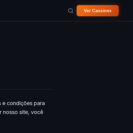
Ver Cassinos
 e condições para
r nosso site, você