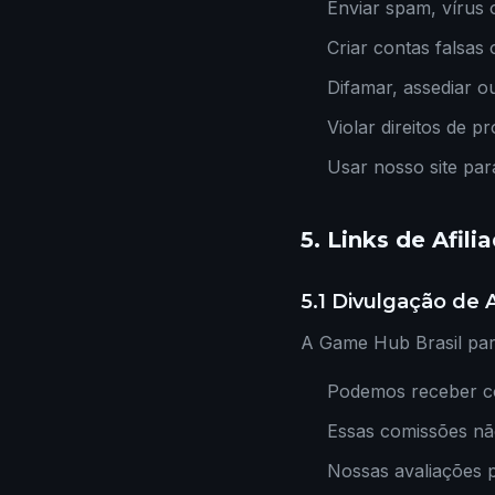
Enviar spam, vírus 
Criar contas falsa
Difamar, assediar o
Violar direitos de p
Usar nosso site par
5. Links de Afili
5.1 Divulgação de A
A Game Hub Brasil parti
Podemos receber co
Essas comissões nã
Nossas avaliações 