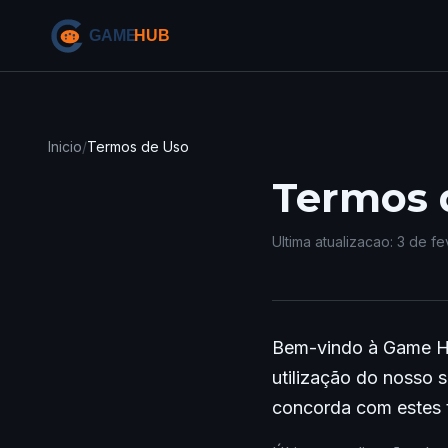
Pular para o conteudo
Inicio
/
Termos de Uso
Termos 
Ultima atualizacao: 3 de f
Bem-vindo à Game Hu
utilização do nosso s
concorda com estes 