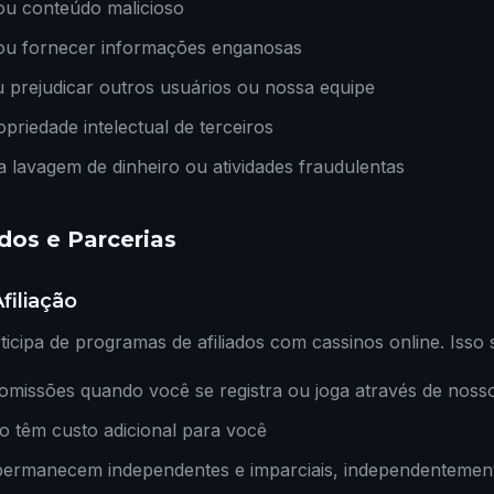
ou conteúdo malicioso
s ou fornecer informações enganosas
u prejudicar outros usuários ou nossa equipe
ropriedade intelectual de terceiros
a lavagem de dinheiro ou atividades fraudulentas
ados e Parcerias
filiação
cipa de programas de afiliados com cassinos online. Isso s
missões quando você se registra ou joga através de nosso
o têm custo adicional para você
permanecem independentes e imparciais, independentement