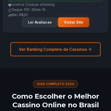
Licenca Curaçao eGaming
Saque: PIX: 30min-1h
Min: R$20
Ler Avaliacao
Visitar Site
Ver Ranking Completo de Cassinos
GUIA COMPLETO 2024
Como Escolher o Melhor
Cassino Online no Brasil