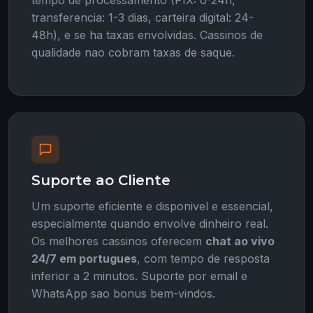
tempo de processamento (PIX: 0-24h,
transferencia: 1-3 dias, carteira digital: 24-
48h), e se ha taxas envolvidas. Cassinos de
qualidade nao cobram taxas de saque.
Suporte ao Cliente
Um suporte eficiente e disponivel e essencial,
especialmente quando envolve dinheiro real.
Os melhores cassinos oferecem
chat ao vivo
24/7 em portugues
, com tempo de resposta
inferior a 2 minutos. Suporte por email e
WhatsApp sao bonus bem-vindos.