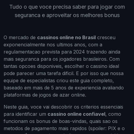
Tudo o que voce precisa saber para jogar com
seguranca e aproveitar os melhores bonus
O mercado de
cassinos online no Brasil
cresceu
exponencialmente nos ultimos anos, com a
regulamentacao prevista para 2024 trazendo ainda
mais seguranca para os jogadores brasileiros. Com
tantas opcoes disponiveis, escolher o cassino ideal
pode parecer uma tarefa dificil. E por isso que nossa
equipe de especialistas criou este guia completo,
baseado em mais de 5 anos de experiencia avaliando
plataformas de jogos de azar online.
Neste guia, voce vai descobrir os criterios essenciais
para identificar um
cassino online confiavel
, como
funcionam os bonus de boas-vindas, quais sao os
metodos de pagamento mais rapidos (spoiler: PIX e o