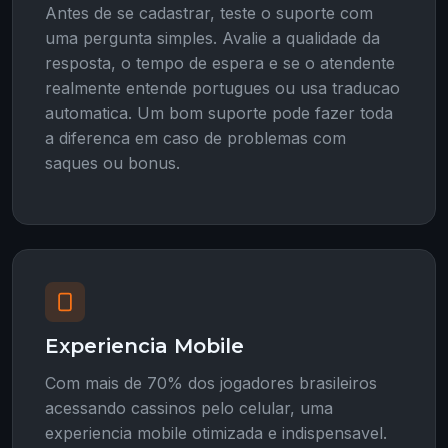
Antes de se cadastrar, teste o suporte com
uma pergunta simples. Avalie a qualidade da
resposta, o tempo de espera e se o atendente
realmente entende portugues ou usa traducao
automatica. Um bom suporte pode fazer toda
a diferenca em caso de problemas com
saques ou bonus.
Experiencia Mobile
Com mais de 70% dos jogadores brasileiros
acessando cassinos pelo celular, uma
experiencia mobile otimizada e indispensavel.