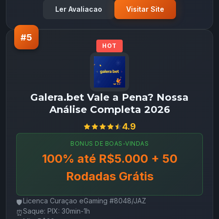
Ler Avaliacao
Visitar Site
#5
HOT
Galera.bet Vale a Pena? Nossa
Análise Completa 2026
4.9
BONUS DE BOAS-VINDAS
100% até R$5.000 + 50
Rodadas Grátis
Licenca Curaçao eGaming #8048/JAZ
Saque: PIX: 30min-1h