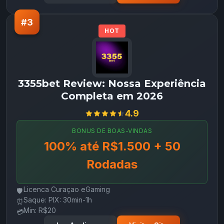
#3
HOT
3355bet Review: Nossa Experiência
Completa em 2026
4.9
BONUS DE BOAS-VINDAS
100% até R$1.500 + 50
Rodadas
Licenca Curaçao eGaming
Saque: PIX: 30min-1h
Min: R$20