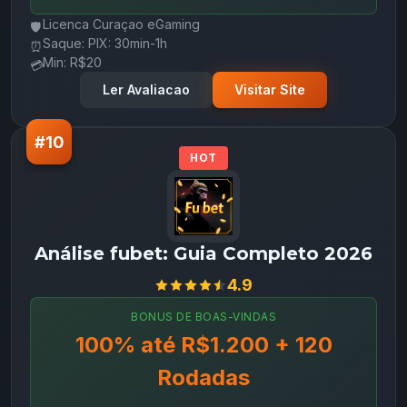
Licenca Curaçao eGaming
Saque: PIX: 30min-1h
Min: R$20
Ler Avaliacao
Visitar Site
#10
HOT
Análise fubet: Guia Completo 2026
4.9
BONUS DE BOAS-VINDAS
100% até R$1.200 + 120
Rodadas