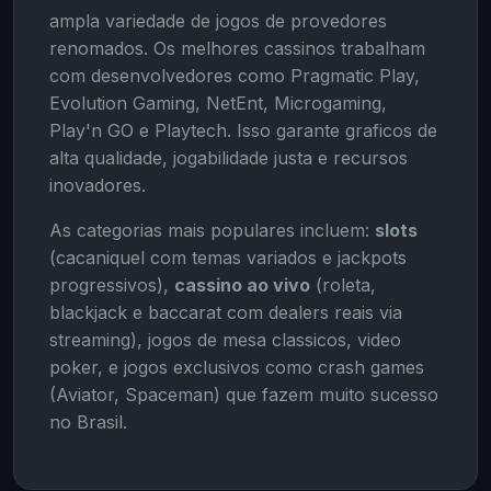
ampla variedade de jogos de provedores
renomados. Os melhores cassinos trabalham
com desenvolvedores como Pragmatic Play,
Evolution Gaming, NetEnt, Microgaming,
Play'n GO e Playtech. Isso garante graficos de
alta qualidade, jogabilidade justa e recursos
inovadores.
As categorias mais populares incluem:
slots
(cacaniquel com temas variados e jackpots
progressivos),
cassino ao vivo
(roleta,
blackjack e baccarat com dealers reais via
streaming), jogos de mesa classicos, video
poker, e jogos exclusivos como crash games
(Aviator, Spaceman) que fazem muito sucesso
no Brasil.