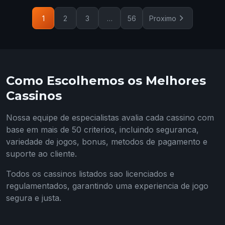
Paginação
1
2
3
…
56
Proximo
de
posts
Como Escolhemos os Melhores
Cassinos
Nossa equipe de especialistas avalia cada cassino com
base em mais de 50 criterios, incluindo seguranca,
variedade de jogos, bonus, metodos de pagamento e
suporte ao cliente.
Todos os cassinos listados sao licenciados e
regulamentados, garantindo uma experiencia de jogo
segura e justa.