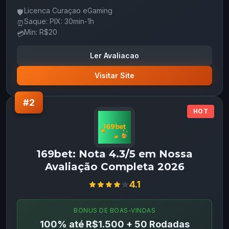
Licenca Curaçao eGaming
Saque: PIX: 30min-1h
Min: R$20
Ler Avaliacao
Visitar Site
#2
HOT
169bet: Nota 4.3/5 em Nossa
Avaliação Completa 2026
4.1
BONUS DE BOAS-VINDAS
100% até R$1.500 + 50 Rodadas