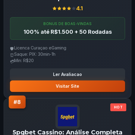
4.1
BONUS DE BOAS-VINDAS
100% até R$1.500 + 50 Rodadas
Licenca Curaçao eGaming
Saque: PIX: 30min-1h
Min: R$20
Ler Avaliacao
Visitar Site
#8
HOT
5pgbet Cassino: Análise Completa