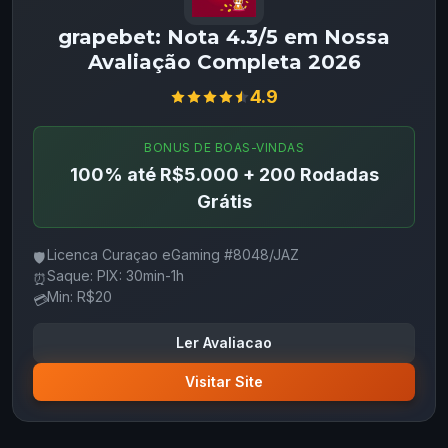
grapebet: Nota 4.3/5 em Nossa
Avaliação Completa 2026
4.9
BONUS DE BOAS-VINDAS
100% até R$5.000 + 200 Rodadas
Grátis
Licenca Curaçao eGaming #8048/JAZ
Saque: PIX: 30min-1h
Min: R$20
Ler Avaliacao
Visitar Site