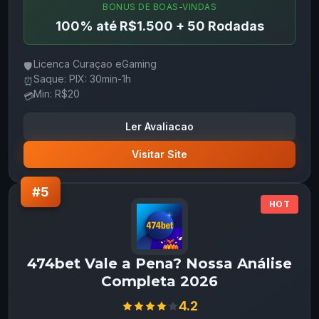
BONUS DE BOAS-VINDAS
100% até R$1.500 + 50 Rodadas
Licenca Curaçao eGaming
Saque: PIX: 30min-1h
Min: R$20
Ler Avaliacao
Visitar Site
#5
HOT
474bet Vale a Pena? Nossa Análise
Completa 2026
4.2