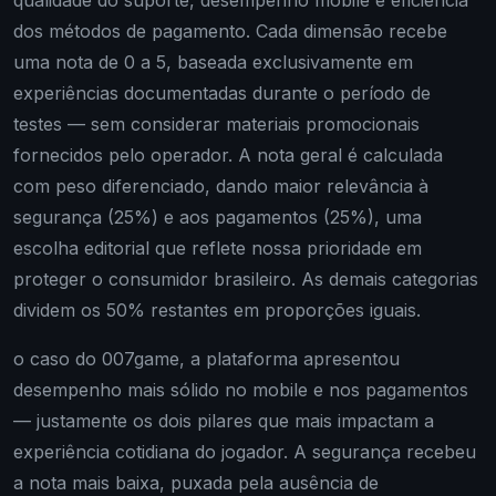
qualidade do suporte, desempenho mobile e eficiência
dos métodos de pagamento. Cada dimensão recebe
uma nota de 0 a 5, baseada exclusivamente em
experiências documentadas durante o período de
testes — sem considerar materiais promocionais
fornecidos pelo operador. A nota geral é calculada
com peso diferenciado, dando maior relevância à
segurança (25%) e aos pagamentos (25%), uma
escolha editorial que reflete nossa prioridade em
proteger o consumidor brasileiro. As demais categorias
dividem os 50% restantes em proporções iguais.
o caso do 007game, a plataforma apresentou
desempenho mais sólido no mobile e nos pagamentos
— justamente os dois pilares que mais impactam a
experiência cotidiana do jogador. A segurança recebeu
a nota mais baixa, puxada pela ausência de