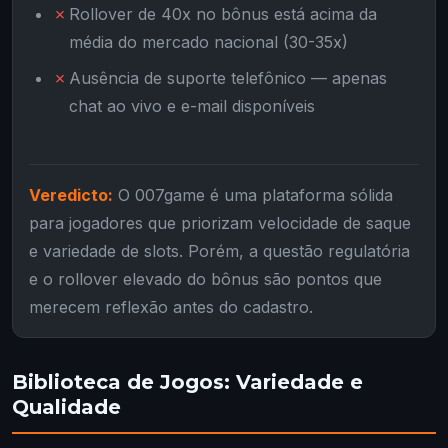
Rollover de 40x no bônus está acima da
média do mercado nacional (30-35x)
Ausência de suporte telefônico — apenas
chat ao vivo e e-mail disponíveis
Veredicto:
O 007game é uma plataforma sólida
para jogadores que priorizam velocidade de saque
e variedade de slots. Porém, a questão regulatória
e o rollover elevado do bônus são pontos que
merecem reflexão antes do cadastro.
Biblioteca de Jogos: Variedade e
Qualidade