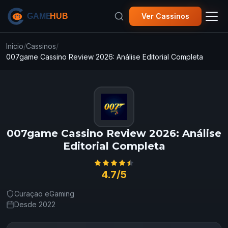
Pular para o conteudo
HOT
Ver Cassinos
Inicio
/
Cassinos
/
007game Cassino Review 2026: Análise Editorial Completa
007game Cassino Review 2026: Análise
Editorial Completa
4.7/5
Curaçao eGaming
Desde 2022