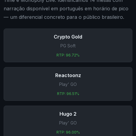
Time e Monopoly Live. Identificamos 14 mesas com
narração disponível em português em horário de pico
— um diferencial concreto para o público brasileiro.
Crypto Gold
PG Soft
RTP: 96.72%
Reactoonz
Play' GO
RTP: 96.51%
Hugo 2
Play' GO
RTP: 96.00%