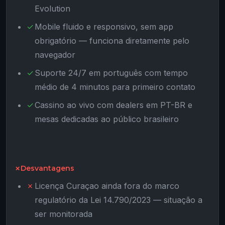
Evolution
Mobile fluido e responsivo, sem app
obrigatório — funciona diretamente pelo
navegador
Suporte 24/7 em português com tempo
médio de 4 minutos para primeiro contato
Cassino ao vivo com dealers em PT-BR e
mesas dedicadas ao público brasileiro
✗
Desvantagens
Licença Curaçao ainda fora do marco
regulatório da Lei 14.790/2023 — situação a
ser monitorada