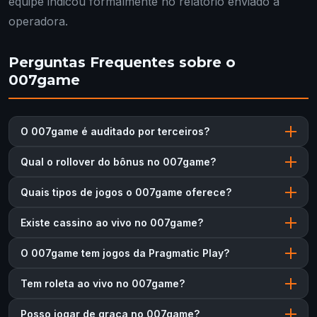
equipe indicou formalmente no relatório enviado à
operadora.
Perguntas Frequentes sobre o
007game
O 007game é auditado por terceiros?
Qual o rollover do bônus no 007game?
Quais tipos de jogos o 007game oferece?
Existe cassino ao vivo no 007game?
O 007game tem jogos da Pragmatic Play?
Tem roleta ao vivo no 007game?
Posso jogar de graça no 007game?