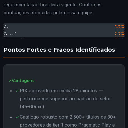
regulamentação brasileira vigente. Confira as
pontuações atribuídas pela nossa equipe:
Jogos
4.3/5
Bônus
4.1/5
Segurança
4.0/5
Suporte
4.2/5
Mobile
4.4/5
Pagamentos
4.3/5
Pontos Fortes e Fracos Identificados
✓
Vantagens
PIX aprovado em média 28 minutos —
performance superior ao padrão do setor
(45-60min)
Catálogo robusto com 2.500+ títulos de 30+
provedores de tier 1 como Pragmatic Play e