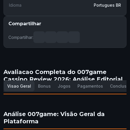
Idioma
Portugues BR
Compartilhar
Compartilhar:
Avaliacao Completa do 007game
Cassino Review 2026: Análise Editorial
Completa
Visao Geral
Bonus
Jogos
Pagamentos
Conclusa
Análise 007game: Visão Geral da
Plataforma