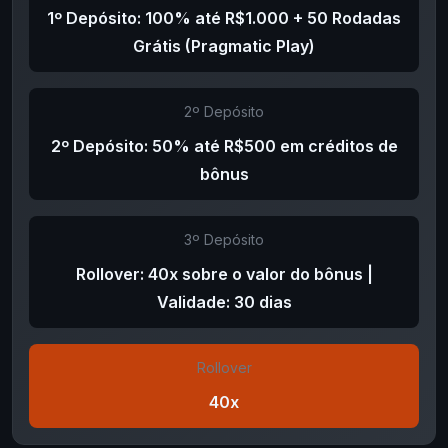
1º Depósito: 100% até R$1.000 + 50 Rodadas
Grátis (Pragmatic Play)
2º Depósito
2º Depósito: 50% até R$500 em créditos de
bônus
3º Depósito
Rollover: 40x sobre o valor do bônus |
Validade: 30 dias
Rollover
40x