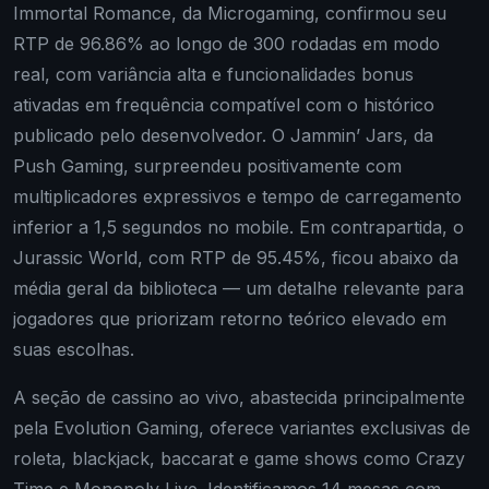
Immortal Romance, da Microgaming, confirmou seu
RTP de 96.86% ao longo de 300 rodadas em modo
real, com variância alta e funcionalidades bonus
ativadas em frequência compatível com o histórico
publicado pelo desenvolvedor. O Jammin’ Jars, da
Push Gaming, surpreendeu positivamente com
multiplicadores expressivos e tempo de carregamento
inferior a 1,5 segundos no mobile. Em contrapartida, o
Jurassic World, com RTP de 95.45%, ficou abaixo da
média geral da biblioteca — um detalhe relevante para
jogadores que priorizam retorno teórico elevado em
suas escolhas.
A seção de cassino ao vivo, abastecida principalmente
pela Evolution Gaming, oferece variantes exclusivas de
roleta, blackjack, baccarat e game shows como Crazy