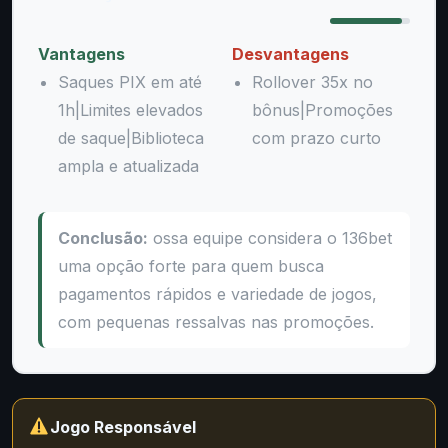
Vantagens
Desvantagens
Saques PIX em até
Rollover 35x no
1h|Limites elevados
bônus|Promoções
de saque|Biblioteca
com prazo curto
ampla e atualizada
Conclusão:
ossa equipe considera o 136bet
uma opção forte para quem busca
pagamentos rápidos e variedade de jogos,
com pequenas ressalvas nas promoções.
Jogo Responsável