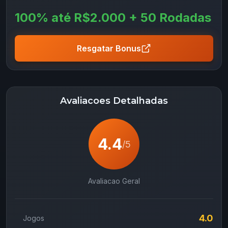
100% até R$2.000 + 50 Rodadas
Resgatar Bonus
Avaliacoes Detalhadas
4.4
/5
Avaliacao Geral
4.0
Jogos