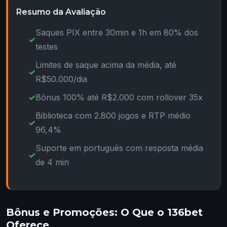
Resumo da Avaliação
Saques PIX entre 30min e 1h em 80% dos
✓
testes
Limites de saque acima da média, até
✓
R$50.000/dia
✓
Bônus 100% até R$2.000 com rollover 35x
Biblioteca com 2.800 jogos e RTP médio
✓
96,4%
Suporte em português com resposta média
✓
de 4 min
Bônus e Promoções: O Que o 136bet
Oferece