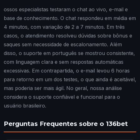
ossos especialistas testaram o chat ao vivo, e-mail e
base de conhecimento. O chat respondeu em média em
4 minutos, com variação de 2 a 7 minutos. Em três
casos, o atendimento resolveu dúvidas sobre bônus e
saques sem necessidade de escalonamento. Além
disso, o suporte em português se mostrou consistente,
com linguagem clara e sem respostas automáticas
excessivas. Em contrapartida, o e-mail levou 6 horas
para retorno em um dos testes, o que ainda é aceitável,
mas poderia ser mais ágil. No geral, nossa análise
considera o suporte confiável e funcional para o
usuário brasileiro.
Perguntas Frequentes sobre o 136bet