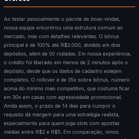
Ao testar pessoalmente o pacote de boas-vindas,
nossa equipe encontrou uma estrutura comum ao
mercado, mas com detalhes relevantes. O bônus
principal é de 100% até R$2.000, dividido em dois
depósitos, além de 50 rodadas. Em nossa experiência,
o crédito foi liberado em menos de 2 minutos após o
depósito, desde que os dados de cadastro estejam
completos. O rollover é de 35x sobre bônus, número
acima do mínimo mais competitivo, que costuma ficar
em 30x em casas com agressividade promocional.
Ainda assim, o prazo de 14 dias para cumprir o
requisito dá margem para uma estratégia realista,
especialmente para quem joga slots com apostas
médias entre R$2 e R$5. Em comparação, vimos