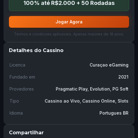
100% até R$2.000 + 50 Rodadas
Jogar Agora
Termos e condicoes aplicaveis. Apenas maiores de 18 anos.
Detalhes do Cassino
Licenca
Curaçao eGaming
Fundado em
2021
Provedores
Pragmatic Play, Evolution, PG Soft
Tipo
Cassino ao Vivo, Cassino Online, Slots
Idioma
Portugues BR
Compartilhar