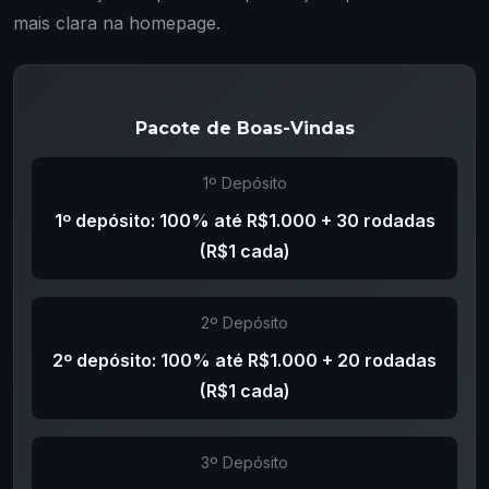
mais clara na homepage.
Pacote de Boas-Vindas
1º Depósito
1º depósito: 100% até R$1.000 + 30 rodadas
(R$1 cada)
2º Depósito
2º depósito: 100% até R$1.000 + 20 rodadas
(R$1 cada)
3º Depósito