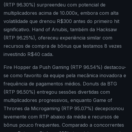
(RTP 96.30%) surpreendeu com potencial de
multiplicadores acima de 10.000x, embora com alta
volatilidade que drenou R$300 antes do primeiro hit
significativo. Hand of Anubis, também da Hacksaw
(RTP 96.25%), ofereceu experiência similar com
recursos de compra de bônus que testamos 8 vezes
investindo R$40 cada.
Fire Hopper da Push Gaming (RTP 96.54%) destacou-
se como favorito da equipe pela mecânica inovadora e
frequência de pagamentos médios. Donuts da BTG
(RTP 96.50%) entregou sessões divertidas com
multiplicadores progressivos, enquanto Game of
Thrones da Microgaming (RTP 95.07%) decepcionou
levemente com RTP abaixo da média e recursos de
bônus pouco frequentes. Comparado a concorrentes