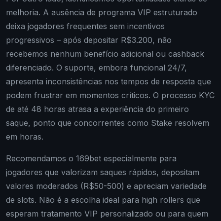
melhoria. A ausência de programa VIP estruturado
deixa jogadores frequentes sem incentivos
progressivos – após depositar R$3.200, não
recebemos nenhum benefício adicional ou cashback
diferenciado. O suporte, embora funcional 24/7,
apresenta inconsistências nos tempos de resposta que
podem frustrar em momentos críticos. O processo KYC
de até 48 horas atrasa a experiência do primeiro
saque, ponto que concorrentes como Stake resolvem
em horas.
Recomendamos o 169bet especialmente para
jogadores que valorizam saques rápidos, depositam
valores moderados (R$50-500) e apreciam variedade
de slots. Não é a escolha ideal para high rollers que
esperam tratamento VIP personalizado ou para quem