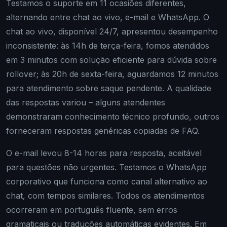
Testamos o suporte em 11 ocasiões diferentes,
alternando entre chat ao vivo, e-mail e WhatsApp. O
chat ao vivo, disponível 24/7, apresentou desempenho
inconsistente: às 14h de terça-feira, fomos atendidos
em 3 minutos com solução eficiente para dúvida sobre
rollover; às 20h de sexta-feira, aguardamos 12 minutos
para atendimento sobre saque pendente. A qualidade
das respostas variou – alguns atendentes
demonstraram conhecimento técnico profundo, outros
forneceram respostas genéricas copiadas de FAQ.
O e-mail levou 8-14 horas para resposta, aceitável
para questões não urgentes. Testamos o WhatsApp
corporativo que funciona como canal alternativo ao
chat, com tempos similares. Todos os atendimentos
ocorreram em português fluente, sem erros
gramaticais ou traduções automáticas evidentes. Em