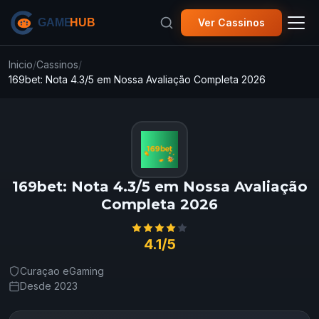
Pular para o conteudo
HOT
Ver Cassinos
Inicio
/
Cassinos
/
169bet: Nota 4.3/5 em Nossa Avaliação Completa 2026
169bet: Nota 4.3/5 em Nossa Avaliação
Completa 2026
4.1/5
Curaçao eGaming
Desde 2023