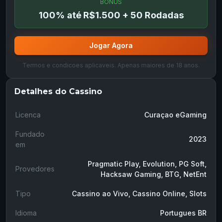
BONUS
100% até R$1.500 + 50 Rodadas
Jogar Agora
Termos e condicoes aplicaveis. Apenas maiores de 18 anos.
Detalhes do Cassino
Licenca
Curaçao eGaming
Fundado
2023
em
Pragmatic Play, Evolution, PG Soft,
Provedores
Hacksaw Gaming, BTG, NetEnt
Tipo
Cassino ao Vivo, Cassino Online, Slots
Idioma
Portugues BR