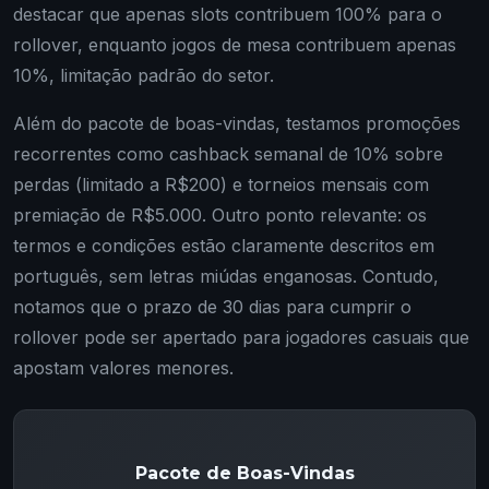
destacar que apenas slots contribuem 100% para o
rollover, enquanto jogos de mesa contribuem apenas
10%, limitação padrão do setor.
Além do pacote de boas-vindas, testamos promoções
recorrentes como cashback semanal de 10% sobre
perdas (limitado a R$200) e torneios mensais com
premiação de R$5.000. Outro ponto relevante: os
termos e condições estão claramente descritos em
português, sem letras miúdas enganosas. Contudo,
notamos que o prazo de 30 dias para cumprir o
rollover pode ser apertado para jogadores casuais que
apostam valores menores.
Pacote de Boas-Vindas