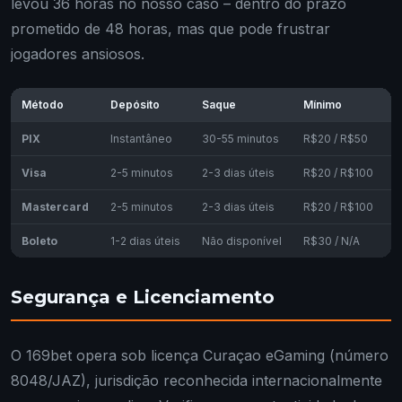
levou 36 horas no nosso caso – dentro do prazo
prometido de 48 horas, mas que pode frustrar
jogadores ansiosos.
Método
Depósito
Saque
Mínimo
M
PIX
Instantâneo
30-55 minutos
R$20 / R$50
R
Visa
2-5 minutos
2-3 dias úteis
R$20 / R$100
R
Mastercard
2-5 minutos
2-3 dias úteis
R$20 / R$100
R
Boleto
1-2 dias úteis
Não disponível
R$30 / N/A
R
Segurança e Licenciamento
O 169bet opera sob licença Curaçao eGaming (número
8048/JAZ), jurisdição reconhecida internacionalmente