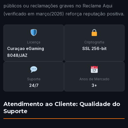
públicos ou reclamações graves no Reclame Aqui
(verificado em março/2026) reforça reputação positiva.
Licença
Criptografia
Curaçao eGaming
SSL 256-bit
8048/JAZ
Suporte
Anos de Mercado
24/7
3+
Atendimento ao Cliente: Qualidade do
Suporte