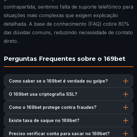
contrapartida, sentimos falta de suporte telefônico para
situações mais complexas que exigem explicação
detalhada. A base de conhecimento (FAQ) cobre 80%
das dúvidas comuns, reduzindo necessidade de contato
direto.
Perguntas Frequentes sobre o 169bet
Como saber se o 169bet é verdade ou golpe?
O 169bet usa criptografia SSL?
Como o 169bet protege contra fraudes?
Existe taxa de saque no 169bet?
Preciso verificar conta para sacar no 169bet?