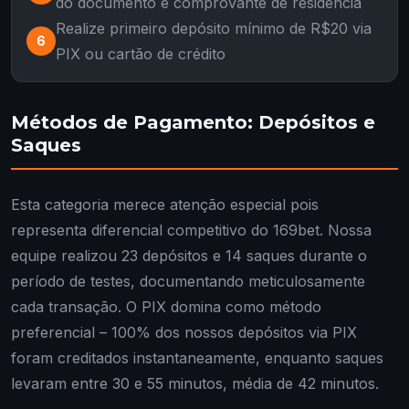
do documento e comprovante de residência
Realize primeiro depósito mínimo de R$20 via
6
PIX ou cartão de crédito
Métodos de Pagamento: Depósitos e
Saques
Esta categoria merece atenção especial pois
representa diferencial competitivo do 169bet. Nossa
equipe realizou 23 depósitos e 14 saques durante o
período de testes, documentando meticulosamente
cada transação. O PIX domina como método
preferencial – 100% dos nossos depósitos via PIX
foram creditados instantaneamente, enquanto saques
levaram entre 30 e 55 minutos, média de 42 minutos.