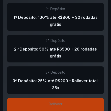
1º Depósito
1º Depósito: 100% até R$800 + 30 rodadas
grátis
2º Depósito
2º Depósito: 50% até R$500 + 20 rodadas
grátis
3º Depósito
3º Depósito: 25% até R$200 - Rollover total:
35x
Rollover