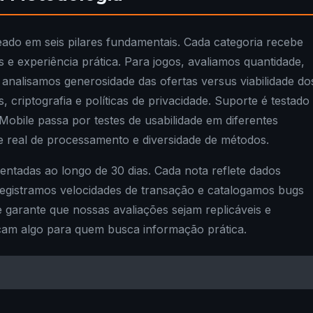
ado em seis pilares fundamentais. Cada categoria recebe
s e experiência prática. Para jogos, avaliamos quantidade,
nalisamos generosidade das ofertas versus viabilidade do
, criptografia e políticas de privacidade. Suporte é testado
Mobile passa por testes de usabilidade em diferentes
de real de processamento e diversidade de métodos.
ntadas ao longo de 30 dias. Cada nota reflete dados
egistramos velocidades de transação e catalogamos bugs
 garante que nossas avaliações sejam replicáveis e
ficam algo para quem busca informação prática.
4.
4.
4.
4.
4.
4.