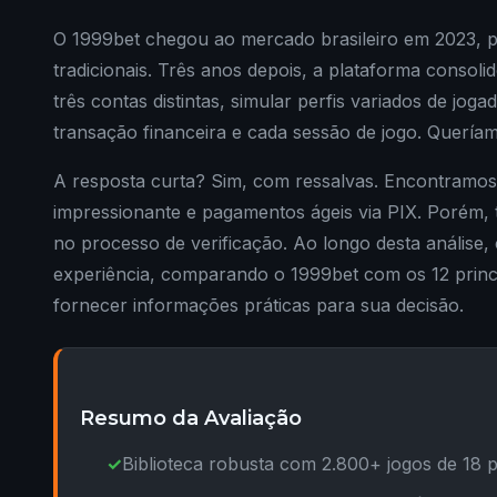
O 1999bet chegou ao mercado brasileiro em 2023, p
tradicionais. Três anos depois, a plataforma consoli
três contas distintas, simular perfis variados de j
transação financeira e cada sessão de jogo. Quería
A resposta curta? Sim, com ressalvas. Encontramos 
impressionante e pagamentos ágeis via PIX. Porém,
no processo de verificação. Ao longo desta análise
experiência, comparando o 1999bet com os 12 princ
fornecer informações práticas para sua decisão.
Resumo da Avaliação
✓
Biblioteca robusta com 2.800+ jogos de 18