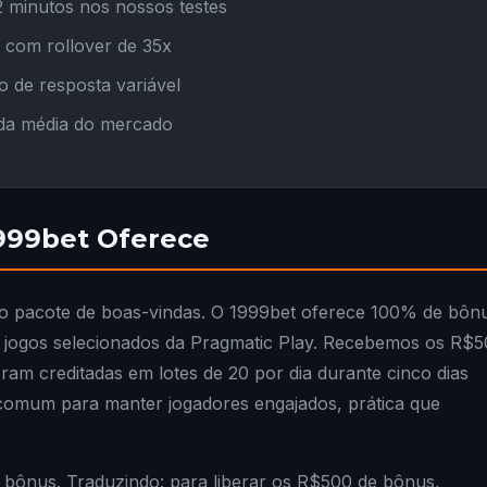
 minutos nos nossos testes
 com rollover de 35x
 de resposta variável
 da média do mercado
999bet Oferece
 o pacote de boas-vindas. O 1999bet oferece 100% de bôn
em jogos selecionados da Pragmatic Play. Recebemos os R$
am creditadas em lotes de 20 por dia durante cinco dias
a comum para manter jogadores engajados, prática que
do bônus. Traduzindo: para liberar os R$500 de bônus,