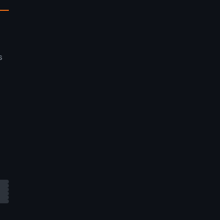
s
5/5
2/5
3/5
1/5
4/5
5/5