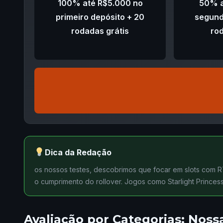
100% até R$5.000 no
50% a
primeiro depósito + 20
segund
rodadas grátis
rod
Dica da Redação
os nossos testes, descobrimos que focar em slots com RT
o cumprimento do rollover. Jogos como Starlight Princes
Avaliação por Categorias: Nos