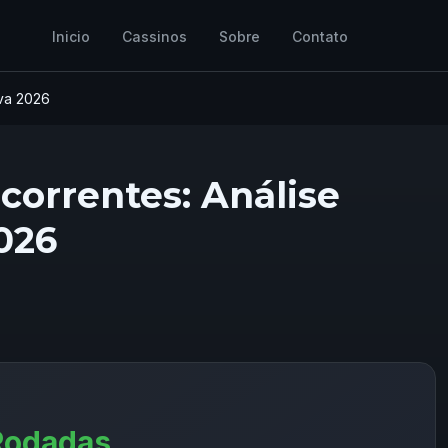
Inicio
Cassinos
Sobre
Contato
iva 2026
correntes: Análise
026
Rodadas