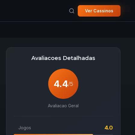
HOT
Ver Cassinos
Avaliacoes Detalhadas
4.4
/5
Avaliacao Geral
4.0
Jogos