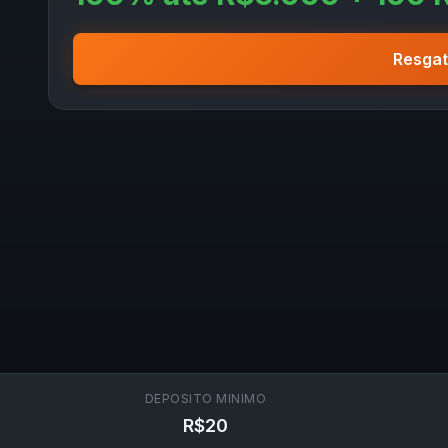
Resgat
DEPOSITO MINIMO
R$20