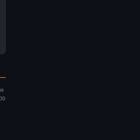
us
500