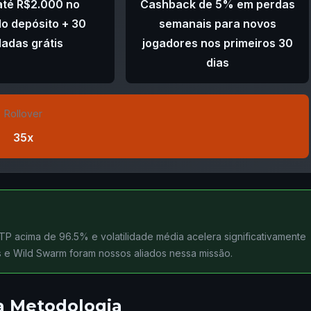
té R$2.000 no
Cashback de 5% em perdas
o depósito + 30
semanais para novos
adas grátis
jogadores nos primeiros 30
dias
Rollover
35x
P acima de 96.5% e volatilidade média acelera significativamente
s e Wild Swarm foram nossos aliados nessa missão.
sa Metodologia