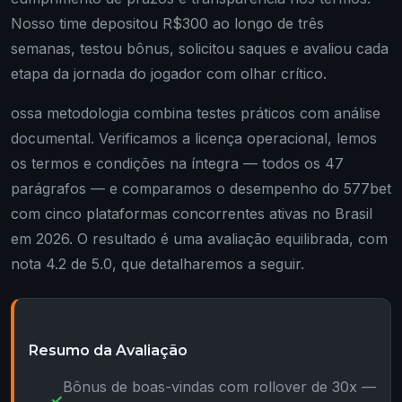
Nosso time depositou R$300 ao longo de três
semanas, testou bônus, solicitou saques e avaliou cada
etapa da jornada do jogador com olhar crítico.
ossa metodologia combina testes práticos com análise
documental. Verificamos a licença operacional, lemos
os termos e condições na íntegra — todos os 47
parágrafos — e comparamos o desempenho do 577bet
com cinco plataformas concorrentes ativas no Brasil
em 2026. O resultado é uma avaliação equilibrada, com
nota 4.2 de 5.0, que detalharemos a seguir.
Resumo da Avaliação
Bônus de boas-vindas com rollover de 30x —
✓