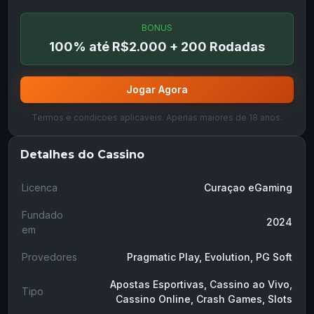
BONUS
100% até R$2.000 + 200 Rodadas
Jogar Agora
Termos e condicoes aplicaveis. Apenas maiores de 18 anos.
Detalhes do Cassino
Licenca
Curaçao eGaming
Fundado
2024
em
Provedores
Pragmatic Play, Evolution, PG Soft
Apostas Esportivas, Cassino ao Vivo,
Tipo
Cassino Online, Crash Games, Slots