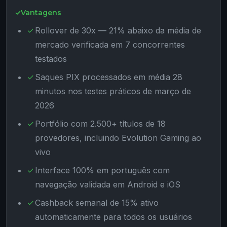
✓
Vantagens
Rollover de 30x — 21% abaixo da média de
mercado verificada em 7 concorrentes
testados
Saques PIX processados em média 28
minutos nos testes práticos de março de
2026
Portfólio com 2.500+ títulos de 18
provedores, incluindo Evolution Gaming ao
vivo
Interface 100% em português com
navegação validada em Android e iOS
Cashback semanal de 15% ativo
automaticamente para todos os usuários