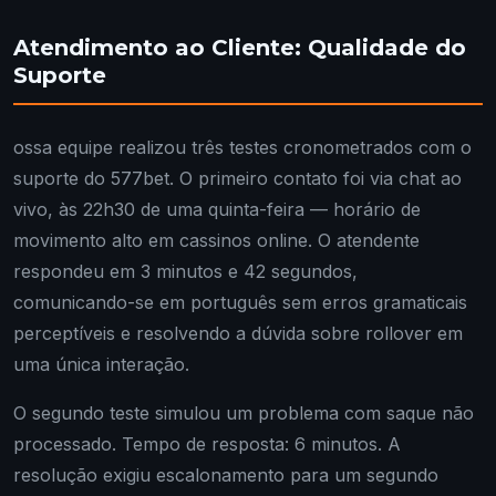
Atendimento ao Cliente: Qualidade do
Suporte
ossa equipe realizou três testes cronometrados com o
suporte do 577bet. O primeiro contato foi via chat ao
vivo, às 22h30 de uma quinta-feira — horário de
movimento alto em cassinos online. O atendente
respondeu em 3 minutos e 42 segundos,
comunicando-se em português sem erros gramaticais
perceptíveis e resolvendo a dúvida sobre rollover em
uma única interação.
O segundo teste simulou um problema com saque não
processado. Tempo de resposta: 6 minutos. A
resolução exigiu escalonamento para um segundo