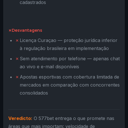
cadastrados
✗
Desvantagens
Licença Curaçao — proteção jurídica inferior
à regulação brasileira em implementação
Sem atendimento por telefone — apenas chat
ao vivo e e-mail disponíveis
Apostas esportivas com cobertura limitada de
mercados em comparação com concorrentes
consolidados
Veredicto:
O 577bet entrega o que promete nas
áreas que mais importam: velocidade de