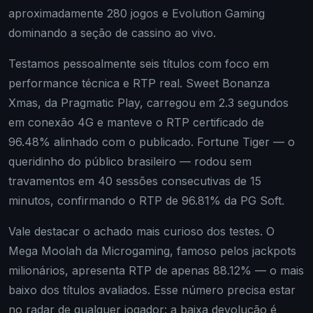
aproximadamente 280 jogos e Evolution Gaming
dominando a seção de cassino ao vivo.
Testamos pessoalmente seis títulos com foco em
performance técnica e RTP real. Sweet Bonanza
Xmas, da Pragmatic Play, carregou em 2.3 segundos
em conexão 4G e manteve o RTP certificado de
96.48% alinhado com o publicado. Fortune Tiger — o
queridinho do público brasileiro — rodou sem
travamentos em 40 sessões consecutivas de 15
minutos, confirmando o RTP de 96.81% da PG Soft.
Vale destacar o achado mais curioso dos testes. O
Mega Moolah da Microgaming, famoso pelos jackpots
milionários, apresenta RTP de apenas 88.12% — o mais
baixo dos títulos avaliados. Esse número precisa estar
no radar de qualquer jogador: a baixa devolução é