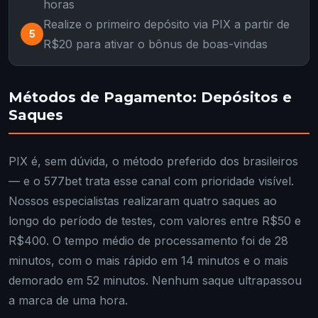
horas
Realize o primeiro depósito via PIX a partir de
5
R$20 para ativar o bônus de boas-vindas
Métodos de Pagamento: Depósitos e
Saques
PIX é, sem dúvida, o método preferido dos brasileiros
— e o 577bet trata esse canal com prioridade visível.
Nossos especialistas realizaram quatro saques ao
longo do período de testes, com valores entre R$50 e
R$400. O tempo médio de processamento foi de 28
minutos, com o mais rápido em 14 minutos e o mais
demorado em 52 minutos. Nenhum saque ultrapassou
a marca de uma hora.