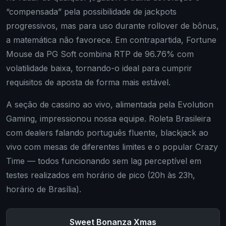
“compensada” pela possibilidade de jackpots
progressivos, mas para uso durante rollover de bônus,
a matemática não favorece. Em contrapartida, Fortune
Mouse da PG Soft combina RTP de 96.76% com
volatilidade baixa, tornando-o ideal para cumprir
requisitos de aposta de forma mais estável.
A seção de cassino ao vivo, alimentada pela Evolution
Gaming, impressionou nossa equipe. Roleta Brasileira
com dealers falando português fluente, blackjack ao
vivo com mesas de diferentes limites e o popular Crazy
Time — todos funcionando sem lag perceptível em
testes realizados em horário de pico (20h às 23h,
horário de Brasília).
Sweet Bonanza Xmas