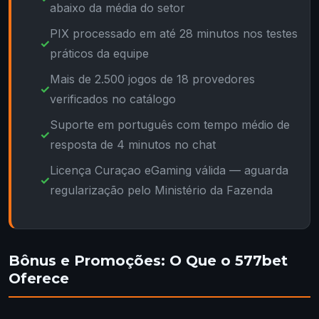
abaixo da média do setor
PIX processado em até 28 minutos nos testes
✓
práticos da equipe
Mais de 2.500 jogos de 18 provedores
✓
verificados no catálogo
Suporte em português com tempo médio de
✓
resposta de 4 minutos no chat
Licença Curaçao eGaming válida — aguarda
✓
regularização pelo Ministério da Fazenda
Bônus e Promoções: O Que o 577bet
Oferece