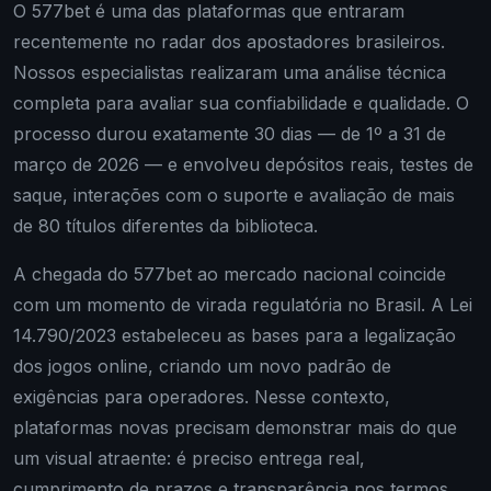
O 577bet é uma das plataformas que entraram
recentemente no radar dos apostadores brasileiros.
Nossos especialistas realizaram uma análise técnica
completa para avaliar sua confiabilidade e qualidade. O
processo durou exatamente 30 dias — de 1º a 31 de
março de 2026 — e envolveu depósitos reais, testes de
saque, interações com o suporte e avaliação de mais
de 80 títulos diferentes da biblioteca.
A chegada do 577bet ao mercado nacional coincide
com um momento de virada regulatória no Brasil. A Lei
14.790/2023 estabeleceu as bases para a legalização
dos jogos online, criando um novo padrão de
exigências para operadores. Nesse contexto,
plataformas novas precisam demonstrar mais do que
um visual atraente: é preciso entrega real,
cumprimento de prazos e transparência nos termos.