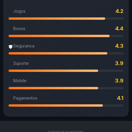
4.2
Jogos
4.4
Bonus
4.3
Seguranca
3.9
Suporte
3.9
Mobile
4.1
Pagamentos