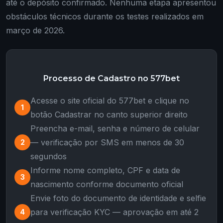
até o depósito confirmado. Nenhuma etapa apresentou
obstáculos técnicos durante os testes realizados em
março de 2026.
Processo de Cadastro no 577bet
Acesse o site oficial do 577bet e clique no
1
botão Cadastrar no canto superior direito
Preencha e-mail, senha e número de celular
— verificação por SMS em menos de 30
2
segundos
Informe nome completo, CPF e data de
3
nascimento conforme documento oficial
Envie foto do documento de identidade e selfie
para verificação KYC — aprovação em até 2
4