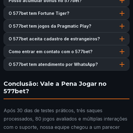
Posso acumular bônus no 577bet?
O 577bet tem Fortune Tiger?
O 577bet tem jogos da Pragmatic Play?
O 577bet aceita cadastro de estrangeiros?
Como entrar em contato com o 577bet?
O 577bet tem atendimento por WhatsApp?
Conclusão: Vale a Pena Jogar no
577bet?
Após 30 dias de testes práticos, três saques
processados, 80 jogos avaliados e múltiplas interações
com o suporte, nossa equipe chegou a um parecer