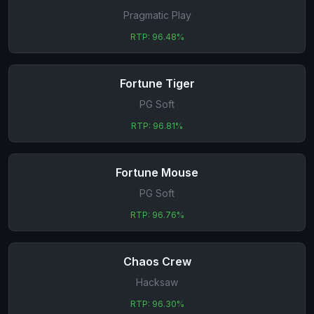
Pragmatic Play
RTP: 96.48%
Fortune Tiger
PG Soft
RTP: 96.81%
Fortune Mouse
PG Soft
RTP: 96.76%
Chaos Crew
Hacksaw
RTP: 96.30%