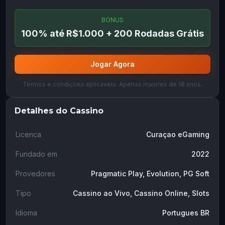
BONUS
100% até R$1.000 + 200 Rodadas Grátis
Jogar Agora
Termos e condicoes aplicaveis. Apenas maiores de 18 anos.
Detalhes do Cassino
Licenca
Curaçao eGaming
Fundado em
2022
Provedores
Pragmatic Play, Evolution, PG Soft
Tipo
Cassino ao Vivo, Cassino Online, Slots
Idioma
Portugues BR