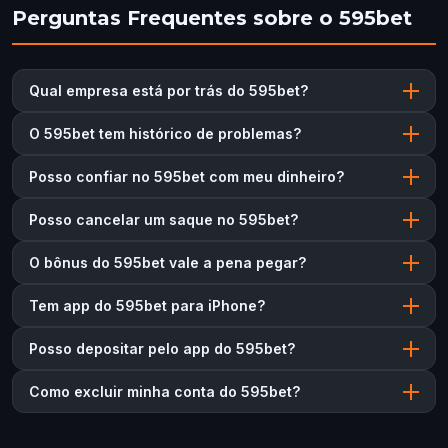
Perguntas Frequentes sobre o 595bet
Qual empresa está por trás do 595bet?
O 595bet tem histórico de problemas?
Posso confiar no 595bet com meu dinheiro?
Posso cancelar um saque no 595bet?
O bônus do 595bet vale a pena pegar?
Tem app do 595bet para iPhone?
Posso depositar pelo app do 595bet?
Como excluir minha conta do 595bet?