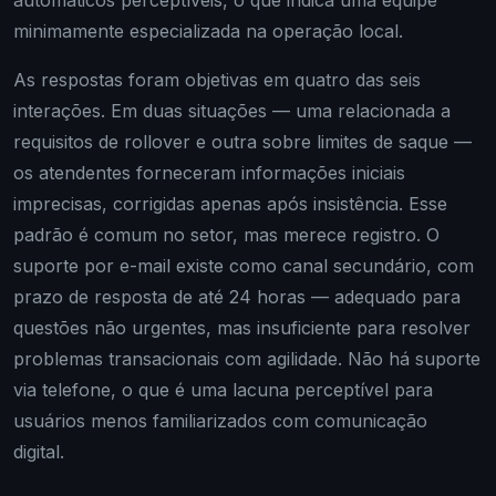
automáticos perceptíveis, o que indica uma equipe
minimamente especializada na operação local.
As respostas foram objetivas em quatro das seis
interações. Em duas situações — uma relacionada a
requisitos de rollover e outra sobre limites de saque —
os atendentes forneceram informações iniciais
imprecisas, corrigidas apenas após insistência. Esse
padrão é comum no setor, mas merece registro. O
suporte por e-mail existe como canal secundário, com
prazo de resposta de até 24 horas — adequado para
questões não urgentes, mas insuficiente para resolver
problemas transacionais com agilidade. Não há suporte
via telefone, o que é uma lacuna perceptível para
usuários menos familiarizados com comunicação
digital.