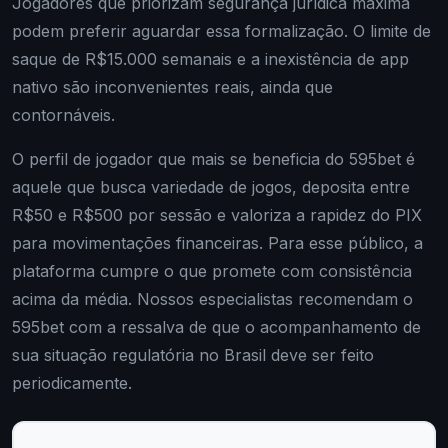
Jogadores que priorizam segurança jurídica máxima
podem preferir aguardar essa formalização. O limite de
saque de R$15.000 semanais e a inexistência de app
nativo são inconvenientes reais, ainda que
contornáveis.
O perfil de jogador que mais se beneficia do 595bet é
aquele que busca variedade de jogos, deposita entre
R$50 e R$500 por sessão e valoriza a rapidez do PIX
para movimentações financeiras. Para esse público, a
plataforma cumpre o que promete com consistência
acima da média. Nossos especialistas recomendam o
595bet com a ressalva de que o acompanhamento de
sua situação regulatória no Brasil deve ser feito
periodicamente.