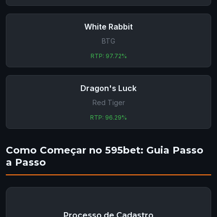
White Rabbit
BTG
RTP: 97.72%
Dragon's Luck
Red Tiger
RTP: 96.29%
Como Começar no 595bet: Guia Passo
a Passo
Processo de Cadastro