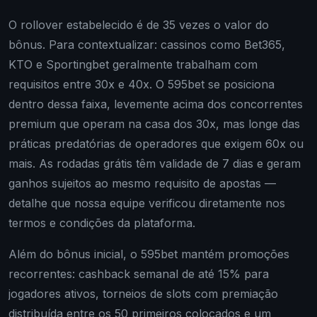
O rollover estabelecido é de 35 vezes o valor do
bônus. Para contextualizar: cassinos como Bet365,
KTO e Sportingbet geralmente trabalham com
requisitos entre 30x e 40x. O 595bet se posiciona
dentro dessa faixa, levemente acima dos concorrentes
premium que operam na casa dos 30x, mas longe das
práticas predatórias de operadores que exigem 60x ou
mais. As rodadas grátis têm validade de 7 dias e geram
ganhos sujeitos ao mesmo requisito de apostas —
detalhe que nossa equipe verificou diretamente nos
termos e condições da plataforma.
Além do bônus inicial, o 595bet mantém promoções
recorrentes: cashback semanal de até 15% para
jogadores ativos, torneios de slots com premiação
distribuída entre os 50 primeiros colocados e um