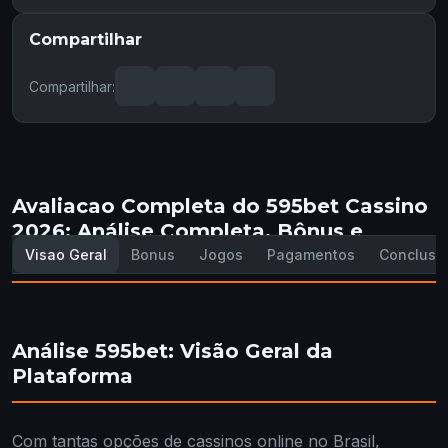
Compartilhar
Compartilhar:
Avaliacao Completa do 595bet Cassino
2026: Análise Completa, Bônus e
Segurança
Visao Geral
Bonus
Jogos
Pagamentos
Conclusa
Análise 595bet: Visão Geral da
Plataforma
Com tantas opções de cassinos online no Brasil,