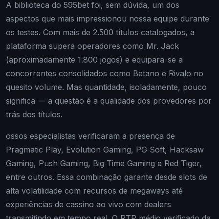
A biblioteca do 595bet foi, sem dúvida, um dos
aspectos que mais impressionou nossa equipe durante
os testes. Com mais de 2.500 títulos catalogados, a
plataforma supera operadores como Mr. Jack
(aproximadamente 1.800 jogos) e equipara-se a
concorrentes consolidados como Betano e Rivalo no
quesito volume. Mas quantidade, isoladamente, pouco
significa — a questão é a qualidade dos provedores por
trás dos títulos.
ossos especialistas verificaram a presença de
Pragmatic Play, Evolution Gaming, PG Soft, Hacksaw
Gaming, Push Gaming, Big Time Gaming e Red Tiger,
entre outros. Essa combinação garante desde slots de
alta volatilidade com recursos de megaways até
experiências de cassino ao vivo com dealers
transmitindo em tempo real. O RTP médio verificado da