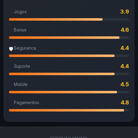
3.9
Jogos
4.6
Bonus
4.4
Seguranca
4.4
Suporte
4.5
Mobile
4.8
Pagamentos