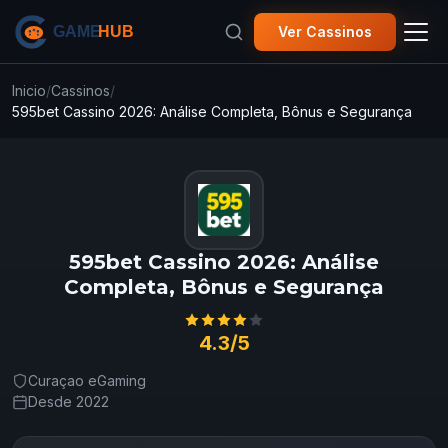
Pular para o conteudo
HOT
Ver Cassinos
Inicio
/
Cassinos
/
595bet Cassino 2026: Análise Completa, Bônus e Segurança
595bet Cassino 2026: Análise
Completa, Bônus e Segurança
4.3/5
Curaçao eGaming
Desde 2022