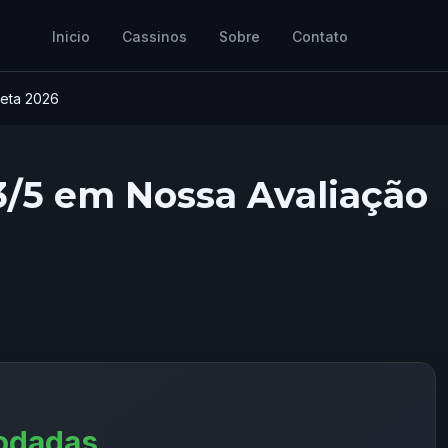
Inicio
Cassinos
Sobre
Contato
leta 2026
.3/5 em Nossa Avaliação
Rodadas