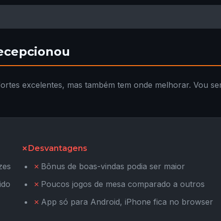
4.
4.
4.
4.
4.
4.
ecepcionou
 fortes excelentes, mas também tem onde melhorar. Vou se
✗
Desvantagens
zes
Bônus de boas-vindas podia ser maior
ido
Poucos jogos de mesa comparado a outros
App só para Android, iPhone fica no browser