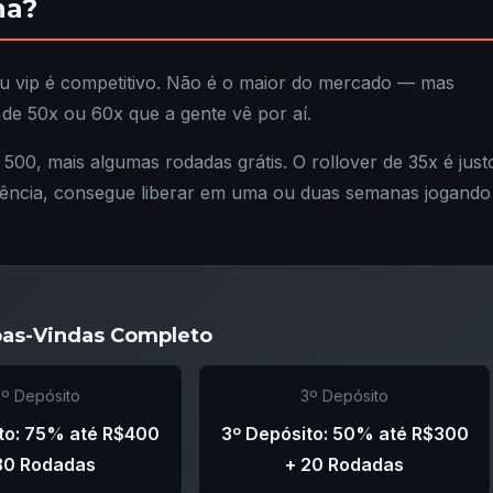
na?
5u vip é competitivo. Não é o maior do mercado — mas
de 50x ou 60x que a gente vê por aí.
500, mais algumas rodadas grátis. O rollover de 35x é just
quência, consegue liberar em uma ou duas semanas jogando
oas-Vindas Completo
2º Depósito
3º Depósito
to: 75% até R$400
3º Depósito: 50% até R$300
30 Rodadas
+ 20 Rodadas