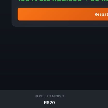
Resgat
DEPOSITO MINIMO
R$20