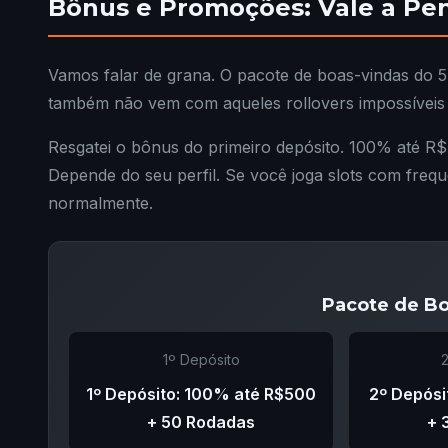
Bônus e Promoções: Vale a Pe
Vamos falar de grana. O pacote de boas-vindas do 
também não vem com aqueles rollovers impossíveis 
Resgatei o bônus do primeiro depósito. 100% até R$ 
Depende do seu perfil. Se você joga slots com fre
normalmente.
Pacote de B
1º Depósito
1º Depósito: 100% até R$500
2º Depósi
+ 50 Rodadas
+ 