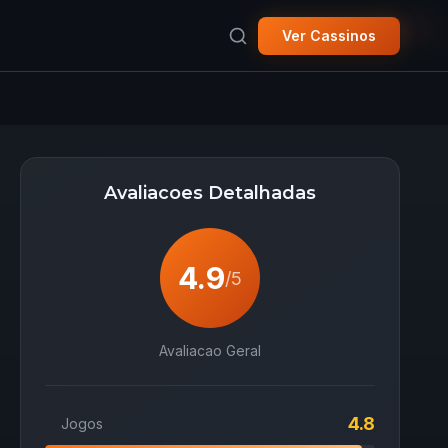
HOT
Ver Cassinos
Avaliacoes Detalhadas
4.9
/5
Avaliacao Geral
4.8
Jogos