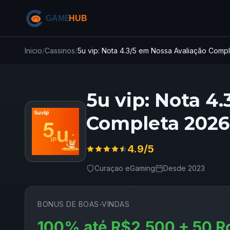
Pular para o conteudo
Inicio
/
Cassinos
/
5u vip: Nota 4.3/5 em Nossa Avaliação Comp
5u vip: Nota 4
Completa 2026
4.9/5
Curaçao eGaming
Desde 2023
BONUS DE BOAS-VINDAS
100% até R$2.500 + 50 