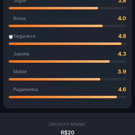
3.8
Jogos
4.0
Bonus
4.8
Seguranca
4.3
Suporte
3.9
Mobile
4.6
Pagamentos
DEPOSITO MINIMO
R$20