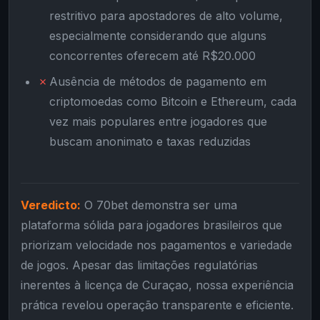
restritivo para apostadores de alto volume,
especialmente considerando que alguns
concorrentes oferecem até R$20.000
Ausência de métodos de pagamento em
criptomoedas como Bitcoin e Ethereum, cada
vez mais populares entre jogadores que
buscam anonimato e taxas reduzidas
Veredicto:
O 70bet demonstra ser uma
plataforma sólida para jogadores brasileiros que
priorizam velocidade nos pagamentos e variedade
de jogos. Apesar das limitações regulatórias
inerentes à licença de Curaçao, nossa experiência
prática revelou operação transparente e eficiente.