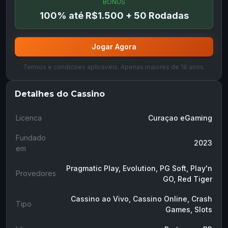
BONUS
100% até R$1.500 + 50 Rodadas
Jogar Agora
Termos e condicoes aplicaveis. Apenas maiores de 18 anos.
Detalhes do Cassino
Licenca
Curaçao eGaming
Fundado
2023
em
Pragmatic Play, Evolution, PG Soft, Play'n
Provedores
GO, Red Tiger
Cassino ao Vivo, Cassino Online, Crash
Tipo
Games, Slots