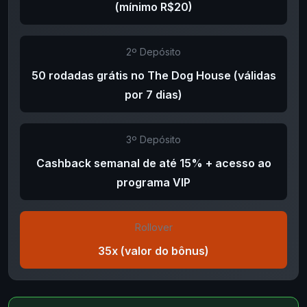
(mínimo R$20)
2º Depósito
50 rodadas grátis no The Dog House (válidas
por 7 dias)
3º Depósito
Cashback semanal de até 15% + acesso ao
programa VIP
Rollover
35x (valor do bônus)