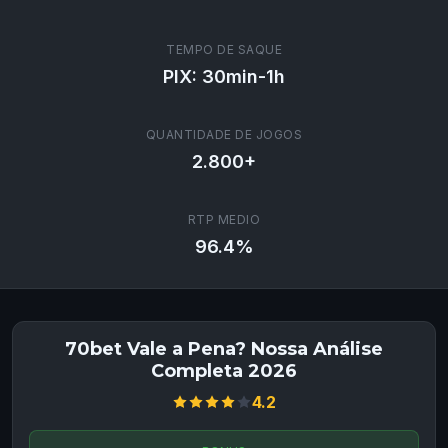
TEMPO DE SAQUE
PIX: 30min-1h
QUANTIDADE DE JOGOS
2.800+
RTP MEDIO
96.4%
70bet Vale a Pena? Nossa Análise
Completa 2026
4.2