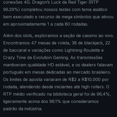
conexões 4G. Dragon’s Luck da Red Tiger (RTP
96.29%) completou nossos testes com tema asiático
bem executado e recurso de mega símbolos que ativou
em aproximadamente 1 a cada 80 rodadas.
Além dos slots, exploramos a seção de cassino ao vivo.
Encontramos 47 mesas de roleta, 38 de blackjack, 22
de baccarat e variações como Lightning Roulette e
Crazy Time da Evolution Gaming. As transmissões
mantiveram qualidade HD estável, e os dealers falavam
português em mesas dedicadas ao mercado brasileiro.
Os limites de aposta variaram de R$2 a R$10.000 por
rodada, atendendo desde iniciantes até high rollers. O
RTP médio verificado na biblioteca geral foi de 96.4%,
ligeiramente acima dos 96.1% que consideramos
padrão da indústria.