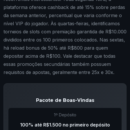
plataforma oferece cashback de até 15% sobre perdas
da semana anterior, percentual que varia conforme o
nível VIP do jogador. Às quartas-feiras, identificamos
torneios de slots com premiação garantida de R$10.000
divididos entre os 100 primeiros colocados. Nas sextas,
há reload bonus de 50% até R$800 para quem
depositar acima de R$100. Vale destacar que todas
essas promoções secundárias também possuem
requisitos de apostas, geralmente entre 25x e 30x.
Pacote de Boas-Vindas
1º Depósito
100% até R$1.500 no primeiro depósito