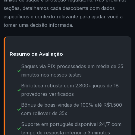
seções, detalhamos cada descoberta com dados
específicos e contexto relevante para ajudar você a
tomar uma decisão informada.
Resumo da Avaliação
Saques via PIX processados em média de 35
✓
minutos nos nossos testes
Biblioteca robusta com 2.800+ jogos de 18
✓
provedores verificados
Bônus de boas-vindas de 100% até R$1.500
✓
com rollover de 35x
Suporte em português disponível 24/7 com
✓
tempo de resposta inferior a 3 minutos