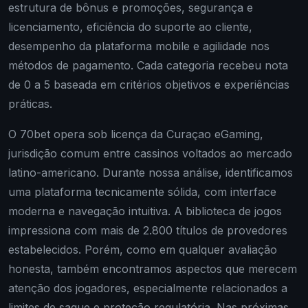
estrutura de bônus e promoções, segurança e
licenciamento, eficiência do suporte ao cliente,
desempenho da plataforma mobile e agilidade nos
métodos de pagamento. Cada categoria recebeu nota
de 0 a 5 baseada em critérios objetivos e experiências
práticas.
O 70bet opera sob licença da Curaçao eGaming,
jurisdição comum entre cassinos voltados ao mercado
latino-americano. Durante nossa análise, identificamos
uma plataforma tecnicamente sólida, com interface
moderna e navegação intuitiva. A biblioteca de jogos
impressiona com mais de 2.800 títulos de provedores
estabelecidos. Porém, como em qualquer avaliação
honesta, também encontramos aspectos que merecem
atenção dos jogadores, especialmente relacionados a
limites de saque e proteção regulatória. Nas próximas