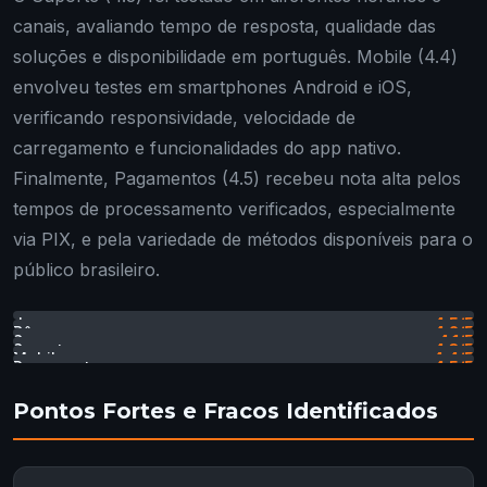
canais, avaliando tempo de resposta, qualidade das
soluções e disponibilidade em português. Mobile (4.4)
envolveu testes em smartphones Android e iOS,
verificando responsividade, velocidade de
carregamento e funcionalidades do app nativo.
Finalmente, Pagamentos (4.5) recebeu nota alta pelos
tempos de processamento verificados, especialmente
via PIX, e pela variedade de métodos disponíveis para o
público brasileiro.
Jogos
4.5/5
Bônus
4.2/5
Segurança
4.1/5
Suporte
4.3/5
Mobile
4.4/5
Pagamentos
4.5/5
Pontos Fortes e Fracos Identificados