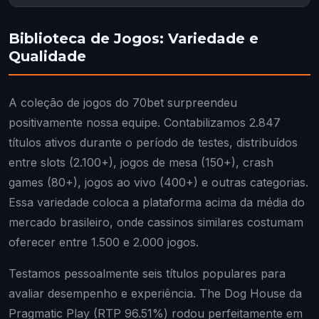
Biblioteca de Jogos: Variedade e
Qualidade
A coleção de jogos do 70bet surpreendeu
positivamente nossa equipe. Contabilizamos 2.847
títulos ativos durante o período de testes, distribuídos
entre slots (2.100+), jogos de mesa (150+), crash
games (80+), jogos ao vivo (400+) e outras categorias.
Essa variedade coloca a plataforma acima da média do
mercado brasileiro, onde cassinos similares costumam
oferecer entre 1.500 e 2.000 jogos.
Testamos pessoalmente seis títulos populares para
avaliar desempenho e experiência. The Dog House da
Pragmatic Play (RTP 96.51%) rodou perfeitamente em