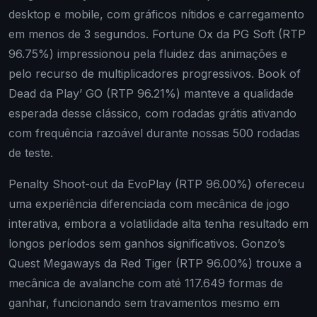
desktop e mobile, com gráficos nítidos e carregamento
em menos de 3 segundos. Fortune Ox da PG Soft (RTP
96.75%) impressionou pela fluidez das animações e
pelo recurso de multiplicadores progressivos. Book of
Dead da Play’ GO (RTP 96.21%) manteve a qualidade
esperada desse clássico, com rodadas grátis ativando
com frequência razoável durante nossas 500 rodadas
de teste.
Penalty Shoot-out da EvoPlay (RTP 96.00%) ofereceu
uma experiência diferenciada com mecânica de jogo
interativa, embora a volatilidade alta tenha resultado em
longos períodos sem ganhos significativos. Gonzo’s
Quest Megaways da Red Tiger (RTP 96.00%) trouxe a
mecânica de avalanche com até 117.649 formas de
ganhar, funcionando sem travamentos mesmo em