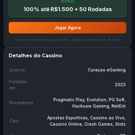
BONUS
100% até R$1.500 + 50 Rodadas
Jogar Agora
Termos e condicoes aplicaveis. Apenas maiores de 18 anos.
Detalhes do Cassino
Licenca
Curaçao eGaming
Fundado
2023
em
Pragmatic Play, Evolution, PG Soft,
Provedores
Hacksaw Gaming, NetEnt
Apostas Esportivas, Cassino ao Vivo,
Tipo
Cassino Online, Crash Games, Slots