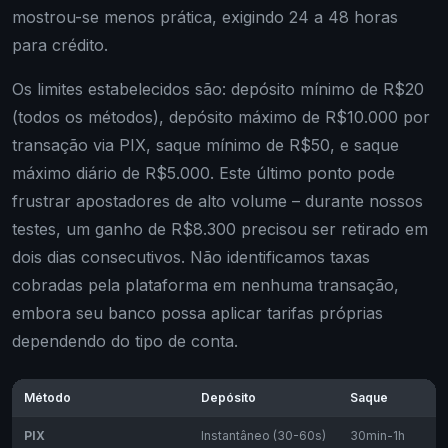
mostrou-se menos prática, exigindo 24 a 48 horas
para crédito.
Os limites estabelecidos são: depósito mínimo de R$20
(todos os métodos), depósito máximo de R$10.000 por
transação via PIX, saque mínimo de R$50, e saque
máximo diário de R$5.000. Este último ponto pode
frustrar apostadores de alto volume – durante nossos
testes, um ganho de R$8.300 precisou ser retirado em
dois dias consecutivos. Não identificamos taxas
cobradas pela plataforma em nenhuma transação,
embora seu banco possa aplicar tarifas próprias
dependendo do tipo de conta.
Método
Depósito
Saque
PIX
Instantâneo (30-60s)
30min-1h