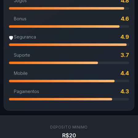
4.8
Jogos
4.6
Bonus
4.9
Seguranca
3.7
Suporte
4.4
Mobile
4.3
Pagamentos
DEPOSITO MINIMO
R$20