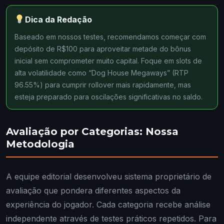
Dica da Redação
Baseado em nossos testes, recomendamos começar com
depósito de R$100 para aproveitar metade do bônus
inicial sem comprometer muito capital. Foque em slots de
alta volatilidade como “Dog House Megaways” (RTP
96.55%) para cumprir rollover mais rapidamente, mas
esteja preparado para oscilações significativas no saldo.
Avaliação por Categorias: Nossa
Metodologia
A equipe editorial desenvolveu sistema proprietário de
avaliação que pondera diferentes aspectos da
experiência do jogador. Cada categoria recebe análise
independente através de testes práticos repetidos. Para