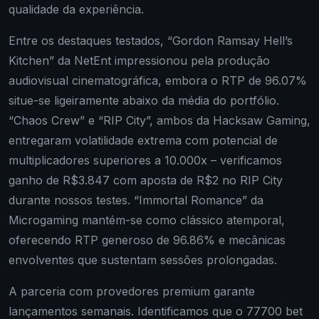
qualidade da experiência.
Entre os destaques testados, “Gordon Ramsay Hell’s
Kitchen” da NetEnt impressionou pela produção
audiovisual cinematográfica, embora o RTP de 96.07%
situe-se ligeiramente abaixo da média do portfólio.
“Chaos Crew” e “RIP City”, ambos da Hacksaw Gaming,
entregaram volatilidade extrema com potencial de
multiplicadores superiores a 10.000x – verificamos
ganho de R$3.847 com aposta de R$2 no RIP City
durante nossos testes. “Immortal Romance” da
Microgaming mantém-se como clássico atemporal,
oferecendo RTP generoso de 96.86% e mecânicas
envolventes que sustentam sessões prolongadas.
A parceria com provedores premium garante
lançamentos semanais. Identificamos que o 77700 bet