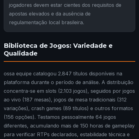
jogadores devem estar cientes dos requisitos de
apostas elevados e da ausência de
regulamentação local brasileira.
Biblioteca de Jogos: Variedade e
Qualidade
ossa equipe catalogou 2.847 títulos disponíveis na
plataforma durante o período de análise. A distribuição
concentra-se em slots (2.103 jogos), seguidos por jogos
ao vivo (187 mesas), jogos de mesa tradicionais (312
variações), crash games (89 títulos) e outros formatos
(156 opções). Testamos pessoalmente 64 jogos
diferentes, acumulando mais de 150 horas de gameplay
para verificar RTPs declarados, estabilidade técnica e