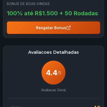
BONUS DE BOAS-VINDAS
100% até R$1.500 + 50 Rodadas
Resgatar Bonus
Avaliacoes Detalhadas
4.4
/5
Avaliacao Geral