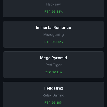
Hacksaw
RTP: 96.33%
Immortal Romance
Microgaming
RTP: 96.86%
Mega Pyramid
Red Tiger
RTP: 96.15%
Hellcatraz
Relax Gaming
RTP: 96.28%