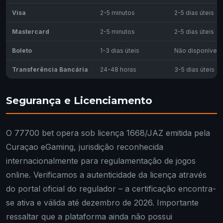
Visa
2-5 minutos
2-5 dias úteis
Mastercard
2-5 minutos
2-5 dias úteis
Boleto
1-3 dias úteis
Não disponível
Transferência Bancária
24-48 horas
3-5 dias úteis
Segurança e Licenciamento
O 77700 bet opera sob licença 1668/JAZ emitida pela
Curaçao eGaming, jurisdição reconhecida
internacionalmente para regulamentação de jogos
online. Verificamos a autenticidade da licença através
do portal oficial do regulador – a certificação encontra-
se ativa e válida até dezembro de 2026. Importante
ressaltar que a plataforma ainda não possui