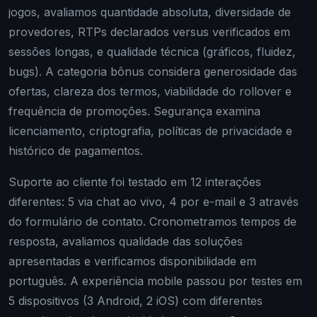
jogos, avaliamos quantidade absoluta, diversidade de
provedores, RTPs declarados versus verificados em
sessões longas, e qualidade técnica (gráficos, fluidez,
bugs). A categoria bônus considera generosidade das
ofertas, clareza dos termos, viabilidade do rollover e
frequência de promoções. Segurança examina
licenciamento, criptografia, políticas de privacidade e
histórico de pagamentos.
Suporte ao cliente foi testado em 12 interações
diferentes: 5 via chat ao vivo, 4 por e-mail e 3 através
do formulário de contato. Cronometramos tempos de
resposta, avaliamos qualidade das soluções
apresentadas e verificamos disponibilidade em
português. A experiência mobile passou por testes em
5 dispositivos (3 Android, 2 iOS) com diferentes