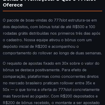
Oferece
O pacote de boas-vindas do 777slot estrutura-se em
dois depósitos, com bônus total de até R$500 e 100
rodadas grátis distribuídas nos primeiros três dias após
o cadastro. Nossa equipe ativou o bônus com um
depósito inicial de R$200 e acompanhou o
comportamento do rollover ao longo de duas semanas.
O requisito de apostas fixado em 30x sobre o valor do
bônus se destaca positivamente. Para efeito de
comparação, plataformas como concorrentes diretos
no mercado brasileiro praticam rollover entre 35x e
50x — o que torna a oferta do 777slot concretamente
mais favorável ao jogador. Com R$200 depositados e
R$200 de bônus recebido, o montante a ser apostado