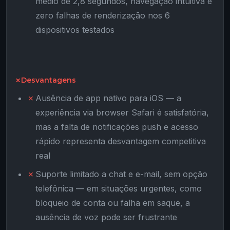
médio de 2,8 segundos, navegação intuitiva e
zero falhas de renderização nos 6
dispositivos testados
✗
Desvantagens
Ausência de app nativo para iOS — a
experiência via browser Safari é satisfatória,
mas a falta de notificações push e acesso
rápido representa desvantagem competitiva
real
Suporte limitado a chat e e-mail, sem opção
telefônica — em situações urgentes, como
bloqueio de conta ou falha em saque, a
ausência de voz pode ser frustrante