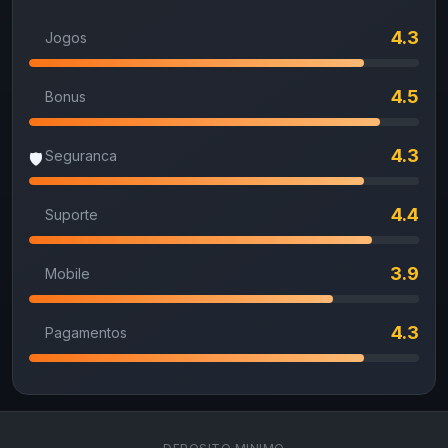
4.3
Jogos
4.5
Bonus
4.3
Seguranca
4.4
Suporte
3.9
Mobile
4.3
Pagamentos