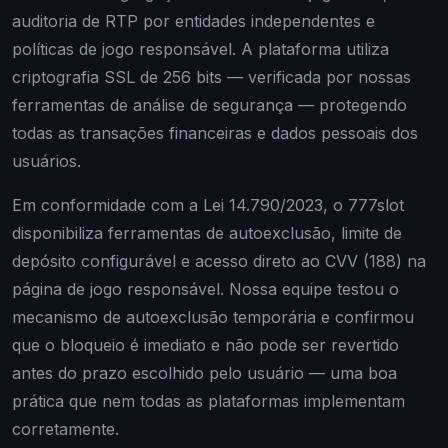
auditoria de RTP por entidades independentes e
políticas de jogo responsável. A plataforma utiliza
criptografia SSL de 256 bits — verificada por nossas
ferramentas de análise de segurança — protegendo
todas as transações financeiras e dados pessoais dos
usuários.
Em conformidade com a Lei 14.790/2023, o 777slot
disponibiliza ferramentas de autoexclusão, limite de
depósito configurável e acesso direto ao CVV (188) na
página de jogo responsável. Nossa equipe testou o
mecanismo de autoexclusão temporária e confirmou
que o bloqueio é imediato e não pode ser revertido
antes do prazo escolhido pelo usuário — uma boa
prática que nem todas as plataformas implementam
corretamente.