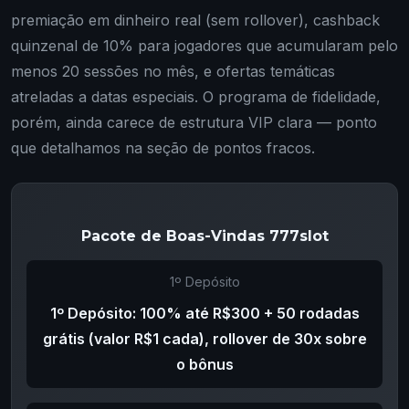
premiação em dinheiro real (sem rollover), cashback
quinzenal de 10% para jogadores que acumularam pelo
menos 20 sessões no mês, e ofertas temáticas
atreladas a datas especiais. O programa de fidelidade,
porém, ainda carece de estrutura VIP clara — ponto
que detalhamos na seção de pontos fracos.
Pacote de Boas-Vindas 777slot
1º Depósito
1º Depósito: 100% até R$300 + 50 rodadas
grátis (valor R$1 cada), rollover de 30x sobre
o bônus