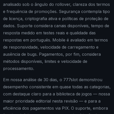
analisado sob o ângulo do rollover, clareza dos termos
e frequência de promoções. Segurança contempla tipo
de licença, criptografia ativa e políticas de proteção de
dados. Suporte considera canais disponíveis, tempo de
resposta medido em testes reais e qualidade das
respostas em português. Mobile é avaliado em termos
de responsividade, velocidade de carregamento e
ausência de bugs. Pagamentos, por fim, considera
métodos disponíveis, limites e velocidade de
processamento.
Em nossa análise de 30 dias, o 777slot demonstrou
desempenho consistente em quase todas as categorias,
com destaque claro para a biblioteca de jogos — nossa
maior prioridade editorial nesta revisão — e para a
eficiência dos pagamentos via PIX. O suporte, embora