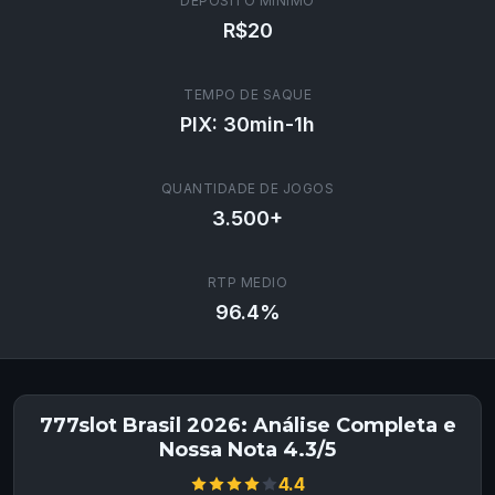
DEPOSITO MINIMO
R$20
TEMPO DE SAQUE
PIX: 30min-1h
QUANTIDADE DE JOGOS
3.500+
RTP MEDIO
96.4%
777slot Brasil 2026: Análise Completa e
Nossa Nota 4.3/5
4.4