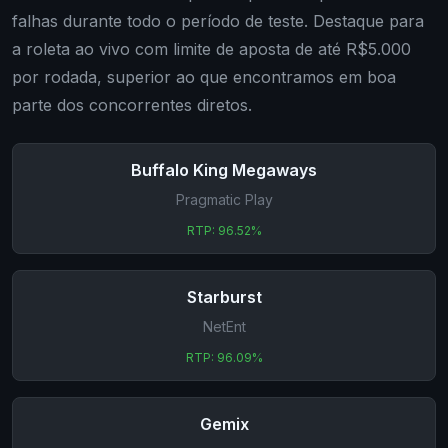
falhas durante todo o período de teste. Destaque para
a roleta ao vivo com limite de aposta de até R$5.000
por rodada, superior ao que encontramos em boa
parte dos concorrentes diretos.
Buffalo King Megaways
Pragmatic Play
RTP: 96.52%
Starburst
NetEnt
RTP: 96.09%
Gemix