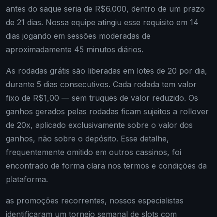
antes do saque seria de R$6.000, dentro de um prazo
de 21 dias. Nossa equipe atingiu esse requisito em 14
dias jogando em sessões moderadas de
aproximadamente 45 minutos diários.
As rodadas grátis são liberadas em lotes de 20 por dia,
durante 5 dias consecutivos. Cada rodada tem valor
fixo de R$1,00 — sem truques de valor reduzido. Os
ganhos gerados pelas rodadas ficam sujeitos a rollover
de 20x, aplicado exclusivamente sobre o valor dos
ganhos, não sobre o depósito. Esse detalhe,
frequentemente omitido em outros cassinos, foi
encontrado de forma clara nos termos e condições da
plataforma.
as promoções recorrentes, nossos especialistas
identificaram um torneio semanal de slots com