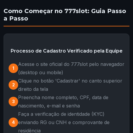
Como Começar no 777slot: Guia Passo
a Passo
Processo de Cadastro Verificado pela Equipe
Acesse o site oficial do 777slot pelo navegador
1
(desktop ou mobile)
Clique no botão 'Cadastrar' no canto superior
2
direito da tela
Preencha nome completo, CPF, data de
3
nascimento, e-mail e senha
Faça a verificação de identidade (KYC)
enviando RG ou CNH e comprovante de
4
residência