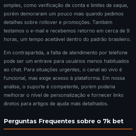
simples, como verificação de conta e limites de saque,
porém demoraram um pouco mais quando pedimos
detalhes sobre rollover e promoções. Também
testamos o e-mail e recebemos retorno em cerca de 9
horas, um tempo aceitável dentro do padrão brasileiro.
Em contrapartida, a falta de atendimento por telefone
pode ser um entrave para usuários menos habituados
ao chat. Para situações urgentes, o canal ao vivo é
funcional, mas exige acesso à plataforma. Em nossa
análise, o suporte é competente, porém poderia
melhorar o nível de personalização e fornecer links
diretos para artigos de ajuda mais detalhados.
Perguntas Frequentes sobre o 7k bet