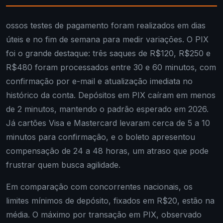
ossos testes de pagamento foram realizados em dias
úteis e no fim de semana para medir variações. O PIX
foi o grande destaque: três saques de R$120, R$250 e
R$480 foram processados entre 30 e 60 minutos, com
confirmação por e-mail e atualização imediata no
histórico da conta. Depósitos em PIX caíram em menos
de 2 minutos, mantendo o padrão esperado em 2026.
Já cartões Visa e Mastercard levaram cerca de 5 a 10
minutos para confirmação, e o boleto apresentou
compensação de 24 a 48 horas, um atraso que pode
frustrar quem busca agilidade.
Em comparação com concorrentes nacionais, os
limites mínimos de depósito, fixados em R$20, estão na
média. O máximo por transação em PIX, observado