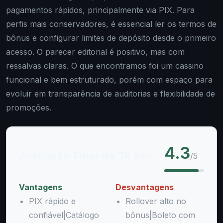
pagamentos rápidos, principalmente via PIX. Para
perfis mais conservadores, é essencial ler os termos de
bônus e configurar limites de depósito desde o primeiro
acesso. O parecer editorial é positivo, mas com
ressalvas claras. O que encontramos foi um cassino
funcional e bem estruturado, porém com espaço para
evoluir em transparência de auditorias e flexibilidade de
promoções.
4.3
Avaliação Final do 7k bet
/5
Vantagens
Desvantagens
PIX rápido e
Rollover alto no
confiável|Catálogo
bônus|Boleto com