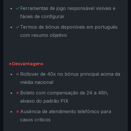
Ferramentas de jogo responsável visíveis e
fáceis de configurar
Termos de bônus disponíveis em português
com resumo objetivo
✗
Desvantagens
Rollover de 40x no bônus principal acima da
média nacional
Boleto com compensação de 24 a 48h,
abaixo do padrão PIX
Ausência de atendimento telefônico para
casos críticos