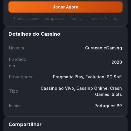
Jogar Agora
Termos e condicoes aplicaveis. Apenas maiores de 18 anos.
Detalhes do Cassino
Licenca
Curaçao eGaming
Fundado
2020
em
Provedores
Pragmatic Play, Evolution, PG Soft
Cassino ao Vivo, Cassino Online, Crash
Tipo
Games, Slots
Idioma
Portugues BR
Compartilhar