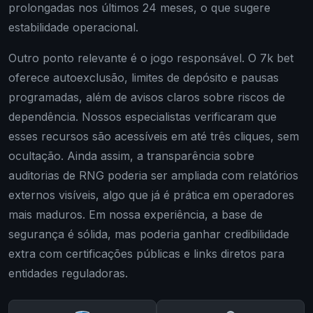
prolongadas nos últimos 24 meses, o que sugere
estabilidade operacional.
Outro ponto relevante é o jogo responsável. O 7k bet
oferece autoexclusão, limites de depósito e pausas
programadas, além de avisos claros sobre riscos de
dependência. Nossos especialistas verificaram que
esses recursos são acessíveis em até três cliques, sem
ocultação. Ainda assim, a transparência sobre
auditorias de RNG poderia ser ampliada com relatórios
externos visíveis, algo que já é prática em operadores
mais maduros. Em nossa experiência, a base de
segurança é sólida, mas poderia ganhar credibilidade
extra com certificações públicas e links diretos para
entidades reguladoras.