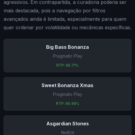
agressivos. Em contrapartida, a curadoria poderia ser
mais destacada, pois a navegação por filtros
avançados ainda é limitada, especialmente para quem
quer ordenar por volatilidade ou mecânicas específicas.
Big Bass Bonanza
Pragmatic Play
RTP: 96.71%
Sweet Bonanza Xmas
Pragmatic Play
RTP: 96.48%
Asgardian Stones
NetEnt