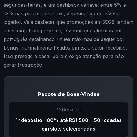
segundas-feiras, e um cashback variável entre 5% e
12% nas perdas semanais, dependendo do nível do
jogador. Vale destacar que promoções em 2026 tendem
a ser mais transparentes, e verificamos termos em
português detalhando limites máximos de saque por
bônus, normalmente fixados em 5x o valor recebido.
Isso protege a casa, porém exige atenção para não
gerar frustração.
Pacote de Boas-Vindas
1º Depósito
1º depósito: 100% até R$1.500 + 50 rodadas
em slots selecionadas