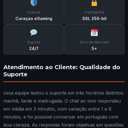
Licença
Criptografia
Curaçao eGaming
SSL 256-bit
Suporte
Anos de Mercado
24/7
5+
Atendimento ao Cliente: Qualidade do
Suporte
ossa equipe testou o suporte em três horários distintos:
manhã, tarde e madrugada. O chat ao vivo respondeu
em média em 3 minutos, com variação entre 1 e 6
minutos, e foi possível conversar em português com
boa clareza. As respostas foram objetivas em questões