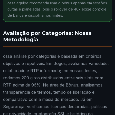
ossa equipe recomenda usar o bônus apenas em sessões
curtas e planejadas, pois o rollover de 40x exige controle
de banca e disciplina nos limites.
Avaliação por Categorias: Nossa
Metodologia
ossa análise por categorias é baseada em critérios
objetivos e repetíveis. Em Jogos, avaliamos variedade,
estabilidade e RTP informado; em nossos testes,
rodamos 200 giros distribuídos entre seis slots com
RTP acima de 96%. Na área de Bônus, analisamos
transparência de termos, tempo de liberação e
comparativo com a média do mercado. Já em
Segurança, verificamos licenças declaradas, políticas
de privacidade, criptografia SSL e histórico da