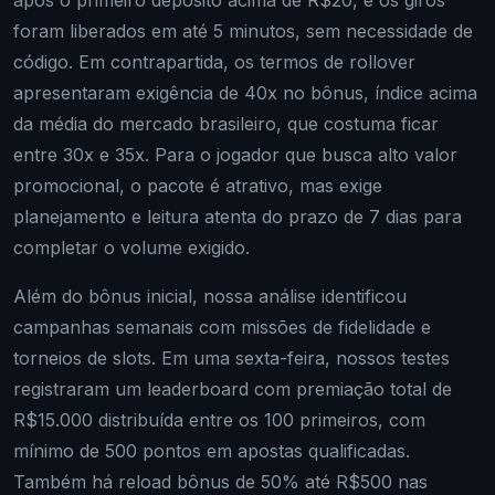
após o primeiro depósito acima de R$20, e os giros
foram liberados em até 5 minutos, sem necessidade de
código. Em contrapartida, os termos de rollover
apresentaram exigência de 40x no bônus, índice acima
da média do mercado brasileiro, que costuma ficar
entre 30x e 35x. Para o jogador que busca alto valor
promocional, o pacote é atrativo, mas exige
planejamento e leitura atenta do prazo de 7 dias para
completar o volume exigido.
Além do bônus inicial, nossa análise identificou
campanhas semanais com missões de fidelidade e
torneios de slots. Em uma sexta-feira, nossos testes
registraram um leaderboard com premiação total de
R$15.000 distribuída entre os 100 primeiros, com
mínimo de 500 pontos em apostas qualificadas.
Também há reload bônus de 50% até R$500 nas