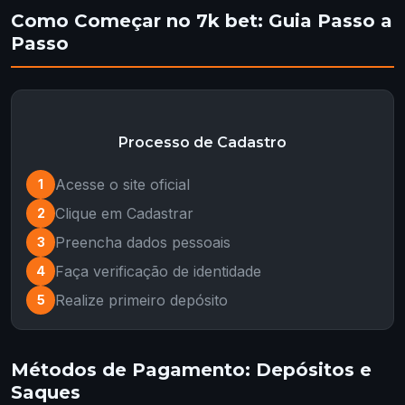
Como Começar no 7k bet: Guia Passo a
Passo
Processo de Cadastro
Acesse o site oficial
1
Clique em Cadastrar
2
Preencha dados pessoais
3
Faça verificação de identidade
4
Realize primeiro depósito
5
Métodos de Pagamento: Depósitos e
Saques