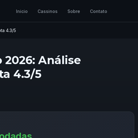
Inicio
Cassinos
Sobre
Contato
ta 4.3/5
 2026: Análise
a 4.3/5
Rodadas