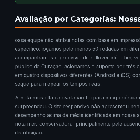
Avaliação por Categorias: Nos
ossa equipe não atribui notas com base em impressõ
específico: jogamos pelo menos 50 rodadas em diferen
acompanhamos o processo de rollover até o fim; veri
público de Curaçao; acionamos o suporte por três ca
em quatro dispositivos diferentes (Android e iOS) c
saque para mapear os tempos reais.
A nota mais alta da avaliação foi para a experiênci
surpreendeu. O site responsivo não apresentou nen
desempenho acima da média identificada em nossa s
nota mais conservadora, principalmente pela ausênc
distribuição.