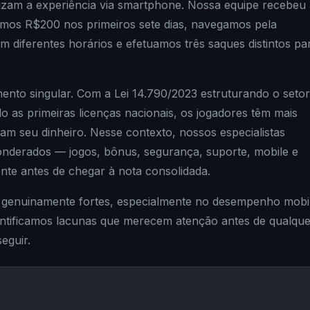
izam a experiência via smartphone. Nossa equipe recebeu 
tamos R$200 nos primeiros sete dias, navegamos pela
m diferentes horários e efetuamos três saques distintos pa
ento singular. Com a Lei 14.790/2023 estruturando o setor
 as primeiras licenças nacionais, os jogadores têm mais
am seu dinheiro. Nesse contexto, nossos especialistas
ponderados — jogos, bônus, segurança, suporte, mobile e
te antes de chegar à nota consolidada.
 genuinamente fortes, especialmente no desempenho mobi
entificamos lacunas que merecem atenção antes de qualque
eguir.