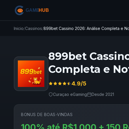
Pular para o conteudo
Inicio
/
Cassinos
/
899bet Cassino 2026: Análise Completa e No
899bet Cassino
Completa e Not
4.9/5
Curaçao eGaming
Desde 2021
BONUS DE BOAS-VINDAS
100% até R$1.000 + 150 