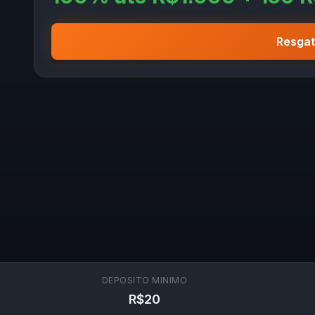
Resgat
DEPOSITO MINIMO
R$20