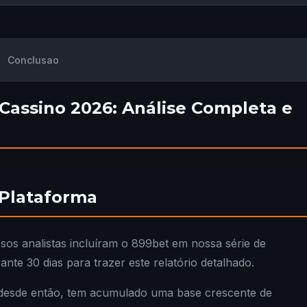
Conclusao
Cassino 2026: Análise Completa e
 Plataforma
sos analistas incluíram o 899bet em nossa série de
nte 30 dias para trazer este relatório detalhado.
 desde então, tem acumulado uma base crescente de