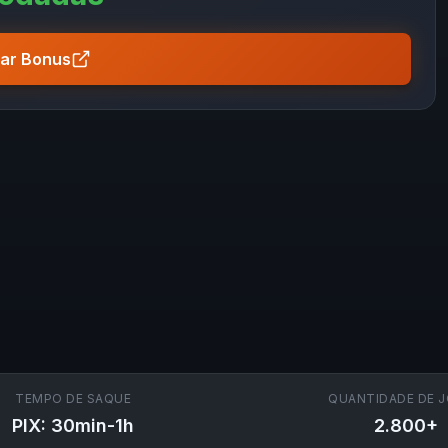
ar Bonus
TEMPO DE SAQUE
QUANTIDADE DE 
PIX: 30min-1h
2.800+