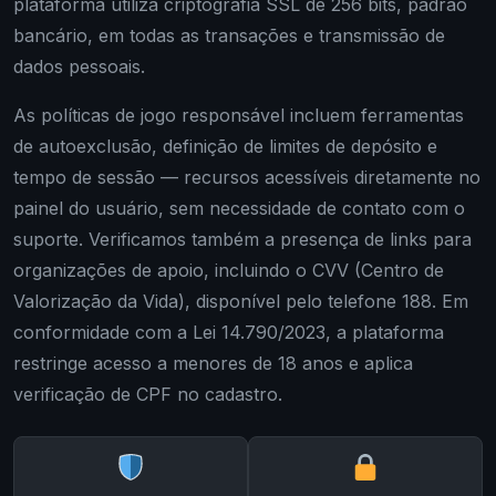
plataforma utiliza criptografia SSL de 256 bits, padrão
bancário, em todas as transações e transmissão de
dados pessoais.
As políticas de jogo responsável incluem ferramentas
de autoexclusão, definição de limites de depósito e
tempo de sessão — recursos acessíveis diretamente no
painel do usuário, sem necessidade de contato com o
suporte. Verificamos também a presença de links para
organizações de apoio, incluindo o CVV (Centro de
Valorização da Vida), disponível pelo telefone 188. Em
conformidade com a Lei 14.790/2023, a plataforma
restringe acesso a menores de 18 anos e aplica
verificação de CPF no cadastro.