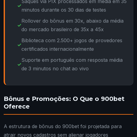
Saques via PIX processados em média em 35
✓
minutos durante os 30 dias de testes
Rollover do bônus em 30x, abaixo da média
✓
do mercado brasileiro de 35x a 45x
Biblioteca com 2.500+ jogos de provedores
✓
certificados internacionalmente
Suporte em português com resposta média
✓
de 3 minutos no chat ao vivo
Bônus e Promoções: O Que o 900bet
Oferece
A estrutura de bônus do 900bet foi projetada para
atrair novos cadastros sem alienar jogadores