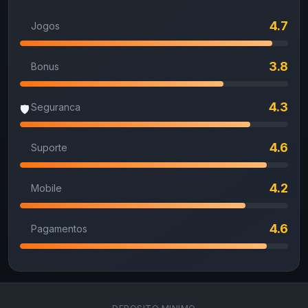
4.7
Jogos
3.8
Bonus
4.3
Seguranca
4.6
Suporte
4.2
Mobile
4.6
Pagamentos