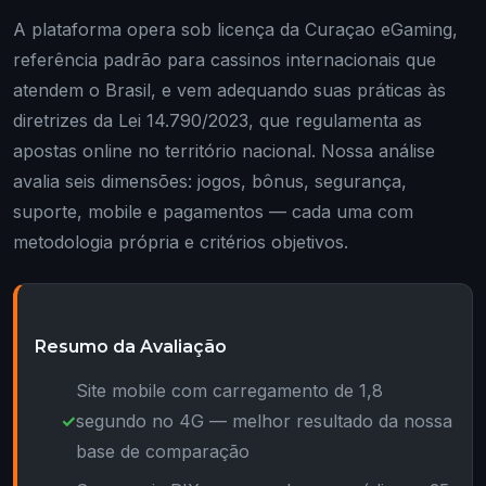
A plataforma opera sob licença da Curaçao eGaming,
referência padrão para cassinos internacionais que
atendem o Brasil, e vem adequando suas práticas às
diretrizes da Lei 14.790/2023, que regulamenta as
apostas online no território nacional. Nossa análise
avalia seis dimensões: jogos, bônus, segurança,
suporte, mobile e pagamentos — cada uma com
metodologia própria e critérios objetivos.
Resumo da Avaliação
Site mobile com carregamento de 1,8
✓
segundo no 4G — melhor resultado da nossa
base de comparação