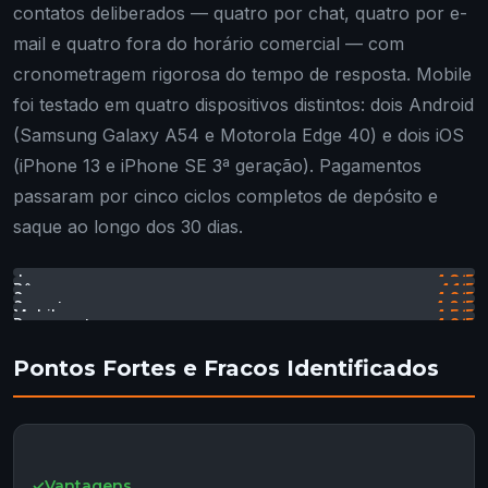
contatos deliberados — quatro por chat, quatro por e-
mail e quatro fora do horário comercial — com
cronometragem rigorosa do tempo de resposta. Mobile
foi testado em quatro dispositivos distintos: dois Android
(Samsung Galaxy A54 e Motorola Edge 40) e dois iOS
(iPhone 13 e iPhone SE 3ª geração). Pagamentos
passaram por cinco ciclos completos de depósito e
saque ao longo dos 30 dias.
Jogos
4.3/5
Bônus
4.1/5
Segurança
4.2/5
Suporte
4.0/5
Mobile
4.5/5
Pagamentos
4.2/5
Pontos Fortes e Fracos Identificados
✓
Vantagens