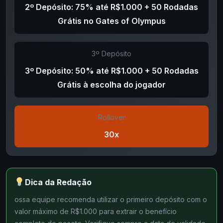
2º Depósito: 75% até R$1.000 + 50 Rodadas
Grátis no Gates of Olympus
3º Depósito
3º Depósito: 50% até R$1.000 + 50 Rodadas
Grátis à escolha do jogador
Rollover
30x
Dica da Redação
ossa equipe recomenda utilizar o primeiro depósito com o
valor máximo de R$1.000 para extrair o benefício