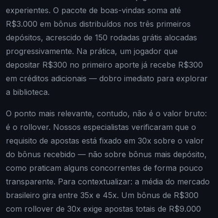
experientes. O pacote de boas-vindas soma até
R$3.000 em bônus distribuídos nos três primeiros
depósitos, acrescido de 150 rodadas grátis alocadas
progressivamente. Na prática, um jogador que
depositar R$300 no primeiro aporte já recebe R$300
em créditos adicionais — dobro imediato para explorar
a biblioteca.
O ponto mais relevante, contudo, não é o valor bruto:
é o rollover. Nossos especialistas verificaram que o
requisito de apostas está fixado em 30x sobre o valor
do bônus recebido — não sobre bônus mais depósito,
como praticam alguns concorrentes de forma pouco
transparente. Para contextualizar: a média do mercado
brasileiro gira entre 35x e 45x. Um bônus de R$300
com rollover de 30x exige apostas totais de R$9.000