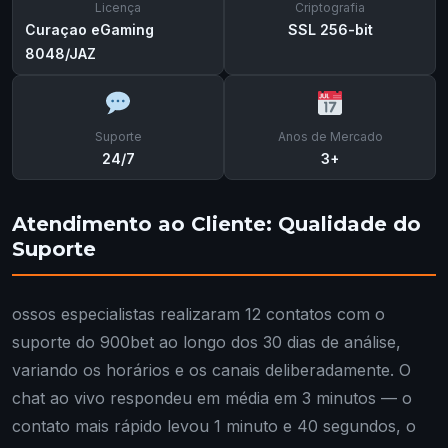
Licença
Criptografia
Curaçao eGaming
SSL 256-bit
8048/JAZ
Suporte
Anos de Mercado
24/7
3+
Atendimento ao Cliente: Qualidade do
Suporte
ossos especialistas realizaram 12 contatos com o
suporte do 900bet ao longo dos 30 dias de análise,
variando os horários e os canais deliberadamente. O
chat ao vivo respondeu em média em 3 minutos — o
contato mais rápido levou 1 minuto e 40 segundos, o