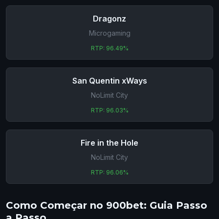
Dragonz
Microgaming
RTP: 96.49%
San Quentin xWays
NoLimit City
RTP: 96.03%
Fire in the Hole
NoLimit City
RTP: 96.06%
Como Começar no 900bet: Guia Passo
a Passo