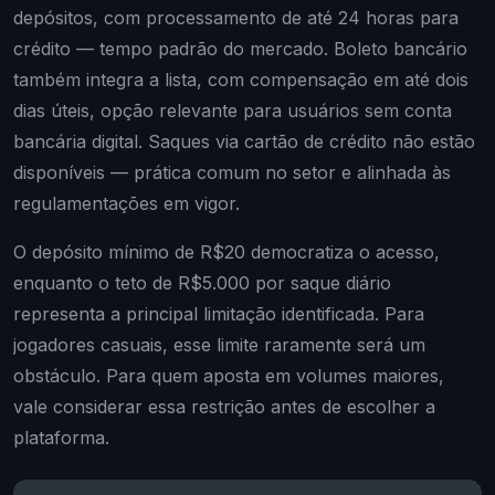
depósitos, com processamento de até 24 horas para
crédito — tempo padrão do mercado. Boleto bancário
também integra a lista, com compensação em até dois
dias úteis, opção relevante para usuários sem conta
bancária digital. Saques via cartão de crédito não estão
disponíveis — prática comum no setor e alinhada às
regulamentações em vigor.
O depósito mínimo de R$20 democratiza o acesso,
enquanto o teto de R$5.000 por saque diário
representa a principal limitação identificada. Para
jogadores casuais, esse limite raramente será um
obstáculo. Para quem aposta em volumes maiores,
vale considerar essa restrição antes de escolher a
plataforma.