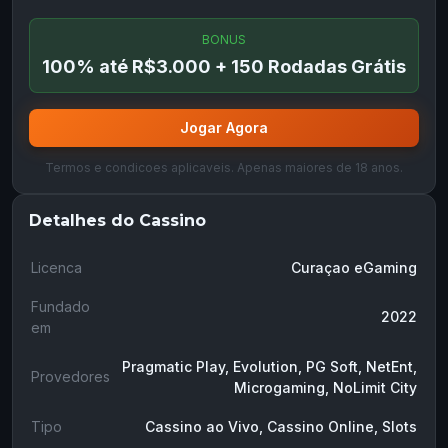
BONUS
100% até R$3.000 + 150 Rodadas Grátis
Jogar Agora
Termos e condicoes aplicaveis. Apenas maiores de 18 anos.
Detalhes do Cassino
Licenca
Curaçao eGaming
Fundado
2022
em
Pragmatic Play, Evolution, PG Soft, NetEnt,
Provedores
Microgaming, NoLimit City
Tipo
Cassino ao Vivo, Cassino Online, Slots