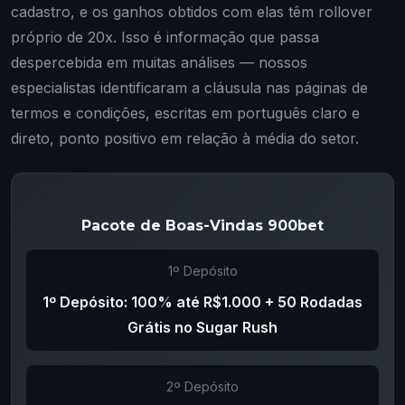
cadastro, e os ganhos obtidos com elas têm rollover
próprio de 20x. Isso é informação que passa
despercebida em muitas análises — nossos
especialistas identificaram a cláusula nas páginas de
termos e condições, escritas em português claro e
direto, ponto positivo em relação à média do setor.
Pacote de Boas-Vindas 900bet
1º Depósito
1º Depósito: 100% até R$1.000 + 50 Rodadas
Grátis no Sugar Rush
2º Depósito