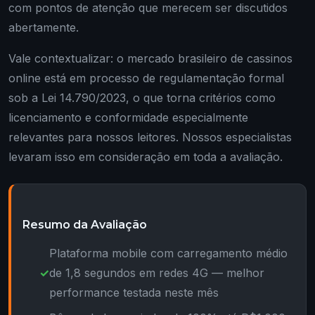
com pontos de atenção que merecem ser discutidos
abertamente.
Vale contextualizar: o mercado brasileiro de cassinos
online está em processo de regulamentação formal
sob a Lei 14.790/2023, o que torna critérios como
licenciamento e conformidade especialmente
relevantes para nossos leitores. Nossos especialistas
levaram isso em consideração em toda a avaliação.
Resumo da Avaliação
Plataforma mobile com carregamento médio
✓
de 1,8 segundos em redes 4G — melhor
performance testada neste mês