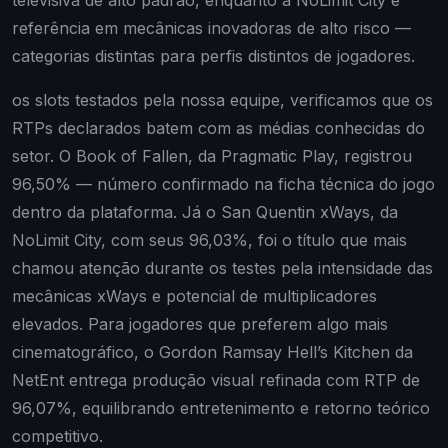
televisiva de alto padrão, enquanto a NoLimit City é
referência em mecânicas inovadoras de alto risco —
categorias distintas para perfis distintos de jogadores.
os slots testados pela nossa equipe, verificamos que os
RTPs declarados batem com as médias conhecidas do
setor. O Book of Fallen, da Pragmatic Play, registrou
96,50% — número confirmado na ficha técnica do jogo
dentro da plataforma. Já o San Quentin xWays, da
NoLimit City, com seus 96,03%, foi o título que mais
chamou atenção durante os testes pela intensidade das
mecânicas xWays e potencial de multiplicadores
elevados. Para jogadores que preferem algo mais
cinematográfico, o Gordon Ramsay Hell’s Kitchen da
NetEnt entrega produção visual refinada com RTP de
96,07%, equilibrando entretenimento e retorno teórico
competitivo.