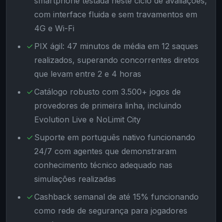
smartphone testada neste ciclo de avaliações,
com interface fluida e sem travamentos em
4G e Wi-Fi
PIX ágil: 47 minutos de média em 12 saques
realizados, superando concorrentes diretos
que levam entre 2 e 4 horas
Catálogo robusto com 3.500+ jogos de
provedores de primeira linha, incluindo
Evolution Live e NoLimit City
Suporte em português nativo funcionando
24/7 com agentes que demonstraram
conhecimento técnico adequado nas
simulações realizadas
Cashback semanal de até 15% funcionando
como rede de segurança para jogadores