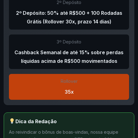
2º Depósito
2º Depósito: 50% até R$500 + 100 Rodadas
Grátis (Rollover 30x, prazo 14 dias)
3º Depósito
Cashback Semanal de até 15% sobre perdas
líquidas acima de R$500 movimentados
Rollover
35x
Dica da Redação
Ao reivindicar o bônus de boas-vindas, nossa equipe