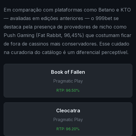
Em comparação com plataformas como Betano e KTO
— avaliadas em edições anteriores — o 999bet se
destaca pela presença de provedores de nicho como
Push Gaming (Fat Rabbit, 96,45%) que costumam ficar
de fora de cassinos mais conservadores. Esse cuidado
na curadoria do catálogo é um diferencial perceptível.
Book of Fallen
Pragmatic Play
RTP: 96.50%
Cleocatra
Pragmatic Play
RTP: 96.20%