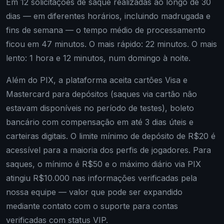
Em 12 solicitações de saque realizadas ao longo de 30
dias — em diferentes horários, incluindo madrugada e
fins de semana — o tempo médio de processamento
ficou em 47 minutos. O mais rápido: 22 minutos. O mais
lento: 1 hora e 12 minutos, num domingo à noite.
Além do PIX, a plataforma aceita cartões Visa e
Mastercard para depósitos (saques via cartão não
estavam disponíveis no período de testes), boleto
bancário com compensação em até 3 dias úteis e
carteiras digitais. O limite mínimo de depósito de R$20 é
acessível para a maioria dos perfis de jogadores. Para
saques, o mínimo é R$50 e o máximo diário via PIX
atingiu R$10.000 nas informações verificadas pela
nossa equipe — valor que pode ser expandido
mediante contato com o suporte para contas
verificadas com status VIP.