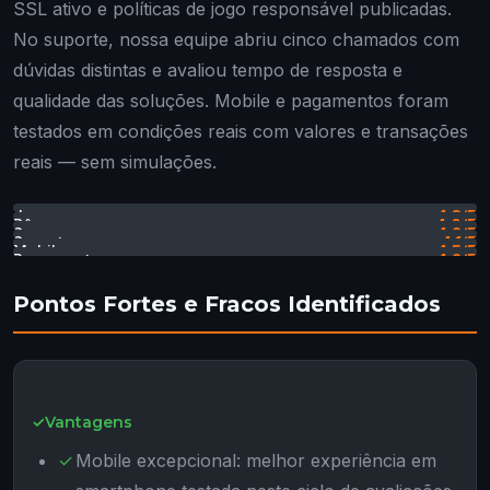
SSL ativo e políticas de jogo responsável publicadas.
No suporte, nossa equipe abriu cinco chamados com
dúvidas distintas e avaliou tempo de resposta e
qualidade das soluções. Mobile e pagamentos foram
testados em condições reais com valores e transações
reais — sem simulações.
Jogos
4.3/5
Bônus
4.0/5
Segurança
4.2/5
Suporte
4.1/5
Mobile
4.5/5
Pagamentos
4.2/5
Pontos Fortes e Fracos Identificados
✓
Vantagens
Mobile excepcional: melhor experiência em