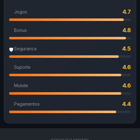
4.7
Jogos
4.8
Bonus
4.5
Seguranca
4.6
Suporte
4.6
Mobile
4.4
Pagamentos