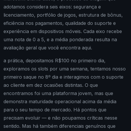
adotamos considera seis eixos: segurança e
licenciamento, portfólio de jogos, estrutura de bônus,
eficiência nos pagamentos, qualidade do suporte e
experiência em dispositivos móveis. Cada eixo recebe
uma nota de 0 a 5, e a média ponderada resulta na
avaliação geral que você encontra aqui.
a prática, depositamos R$100 no primeiro dia,
exploramos os slots por uma semana, tentamos nosso
primeiro saque no 8º dia e interagimos com o suporte
ao cliente em dez ocasiões distintas. O que
encontramos foi uma plataforma jovem, mas que
demonstra maturidade operacional acima da média
para o seu tempo de mercado. Há pontos que
precisam evoluir — e não poupamos críticas nesse
sentido. Mas há também diferenciais genuínos que