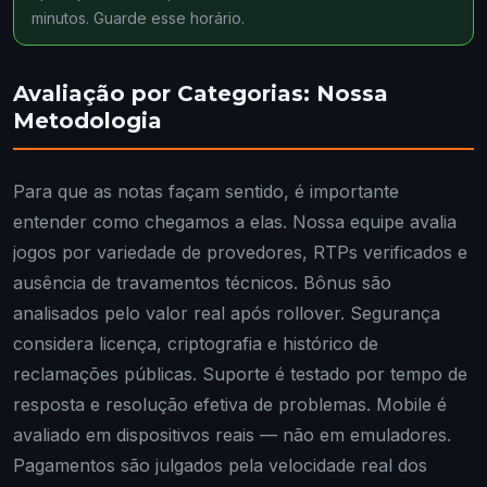
minutos. Guarde esse horário.
Avaliação por Categorias: Nossa
Metodologia
Para que as notas façam sentido, é importante
entender como chegamos a elas. Nossa equipe avalia
jogos por variedade de provedores, RTPs verificados e
ausência de travamentos técnicos. Bônus são
analisados pelo valor real após rollover. Segurança
considera licença, criptografia e histórico de
reclamações públicas. Suporte é testado por tempo de
resposta e resolução efetiva de problemas. Mobile é
avaliado em dispositivos reais — não em emuladores.
Pagamentos são julgados pela velocidade real dos