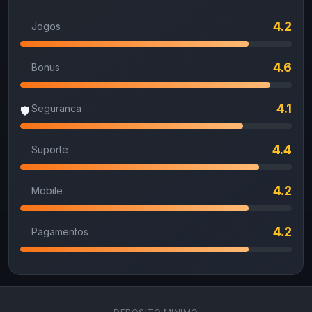
4.2
Jogos
4.6
Bonus
4.1
Seguranca
4.4
Suporte
4.2
Mobile
4.2
Pagamentos