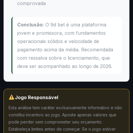
comprovada
Conclusão:
O 9d bet é uma plataforma
jovem e promissora, com fundamentos
operacionais sólidos e velocidade de
pagamento acima da média. Recomendada
com ressalva sobre o licenciamento, que
deve ser acompanhado ao longo de 2026.
Jogo Responsável
Esta análise tem caráter exclusivamente informativo e não
constitui incentivo ao jogo. Aposte apenas valores que
pode perder sem comprometer seu orçamento.
Estabeleça limites antes de começar. Se o jogo estiver