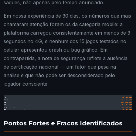
saques, não apenas pelo tempo anunciado.
Em nossa experiência de 30 dias, os números que mais
chamaram atenção foram os da categoria mobile: a
plataforma carregou consistentemente em menos de 3
segundos no 4G, e nenhum dos 15 jogos testados no
celular apresentou crash ou bug gráfico. Em
contrapartida, a nota de segurança reflete a ausência
de certificação nacional — um fator que pesa na
análise e que não pode ser desconsiderado pelo
jogador consciente.
Jogos
4.2/5
Bônus
4.0/5
Segurança
3.8/5
Suporte
4.0/5
Mobile
4.3/5
Pagamentos
4.2/5
Pontos Fortes e Fracos Identificados