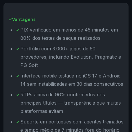
✓
Vantagens
PIX verificado em menos de 45 minutos em
80% dos testes de saque realizados
Portfólio com 3.000+ jogos de 50
provedores, incluindo Evolution, Pragmatic e
PG Soft
Interface mobile testada no iOS 17 e Android
14 sem instabilidades em 30 dias consecutivos
RTPs acima de 96% confirmados nos
principais títulos — transparência que muitas
plataformas evitam
Suporte em português com agentes treinados
e tempo médio de 7 minutos fora do horário