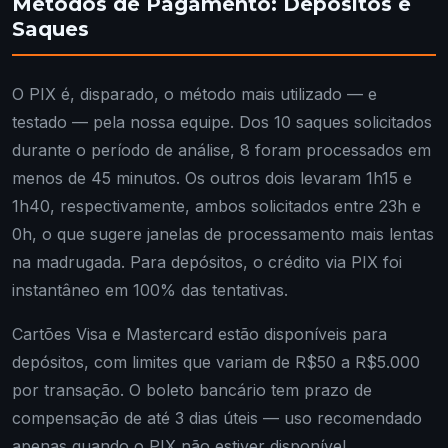
Métodos de Pagamento: Depósitos e
Saques
O PIX é, disparado, o método mais utilizado — e
testado — pela nossa equipe. Dos 10 saques solicitados
durante o período de análise, 8 foram processados em
menos de 45 minutos. Os outros dois levaram 1h15 e
1h40, respectivamente, ambos solicitados entre 23h e
0h, o que sugere janelas de processamento mais lentas
na madrugada. Para depósitos, o crédito via PIX foi
instantâneo em 100% das tentativas.
Cartões Visa e Mastercard estão disponíveis para
depósitos, com limites que variam de R$50 a R$5.000
por transação. O boleto bancário tem prazo de
compensação de até 3 dias úteis — uso recomendado
apenas quando o PIX não estiver disponível.