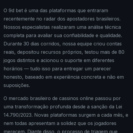
O 9d bet é uma das plataformas que entraram
recentemente no radar dos apostadores brasileiros.
Nossos especialistas realizaram uma análise técnica
completa para avaliar sua confiabilidade e qualidade.
Durante 30 dias corridos, nossa equipe criou contas
reais, depositou recursos próprios, testou mais de 80
jogos distintos e acionou o suporte em diferentes
horários — tudo isso para entregar um parecer
honesto, baseado em experiência concreta e não em
suposições.
O mercado brasileiro de cassinos online passou por
uma transformação profunda desde a sanção da Lei
14.790/2023. Novas plataformas surgem a cada mês, e
nem todas apresentam a solidez que os jogadores
merecem. Diante disso, o processo de triagem que