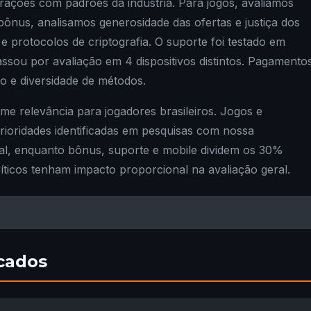
rações com padrões da indústria. Para jogos, avaliamos
 bônus, analisamos generosidade das ofertas e justiça dos
e protocolos de criptografia. O suporte foi testado em
assou por avaliação em 4 dispositivos distintos. Pagamento
o e diversidade de métodos.
me relevância para jogadores brasileiros. Jogos e
ioridades identificadas em pesquisas com nossa
l, enquanto bônus, suporte e mobile dividem os 30%
íticos tenham impacto proporcional na avaliação geral.
4.
4.
4.
4.
4.
4.
icados