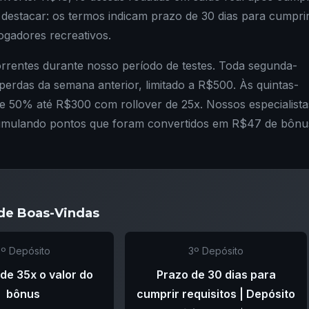
e destacar: os termos indicam prazo de 30 dias para cumpri
ogadores recreativos.
orrentes durante nosso período de testes. Toda segunda-
perdas da semana anterior, limitado a R$500. Às quintas-
e 50% até R$300 com rollover de 25x. Nossos especialista
cumulando pontos que foram convertidos em R$47 de bônu
de Boas-Vindas
2º Depósito
3º Depósito
 de 35x o valor do
Prazo de 30 dias para
bônus
cumprir requisitos | Depósito