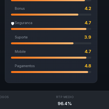
4.2
Bonus
4.7
Seguranca
3.9
Suporte
4.7
Mobile
4.8
Pagamentos
JOGOS
RTP MEDIO
96.4%