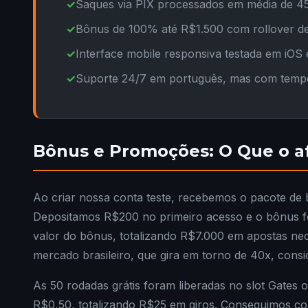
✓
Saques via PIX processados em média de 45
✓
Bônus de 100% até R$1.500 com rollover de
✓
Interface mobile responsiva testada em iOS
✓
Suporte 24/7 em português, mas com tempo
Bônus e Promoções: O Que o a
Ao criar nossa conta teste, recebemos o pacote de 
Depositamos R$200 no primeiro acesso e o bônus foi
valor do bônus, totalizando R$7.000 em apostas nec
mercado brasileiro, que gira em torno de 40x, cons
As 50 rodadas grátis foram liberadas no slot Gates 
R$0,50, totalizando R$25 em giros. Conseguimos co