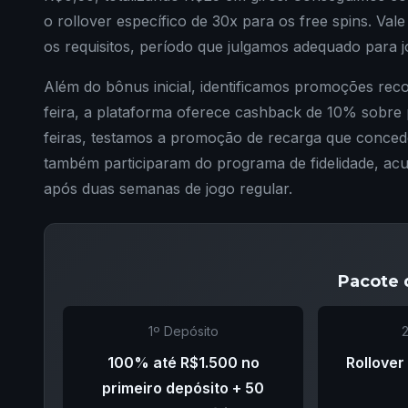
o rollover específico de 30x para os free spins. Val
os requisitos, período que julgamos adequado para j
Além do bônus inicial, identificamos promoções rec
feira, a plataforma oferece cashback de 10% sobre 
feiras, testamos a promoção de recarga que conced
também participaram do programa de fidelidade, a
após duas semanas de jogo regular.
Pacote 
1º Depósito
100% até R$1.500 no
Rollover
primeiro depósito + 50