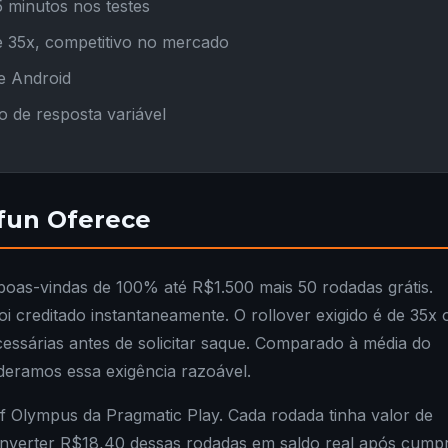
 minutos nos testes
 35x, competitivo no mercado
 e Android
 de resposta variável
fun Oferece
boas-vindas de 100% até R$1.500 mais 50 rodadas grátis.
 creditado instantaneamente. O rollover exigido é de 35x 
essárias antes de solicitar saque. Comparado à média do
ideramos essa exigência razoável.
of Olympus da Pragmatic Play. Cada rodada tinha valor de
nverter R$18,40 dessas rodadas em saldo real após cumpr