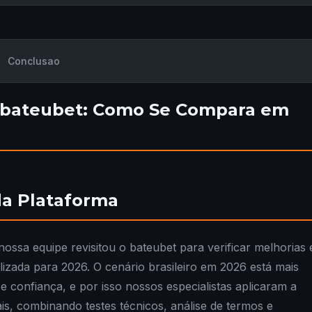
Conclusao
w bateubet: Como Se Compara em
da Plataforma
ossa equipe revisitou o bateubet para verificar melhorias 
izada para 2026. O cenário brasileiro em 2026 está mais
e confiança, e por isso nossos especialistas aplicaram a
s, combinando testes técnicos, análise de termos e