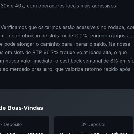
e 30x e 40x, com operadores locais mais agressivos
. Verificamos que os termos estão acessíveis no rodapé, c
im, a contribuição de slots foi de 100%, enquanto jogos ao
e pode alongar o caminho para liberar o saldo. Na nossa
s em slots de RTP 96,7% trouxe volatilidade alta, o que
em busca valor imediato, o cashback semanal de 8% em slo
 ao mercado brasileiro, que valoriza retorno rápido após
de Boas-Vindas
2º Depósito
3º Depósito