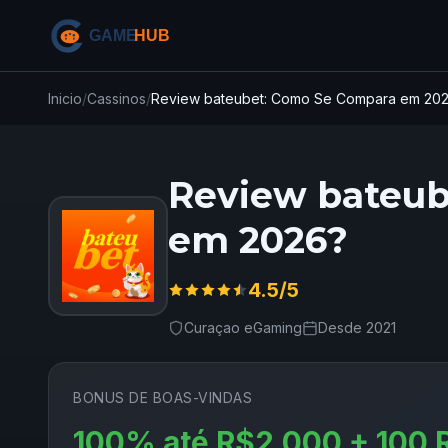
Pular para o conteudo
Inicio
/
Cassinos
/
Review bateubet: Como Se Compara em 20
Review bateub
em 2026?
4.5/5
Curaçao eGaming
Desde 2021
BONUS DE BOAS-VINDAS
100% até R$2.000 + 100 