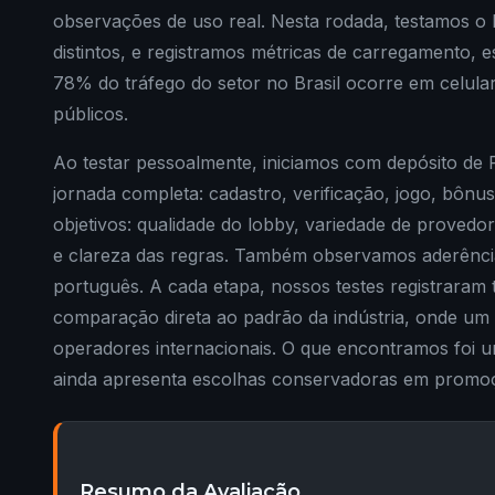
observações de uso real. Nesta rodada, testamos o 
distintos, e registramos métricas de carregamento, e
78% do tráfego do setor no Brasil ocorre em celula
públicos.
Ao testar pessoalmente, iniciamos com depósito de R
jornada completa: cadastro, verificação, jogo, bônus
objetivos: qualidade do lobby, variedade de proved
e clareza das regras. Também observamos aderência
português. A cada etapa, nossos testes registraram 
comparação direta ao padrão da indústria, onde u
operadores internacionais. O que encontramos foi u
ainda apresenta escolhas conservadoras em promoç
Resumo da Avaliação