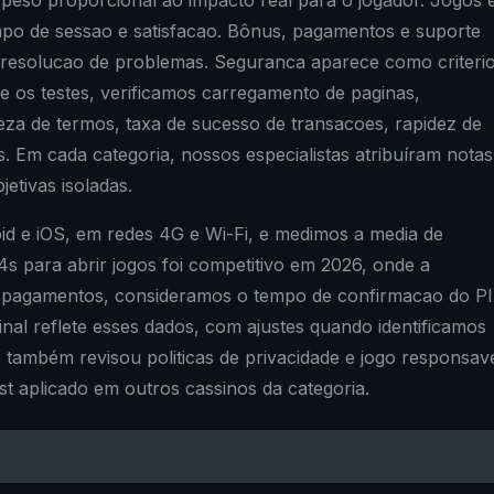
 peso proporcional ao impacto real para o jogador. Jogos 
po de sessao e satisfacao. Bônus, pagamentos e suporte
 resolucao de problemas. Seguranca aparece como criteri
e os testes, verificamos carregamento de paginas,
reza de termos, taxa de sucesso de transacoes, rapidez de
. Em cada categoria, nossos especialistas atribuíram notas
etivas isoladas.
id e iOS, em redes 4G e Wi-Fi, e medimos a media de
s para abrir jogos foi competitivo em 2026, onde a
m pagamentos, consideramos o tempo de confirmacao do PI
final reflete esses dados, com ajustes quando identificamos
 também revisou politicas de privacidade e jogo responsav
t aplicado em outros cassinos da categoria.
4.
4.
4.
4.
4.
4.