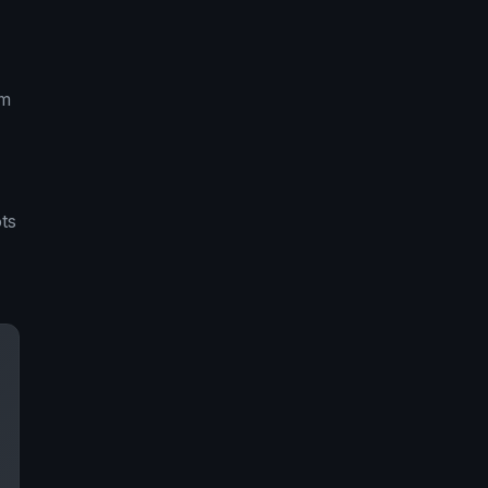
om
ts