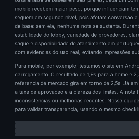
ossa analise se baseia em seis pilares, cada um com
mobile recebem maior peso, porque influenciam tem
seguem em segundo nivel, pois afetam conversao e
de base: sem ela, nenhuma nota se sustenta. Durant
estabilidade do lobby, variedade de provedores, cla
saque e disponibilidade de atendimento em portugues
com evidencias do uso real, evitando impressões subj
Para mobile, por exemplo, testamos o site em Andro
carregamento. O resultado de 1,9s para a home e 2,4
referencia de mercado gira em torno de 2,5s. Já e
a taxa de aprovacao e a clareza dos limites. A nota 
inconsistencias ou melhorias recentes. Nossa equipe
para validar transparencia, usando o mesmo checklis
Jogos
Bonus
Seguranca
Suporte
Mobile
Pagamentos