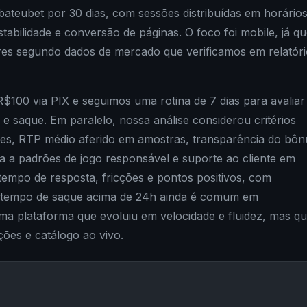
bateubet por 30 dias, com sessões distribuídas em horário
stabilidade e conversão de páginas. O foco foi mobile, já q
res segundo dados de mercado que verificamos em relatóri
$100 via PIX e seguimos uma rotina de 7 dias para avaliar
 e saque. Em paralelo, nossa análise considerou critérios
ores, RTP médio aferido em amostras, transparência do bôn
 a padrões de jogo responsável e suporte ao cliente em
tempo de resposta, fricções e pontos positivos, com
m tempo de saque acima de 24h ainda é comum em
ma plataforma que evoluiu em velocidade e fluidez, mas q
ões e catálogo ao vivo.