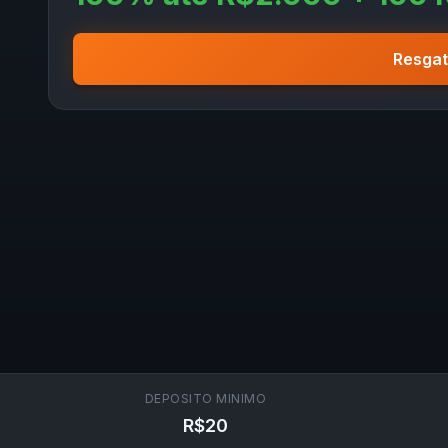
Resgat
DEPOSITO MINIMO
R$20