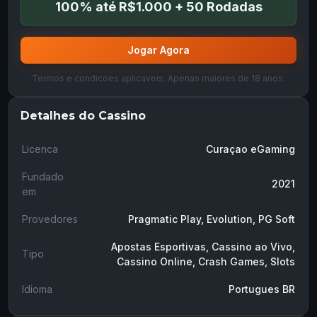
100% até R$1.000 + 50 Rodadas
Jogar Agora
Termos e condicoes aplicaveis. Apenas maiores de 18 anos.
Detalhes do Cassino
Licenca
Curaçao eGaming
Fundado
2021
em
Provedores
Pragmatic Play, Evolution, PG Soft
Apostas Esportivas, Cassino ao Vivo,
Tipo
Cassino Online, Crash Games, Slots
Idioma
Portugues BR