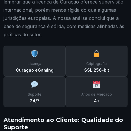
lembrar que a licença de Curaçao oferece supervisão
internacional, porém menos rígida do que algumas
jurisdições europeias. A nossa análise conclui que a
base de segurança é sólida, com medidas alinhadas às
práticas do setor.
Licença
Criptografia
Curaçao eGaming
SSL 256-bit
Suporte
Anos de Mercado
24/7
4+
Atendimento ao Cliente: Qualidade do
Suporte