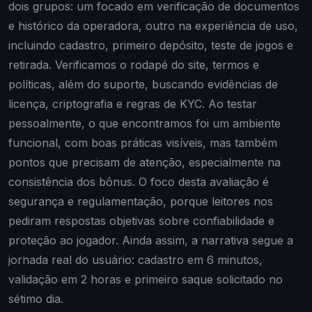
dois grupos: um focado em verificação de documentos
e histórico da operadora, outro na experiência de uso,
incluindo cadastro, primeiro depósito, teste de jogos e
retirada. Verificamos o rodapé do site, termos e
políticas, além do suporte, buscando evidências de
licença, criptografia e regras de KYC. Ao testar
pessoalmente, o que encontramos foi um ambiente
funcional, com boas práticas visíveis, mas também
pontos que precisam de atenção, especialmente na
consistência dos bônus. O foco desta avaliação é
segurança e regulamentação, porque leitores nos
pediram respostas objetivas sobre confiabilidade e
proteção ao jogador. Ainda assim, a narrativa segue a
jornada real do usuário: cadastro em 6 minutos,
validação em 2 horas e primeiro saque solicitado no
sétimo dia.