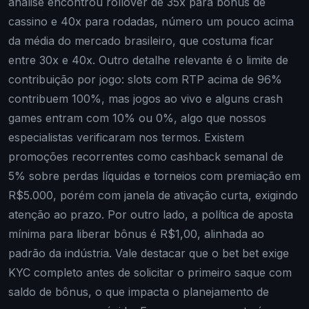
análise encontrou rollover de 35x para bônus de
cassino e 40x para rodadas, número um pouco acima
da média do mercado brasileiro, que costuma ficar
entre 30x e 40x. Outro detalhe relevante é o limite de
contribuição por jogo: slots com RTP acima de 96%
contribuem 100%, mas jogos ao vivo e alguns crash
games entram com 10% ou 0%, algo que nossos
especialistas verificaram nos termos. Existem
promoções recorrentes como cashback semanal de
5% sobre perdas líquidas e torneios com premiação em
R$5.000, porém com janela de ativação curta, exigindo
atenção ao prazo. Por outro lado, a política de aposta
mínima para liberar bônus é R$1,00, alinhada ao
padrão da indústria. Vale destacar que o bet bet exige
KYC completo antes de solicitar o primeiro saque com
saldo de bônus, o que impacta o planejamento de