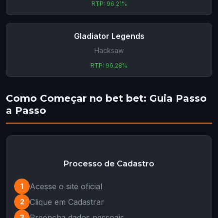
RTP: 96.21%
Gladiator Legends
Hacksaw
RTP: 96.28%
Como Começar no bet bet: Guia Passo
a Passo
Processo de Cadastro
Acesse o site oficial
1
Clique em Cadastrar
2
Preencha dados pessoais
3