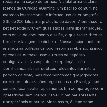
rodapé e na seção de termos. A plataforma declara
licença de Curaçao eGaming, um padrão comum no
mercado internacional, e informa uso de criptografia
SSL de 256 bits para proteção de dados. Além disso, o
bet bet exige KYC em duas etapas para liberar saques,
com envio de documento e selfie, o que reduz risco de
fraudes e lavagem de dinheiro. Nossa equipe também
analisou as políticas de jogo responsável, encontrando
opções de autoexclusão e limites de depósito
configuráveis. No aspecto de reputação, não
identificamos alertas públicos relevantes durante o
período de teste, mas recomendamos que jogadores
monitorem atualizações regulatórias no Brasil, já que o
cenário local evolui rapidamente. Em comparação com
operadores sem licença visível, o bet bet apresenta
transparência superior. Ainda assim, é importante