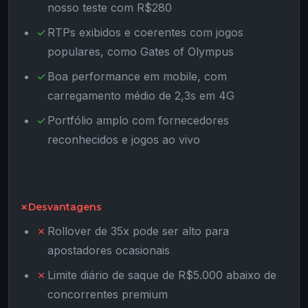
nosso teste com R$280
RTPs exibidos e coerentes com jogos
populares, como Gates of Olympus
Boa performance em mobile, com
carregamento médio de 2,3s em 4G
Portfólio amplo com fornecedores
reconhecidos e jogos ao vivo
✗
Desvantagens
Rollover de 35x pode ser alto para
apostadores ocasionais
Limite diário de saque de R$5.000 abaixo de
concorrentes premium