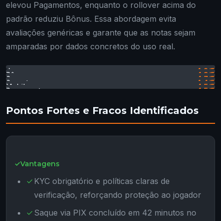
elevou Pagamentos, enquanto o rollover acima do
padrão reduziu Bônus. Essa abordagem evita
avaliações genéricas e garante que as notas sejam
amparadas por dados concretos do uso real.
Jogos
4.6/5
Bônus
4.3/5
Segurança
4.7/5
Suporte
4.4/5
Mobile
4.5/5
Pagamentos
4.5/5
Pontos Fortes e Fracos Identificados
✓
Vantagens
KYC obrigatório e políticas claras de
verificação, reforçando proteção ao jogador
Saque via PIX concluído em 42 minutos no