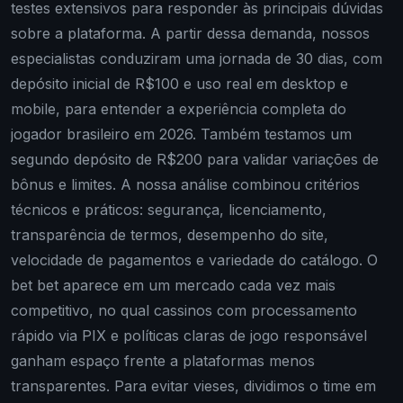
testes extensivos para responder às principais dúvidas
sobre a plataforma. A partir dessa demanda, nossos
especialistas conduziram uma jornada de 30 dias, com
depósito inicial de R$100 e uso real em desktop e
mobile, para entender a experiência completa do
jogador brasileiro em 2026. Também testamos um
segundo depósito de R$200 para validar variações de
bônus e limites. A nossa análise combinou critérios
técnicos e práticos: segurança, licenciamento,
transparência de termos, desempenho do site,
velocidade de pagamentos e variedade do catálogo. O
bet bet aparece em um mercado cada vez mais
competitivo, no qual cassinos com processamento
rápido via PIX e políticas claras de jogo responsável
ganham espaço frente a plataformas menos
transparentes. Para evitar vieses, dividimos o time em