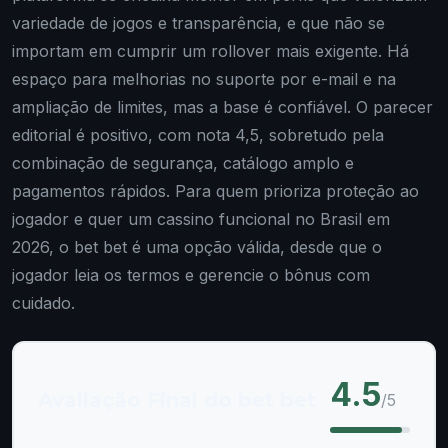
variedade de jogos e transparência, e que não se
importam em cumprir um rollover mais exigente. Há
espaço para melhorias no suporte por e-mail e na
ampliação de limites, mas a base é confiável. O parecer
editorial é positivo, com nota 4,5, sobretudo pela
combinação de segurança, catálogo amplo e
pagamentos rápidos. Para quem prioriza proteção ao
jogador e quer um cassino funcional no Brasil em
2026, o bet bet é uma opção válida, desde que o
jogador leia os termos e gerencie o bônus com
cuidado.
4.5
Avaliação Final do bet bet
/5