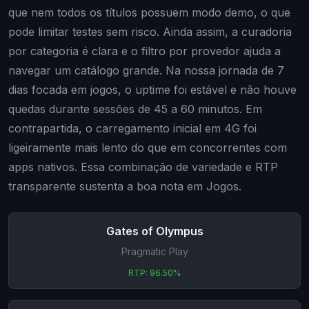
que nem todos os títulos possuem modo demo, o que
pode limitar testes sem risco. Ainda assim, a curadoria
por categoria é clara e o filtro por provedor ajuda a
navegar um catálogo grande. Na nossa jornada de 7
dias focada em jogos, o uptime foi estável e não houve
quedas durante sessões de 45 a 60 minutos. Em
contrapartida, o carregamento inicial em 4G foi
ligeiramente mais lento do que em concorrentes com
apps nativos. Essa combinação de variedade e RTP
transparente sustenta a boa nota em Jogos.
Gates of Olympus
Pragmatic Play
RTP: 96.50%