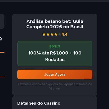
Análise betano bet: Guia
Completo 2026 no Brasil
4.4
o
BONUS
100% até R$1.000 + 100
Rodadas
Jogar Agora
Termos e condicoes aplicaveis. Apenas maiores de
18 anos.
Detalhes do Cassino