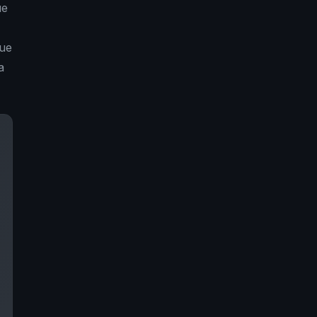
ue
que
a