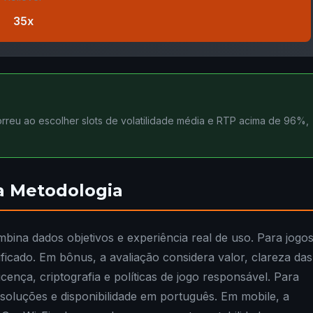
35x
rreu ao escolher slots de volatilidade média e RTP acima de 96%,
sa Metodologia
ina dados objetivos e experiência real de uso. Para jogos
ficado. Em bônus, a avaliação considera valor, clareza das
icença, criptografia e políticas de jogo responsável. Para
soluções e disponibilidade em português. Em mobile, a