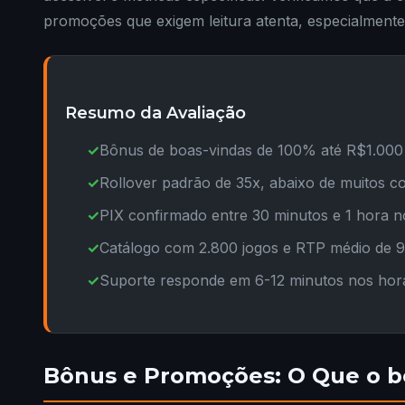
promoções que exigem leitura atenta, especialmente e
Resumo da Avaliação
✓
Bônus de boas-vindas de 100% até R$1.000
✓
Rollover padrão de 35x, abaixo de muitos 
✓
PIX confirmado entre 30 minutos e 1 hora 
✓
Catálogo com 2.800 jogos e RTP médio de 
✓
Suporte responde em 6-12 minutos nos horá
Bônus e Promoções: O Que o b