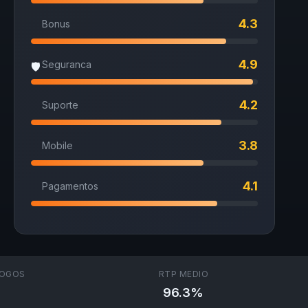
4.3
Bonus
4.9
Seguranca
4.2
Suporte
3.8
Mobile
4.1
Pagamentos
JOGOS
RTP MEDIO
96.3%