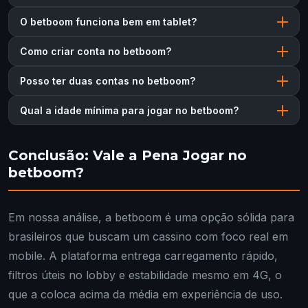
O betboom funciona bem em tablet?
Como criar conta no betboom?
Posso ter duas contas no betboom?
Qual a idade mínima para jogar no betboom?
Conclusão: Vale a Pena Jogar no
betboom?
Em nossa análise, a betboom é uma opção sólida para
brasileiros que buscam um cassino com foco real em
mobile. A plataforma entrega carregamento rápido,
filtros úteis no lobby e estabilidade mesmo em 4G, o
que a coloca acima da média em experiência de uso.