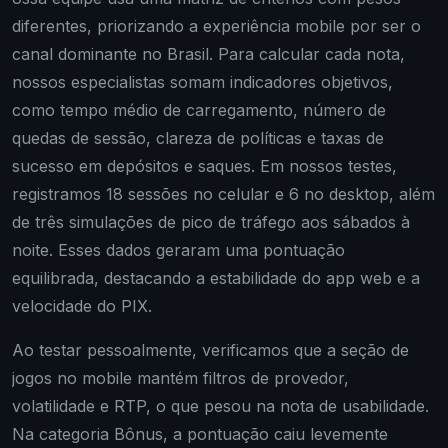
diferentes, priorizando a experiência mobile por ser o
canal dominante no Brasil. Para calcular cada nota,
nossos especialistas somam indicadores objetivos,
como tempo médio de carregamento, número de
quedas de sessão, clareza de políticas e taxas de
sucesso em depósitos e saques. Em nossos testes,
registramos 18 sessões no celular e 6 no desktop, além
de três simulações de pico de tráfego aos sábados à
noite. Esses dados geraram uma pontuação
equilibrada, destacando a estabilidade do app web e a
velocidade do PIX.
Ao testar pessoalmente, verificamos que a seção de
jogos no mobile mantém filtros de provedor,
volatilidade e RTP, o que pesou na nota de usabilidade.
Na categoria Bônus, a pontuação caiu levemente