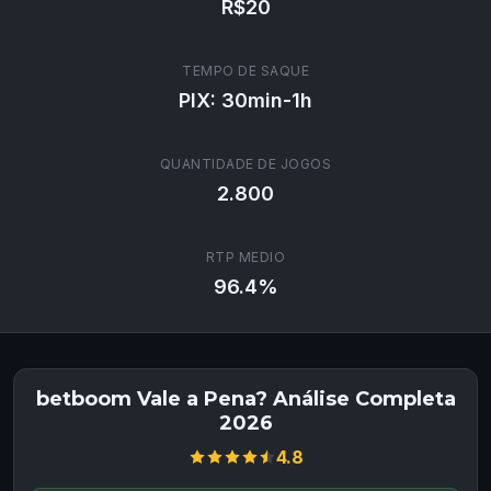
R$20
TEMPO DE SAQUE
PIX: 30min-1h
QUANTIDADE DE JOGOS
2.800
RTP MEDIO
96.4%
betboom Vale a Pena? Análise Completa
2026
4.8