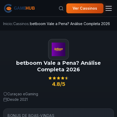
Pular para o conteudo
HOT
Ver Cassinos
Inicio
/
Cassinos
/
betboom Vale a Pena? Análise Completa 2026
betboom Vale a Pena? Análise
Completa 2026
4.8/5
Curaçao eGaming
Desde 2021
BONUS DE BOAS-VINDAS