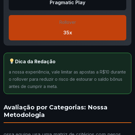
Pragmatic Play
Rollover
35x
Dica da Redação
a nossa experiência, vale limitar as apostas a R$10 durante
o rollover para reduzir o risco de estourar o saldo bônus
antes de cumprir a meta.
Avaliação por Categorias: Nossa
Metodologia
ossa equipe usa uma matriz de critérios com pesos