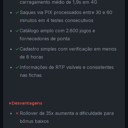
carregamento médio de 1,9s em 4G
Saques via PIX processados entre 30 e 60
minutos em 4 testes consecutivos
Catálogo amplo com 2.800 jogos e
fornecedores de ponta
Cadastro simples com verificação em menos
de 8 horas
Informações de RTP visíveis e consistentes
nas fichas
✗
Desvantagens
Rollover de 35x aumenta a dificuldade para
bônus baixos