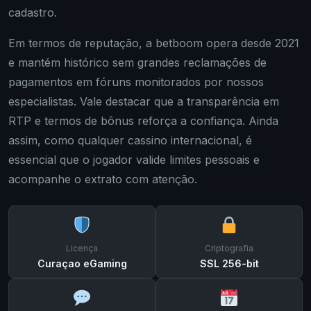
cadastro.
Em termos de reputação, a betboom opera desde 2021
e mantém histórico sem grandes reclamações de
pagamentos em fóruns monitorados por nossos
especialistas. Vale destacar que a transparência em
RTP e termos de bônus reforça a confiança. Ainda
assim, como qualquer cassino internacional, é
essencial que o jogador valide limites pessoais e
acompanhe o extrato com atenção.
Licença
Criptografia
Curaçao eGaming
SSL 256-bit