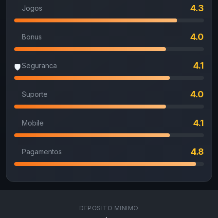
4.3
Jogos
4.0
Bonus
4.1
Seguranca
4.0
Suporte
4.1
Mobile
4.8
Pagamentos
DEPOSITO MINIMO