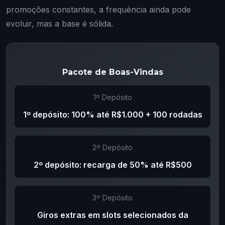
promoções constantes, a frequência ainda pode
evoluir, mas a base é sólida.
Pacote de Boas-Vindas
1º Depósito
1º depósito: 100% até R$1.000 + 100 rodadas
2º Depósito
2º depósito: recarga de 50% até R$500
3º Depósito
Giros extras em slots selecionados da