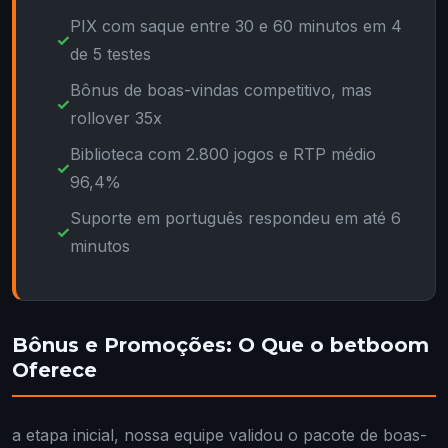
PIX com saque entre 30 e 60 minutos em 4
✓
de 5 testes
Bônus de boas-vindas competitivo, mas
✓
rollover 35x
Biblioteca com 2.800 jogos e RTP médio
✓
96,4%
Suporte em português respondeu em até 6
✓
minutos
Bônus e Promoções: O Que o betboom
Oferece
a etapa inicial, nossa equipe validou o pacote de boas-