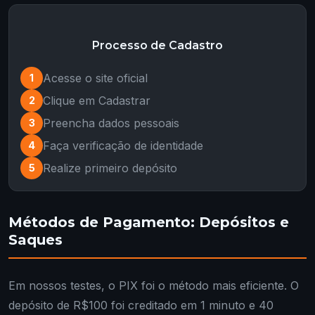
Processo de Cadastro
Acesse o site oficial
1
Clique em Cadastrar
2
Preencha dados pessoais
3
Faça verificação de identidade
4
Realize primeiro depósito
5
Métodos de Pagamento: Depósitos e
Saques
Em nossos testes, o PIX foi o método mais eficiente. O
depósito de R$100 foi creditado em 1 minuto e 40