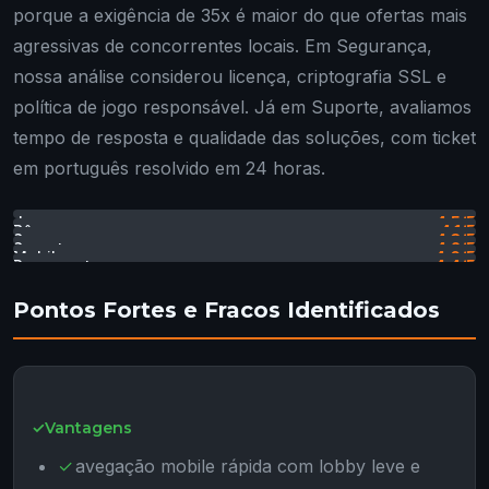
porque a exigência de 35x é maior do que ofertas mais
agressivas de concorrentes locais. Em Segurança,
nossa análise considerou licença, criptografia SSL e
política de jogo responsável. Já em Suporte, avaliamos
tempo de resposta e qualidade das soluções, com ticket
em português resolvido em 24 horas.
Jogos
4.5/5
Bônus
4.1/5
Segurança
4.3/5
Suporte
4.2/5
Mobile
4.6/5
Pagamentos
4.4/5
Pontos Fortes e Fracos Identificados
✓
Vantagens
avegação mobile rápida com lobby leve e