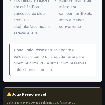
PIX rápido e saques
Rollover acima da
em até 1h|Boa
média em
variedade de slots
campanhas|Boleto
com RTP
lento e menos
alto|Interface mobile
conveniente
estável e leve
Conclusão:
ossa análise aponta o
betdasorte como uma opção forte para
quem prioriza PIX e slots, com ressalvas
sobre bônus e boleto.
Jogo Responsável
Esta análise é apenas informativa. Aposte com