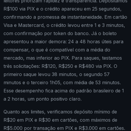
leitores priorizam rapidez e transparência. Depositamos
R$100 via PIX e o crédito apareceu em 25 segundos,
confirmando a promessa de instantaneidade. Em cartão
Visa e Mastercard, o crédito levou entre 1 e 3 minutos,
com confirmação por token do banco. Já o boleto
apresentou a maior demora: 24 a 48 horas úteis para
compensar, o que é compatível com a média do
mercado, mas inferior ao PIX. Para saques, testamos
três solicitações: R$120, R$250 e R$480 via PIX. O
primeiro saque levou 38 minutos, o segundo 57
minutos e o terceiro 1h05, com média de 53 minutos.
Esse desempenho fica acima do padrão brasileiro de 1
a 2 horas, um ponto positivo claro.
Quanto aos limites, verificamos depósito mínimo de
R$20 em PIX e R$30 em cartões, com máximos de
R$5.000 por transação em PIX e R$3.000 em cartões.