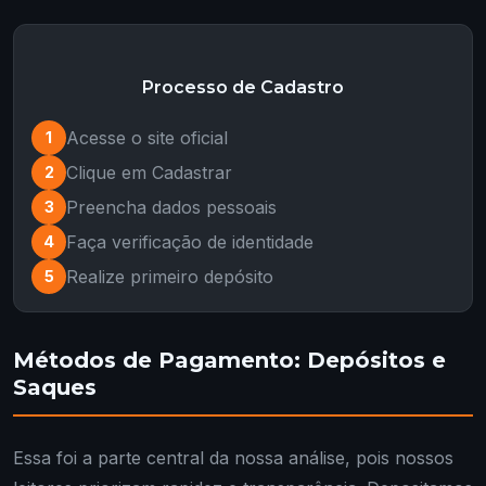
Processo de Cadastro
Acesse o site oficial
1
Clique em Cadastrar
2
Preencha dados pessoais
3
Faça verificação de identidade
4
Realize primeiro depósito
5
Métodos de Pagamento: Depósitos e
Saques
Essa foi a parte central da nossa análise, pois nossos