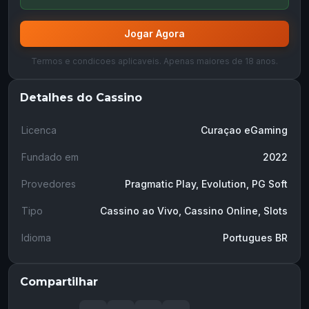
Jogar Agora
Termos e condicoes aplicaveis. Apenas maiores de 18 anos.
Detalhes do Cassino
Licenca
Curaçao eGaming
Fundado em
2022
Provedores
Pragmatic Play, Evolution, PG Soft
Tipo
Cassino ao Vivo, Cassino Online, Slots
Idioma
Portugues BR
Compartilhar