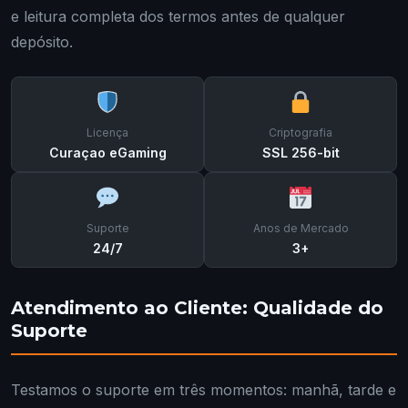
e leitura completa dos termos antes de qualquer
depósito.
Licença
Criptografia
Curaçao eGaming
SSL 256-bit
Suporte
Anos de Mercado
24/7
3+
Atendimento ao Cliente: Qualidade do
Suporte
Testamos o suporte em três momentos: manhã, tarde e