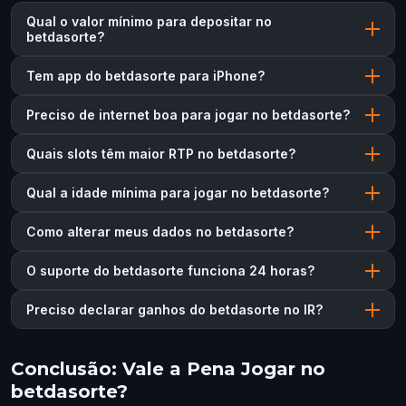
Qual o valor mínimo para depositar no
betdasorte?
Tem app do betdasorte para iPhone?
Preciso de internet boa para jogar no betdasorte?
Quais slots têm maior RTP no betdasorte?
Qual a idade mínima para jogar no betdasorte?
Como alterar meus dados no betdasorte?
O suporte do betdasorte funciona 24 horas?
Preciso declarar ganhos do betdasorte no IR?
Conclusão: Vale a Pena Jogar no
betdasorte?