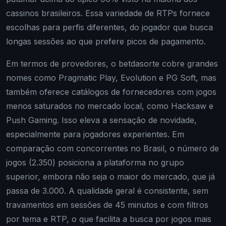
cassinos brasileiros. Essa variedade de RTPs fornece
escolhas para perfis diferentes, do jogador que busca
longas sessões ao que prefere picos de pagamento.
Em termos de provedores, o betdasorte cobre grandes
nomes como Pragmatic Play, Evolution e PG Soft, mas
também oferece catálogos de fornecedores com jogos
menos saturados no mercado local, como Hacksaw e
Push Gaming. Isso eleva a sensação de novidade,
especialmente para jogadores experientes. Em
comparação com concorrentes no Brasil, o número de
jogos (2.350) posiciona a plataforma no grupo
superior, embora não seja o maior do mercado, que já
passa de 3.000. A qualidade geral é consistente, sem
travamentos em sessões de 45 minutos e com filtros
por tema e RTP, o que facilita a busca por jogos mais