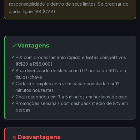
responsabilidade e dentro de seus limites. Se precisar de
ajuda, ligue 188 (CVV).
Vantagens
PIX com processamento rápido e limites competitivos
(R$20 a R$5.000)
Boa diversidade de slots com RTP acima de 96% em
títulos-chave
Cadastro simples com verificação concluída em 12
minutos nos testes
Chat respondeu em 3 a 5 minutos em horários de pico
Promoções semanais com cashback médio de 8% em
perdas
Desvantagens