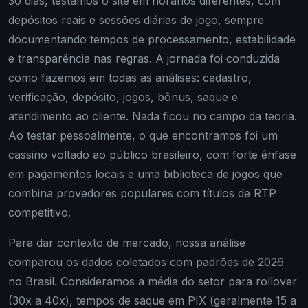
30 dias, testamos o site em horários diferentes, com
depósitos reais e sessões diárias de jogo, sempre
documentando tempos de processamento, estabilidade
e transparência nas regras. A jornada foi conduzida
como fazemos em todas as análises: cadastro,
verificação, depósito, jogos, bônus, saque e
atendimento ao cliente. Nada ficou no campo da teoria.
Ao testar pessoalmente, o que encontramos foi um
cassino voltado ao público brasileiro, com forte ênfase
em pagamentos locais e uma biblioteca de jogos que
combina provedores populares com títulos de RTP
competitivo.
Para dar contexto de mercado, nossa análise
comparou os dados coletados com padrões de 2026
no Brasil. Consideramos a média do setor para rollover
(30x a 40x), tempos de saque em PIX (geralmente 15 a