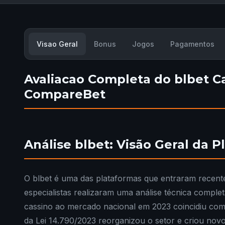
Visao Geral
Bonus
Jogos
Pagamentos
Avaliacao Completa do blbet Ca
CompareBet
Análise blbet: Visão Geral da 
O blbet é uma das plataformas que entraram recent
especialistas realizaram uma análise técnica complet
cassino ao mercado nacional em 2023 coincidiu co
da Lei 14.790/2023 reorganizou o setor e criou nov