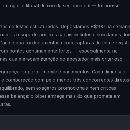
om rigor editorial deixou de ser opcional — tornou-se
 dias de testes estruturados. Depositamos R$100 na seman
ionamos o suporte por três canais distintos e solicitamos doi
ada etapa foi documentada com capturas de tela e registr
 com pontos genuinamente fortes — especialmente na
as que merecem atenção do apostador mais criterioso.
 segurança, suporte, mobile e pagamentos. Cada dimensão
vos e comparação com pelo menos três concorrentes diretos
equilibrado, sem exageros promocionais nem críticas
e essa balança: o blbet entrega mais do que promete em
tras.