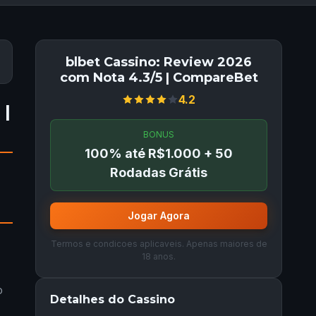
blbet Cassino: Review 2026
com Nota 4.3/5 | CompareBet
4.2
 |
BONUS
100% até R$1.000 + 50
Rodadas Grátis
Jogar Agora
Termos e condicoes aplicaveis. Apenas maiores de
18 anos.
o
Detalhes do Cassino