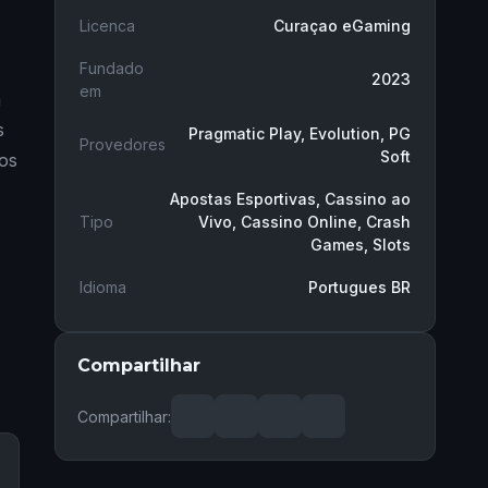
Licenca
Curaçao eGaming
Fundado
2023
em
a
s
Pragmatic Play, Evolution, PG
Provedores
Soft
os
Apostas Esportivas, Cassino ao
Tipo
Vivo, Cassino Online, Crash
Games, Slots
Idioma
Portugues BR
Compartilhar
Compartilhar: