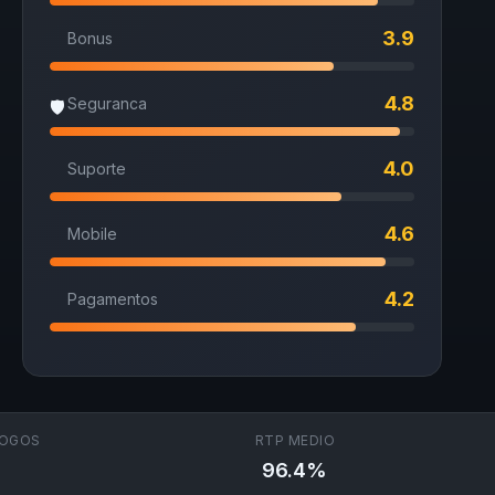
3.9
Bonus
4.8
Seguranca
4.0
Suporte
4.6
Mobile
4.2
Pagamentos
JOGOS
RTP MEDIO
96.4%