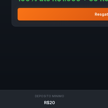
Resgat
DEPOSITO MINIMO
R$20