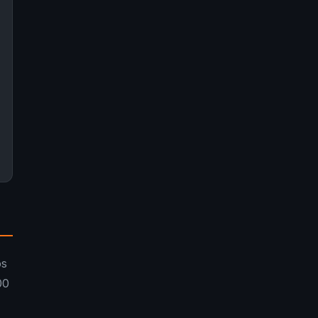
os
00