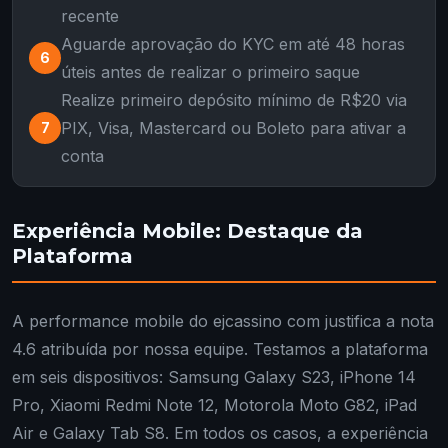
recente
Aguarde aprovação do KYC em até 48 horas
6
úteis antes de realizar o primeiro saque
Realize primeiro depósito mínimo de R$20 via
PIX, Visa, Mastercard ou Boleto para ativar a
7
conta
Experiência Mobile: Destaque da
Plataforma
A performance mobile do ejcassino com justifica a nota
4.6 atribuída por nossa equipe. Testamos a plataforma
em seis dispositivos: Samsung Galaxy S23, iPhone 14
Pro, Xiaomi Redmi Note 12, Motorola Moto G82, iPad
Air e Galaxy Tab S8. Em todos os casos, a experiência