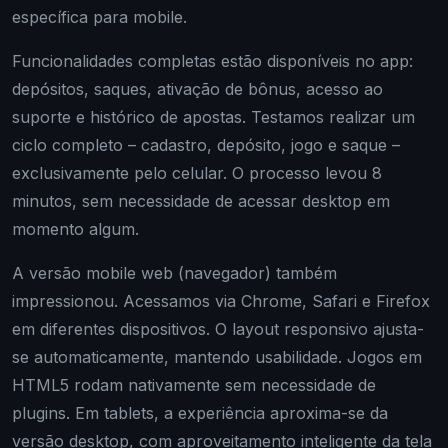
específica para mobile.
Funcionalidades completas estão disponíveis no app:
depósitos, saques, ativação de bônus, acesso ao
suporte e histórico de apostas. Testamos realizar um
ciclo completo – cadastro, depósito, jogo e saque –
exclusivamente pelo celular. O processo levou 8
minutos, sem necessidade de acessar desktop em
momento algum.
A versão mobile web (navegador) também
impressionou. Acessamos via Chrome, Safari e Firefox
em diferentes dispositivos. O layout responsivo ajusta-
se automaticamente, mantendo usabilidade. Jogos em
HTML5 rodam nativamente sem necessidade de
plugins. Em tablets, a experiência aproxima-se da
versão desktop, com aproveitamento inteligente da tela