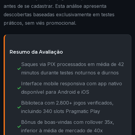
antes de se cadastrar. Esta análise apresenta
descobertas baseadas exclusivamente em testes
práticos, sem viés promocional.
Resumo da Avaliação
Saques via PIX processados em média de 42
✓
minutos durante testes noturnos e diurnos
Interface mobile responsiva com app nativo
✓
disponível para Android e iOS
Biblioteca com 2.800+ jogos verificados,
✓
incluindo 340 slots Pragmatic Play
Bônus de boas-vindas com rollover 35x,
✓
inferior à média de mercado de 40x