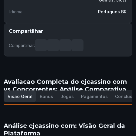
Idioma
Portugues BR
Compartilhar
Compartilhar:
Avaliacao Completa do ejcassino com
vs Concorrentes: Análise Comparativa
2026
Visao Geral
Bonus
Jogos
Pagamentos
Conclusa
Análise ejcassino com: Visão Geral da
Plataforma