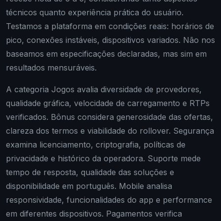
técnicos quanto experiência prática do usuário.
Testamos a plataforma em condições reais: horários de
pico, conexões instáveis, dispositivos variados. Não nos
baseamos em especificações declaradas, mas sim em
resultados mensuráveis.
A categoria Jogos avalia diversidade de provedores,
qualidade gráfica, velocidade de carregamento e RTPs
verificados. Bônus considera generosidade das ofertas,
clareza dos termos e viabilidade do rollover. Segurança
examina licenciamento, criptografia, políticas de
privacidade e histórico da operadora. Suporte mede
tempo de resposta, qualidade das soluções e
disponibilidade em português. Mobile analisa
responsividade, funcionalidades do app e performance
em diferentes dispositivos. Pagamentos verifica