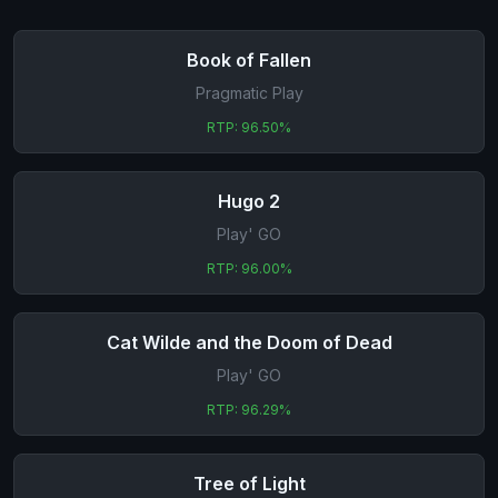
Book of Fallen
Pragmatic Play
RTP: 96.50%
Hugo 2
Play' GO
RTP: 96.00%
Cat Wilde and the Doom of Dead
Play' GO
RTP: 96.29%
Tree of Light