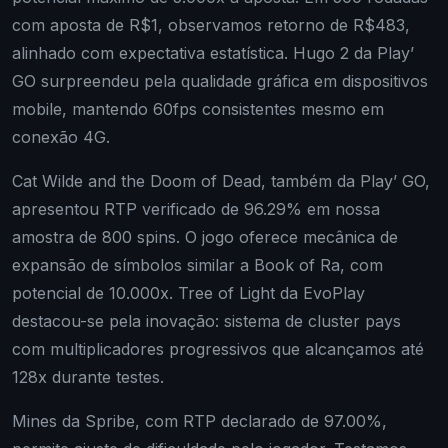
com aposta de R$1, observamos retorno de R$483,
alinhado com expectativa estatística. Hugo 2 da Play’
GO surpreendeu pela qualidade gráfica em dispositivos
mobile, mantendo 60fps consistentes mesmo em
conexão 4G.
Cat Wilde and the Doom of Dead, também da Play’ GO,
apresentou RTP verificado de 96.29% em nossa
amostra de 800 spins. O jogo oferece mecânica de
expansão de símbolos similar a Book of Ra, com
potencial de 10.000x. Tree of Light da EvoPlay
destacou-se pela inovação: sistema de cluster pays
com multiplicadores progressivos que alcançamos até
128x durante testes.
Mines da Spribe, com RTP declarado de 97.00%,