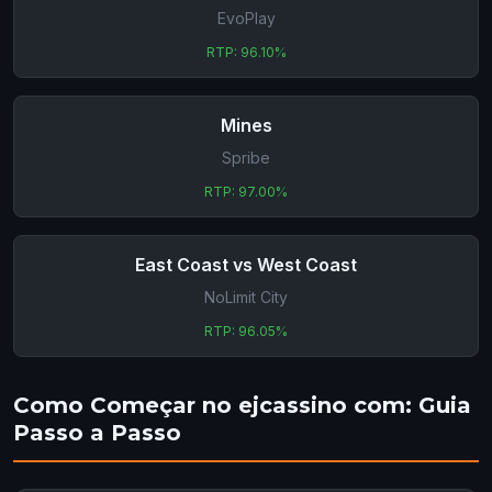
EvoPlay
RTP: 96.10%
Mines
Spribe
RTP: 97.00%
East Coast vs West Coast
NoLimit City
RTP: 96.05%
Como Começar no ejcassino com: Guia
Passo a Passo