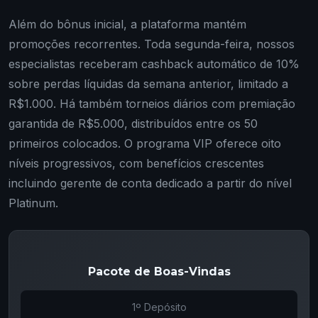
Além do bônus inicial, a plataforma mantém
promoções recorrentes. Toda segunda-feira, nossos
especialistas receberam cashback automático de 10%
sobre perdas líquidas da semana anterior, limitado a
R$1.000. Há também torneios diários com premiação
garantida de R$5.000, distribuídos entre os 50
primeiros colocados. O programa VIP oferece oito
níveis progressivos, com benefícios crescentes
incluindo gerente de conta dedicado a partir do nível
Platinum.
Pacote de Boas-Vindas
1º Depósito