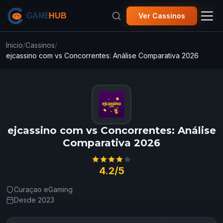
Pular para o conteudo
HOT
Ver Cassinos
Inicio
/
Cassinos
/
ejcassino com vs Concorrentes: Análise Comparativa 2026
ejcassino com vs Concorrentes: Análise
Comparativa 2026
4.2/5
Curaçao eGaming
Desde 2023