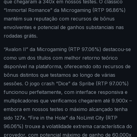
que chegaram a 340x em nossos testes. O clássico
“Immortal Romance” da Microgaming (RTP 96.86%)
mantém sua reputação com recursos de bônus
envolventes e potencial de ganhos substanciais nas
rodadas grátis.
“Avalon II” da Microgaming (RTP 97.06%) destacou-se
como um dos títulos com melhor retorno teórico
disponível na plataforma, oferecendo oito recursos de
bônus distintos que testamos ao longo de várias
sessões. O jogo crash “Dice” da Spribe (RTP 97.00%)
funcionou perfeitamente, com interface responsiva e
multiplicadores que verificamos chegarem até 9.900x –
embora em nossos testes o máximo alcançado tenha
sido 127x. “Fire in the Hole” da NoLimit City (RTP
96.06%) trouxe a volatilidade extrema característica do
provedor, com potencial máximo de ganho de 60.000x