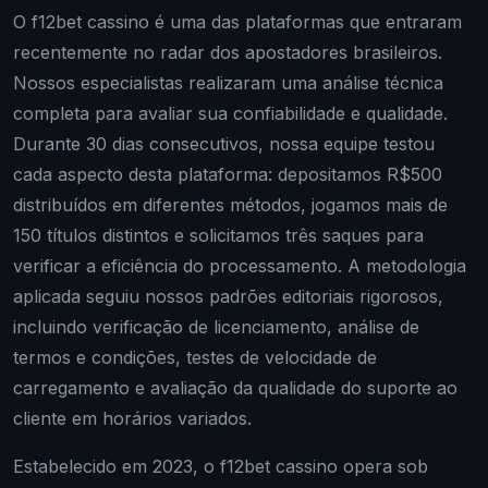
O f12bet cassino é uma das plataformas que entraram
recentemente no radar dos apostadores brasileiros.
Nossos especialistas realizaram uma análise técnica
completa para avaliar sua confiabilidade e qualidade.
Durante 30 dias consecutivos, nossa equipe testou
cada aspecto desta plataforma: depositamos R$500
distribuídos em diferentes métodos, jogamos mais de
150 títulos distintos e solicitamos três saques para
verificar a eficiência do processamento. A metodologia
aplicada seguiu nossos padrões editoriais rigorosos,
incluindo verificação de licenciamento, análise de
termos e condições, testes de velocidade de
carregamento e avaliação da qualidade do suporte ao
cliente em horários variados.
Estabelecido em 2023, o f12bet cassino opera sob