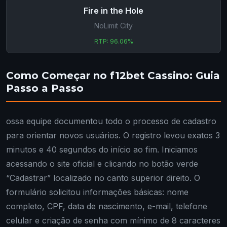
Fire in the Hole
NoLimit City
RTP: 96.06%
Como Começar no f12bet Cassino: Guia
Passo a Passo
ossa equipe documentou todo o processo de cadastro
para orientar novos usuários. O registro levou exatos 3
minutos e 40 segundos do início ao fim. Iniciamos
acessando o site oficial e clicando no botão verde
“Cadastrar” localizado no canto superior direito. O
formulário solicitou informações básicas: nome
completo, CPF, data de nascimento, e-mail, telefone
celular e criação de senha com mínimo de 8 caracteres