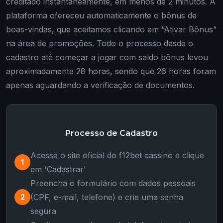
creditado instantaneamente, em menos de 2 minutos. A
plataforma ofereceu automaticamente o bônus de
boas-vindas, que aceitamos clicando em “Ativar Bônus”
na área de promoções. Todo o processo desde o
cadastro até começar a jogar com saldo bônus levou
aproximadamente 28 horas, sendo que 26 horas foram
apenas aguardando a verificação de documentos.
Processo de Cadastro
Acesse o site oficial do f12bet cassino e clique
1
em 'Cadastrar'
Preencha o formulário com dados pessoais
(CPF, e-mail, telefone) e crie uma senha
2
segura