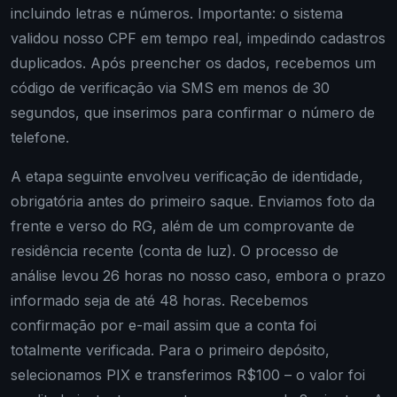
incluindo letras e números. Importante: o sistema
validou nosso CPF em tempo real, impedindo cadastros
duplicados. Após preencher os dados, recebemos um
código de verificação via SMS em menos de 30
segundos, que inserimos para confirmar o número de
telefone.
A etapa seguinte envolveu verificação de identidade,
obrigatória antes do primeiro saque. Enviamos foto da
frente e verso do RG, além de um comprovante de
residência recente (conta de luz). O processo de
análise levou 26 horas no nosso caso, embora o prazo
informado seja de até 48 horas. Recebemos
confirmação por e-mail assim que a conta foi
totalmente verificada. Para o primeiro depósito,
selecionamos PIX e transferimos R$100 – o valor foi