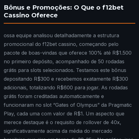
Bônus e Promoções: O Que o f12bet
Cassino Oferece
ossa equipe analisou detalhadamente a estrutura
promocional do f12bet cassino, começando pelo
pacote de boas-vindas que oferece 100% até R$1.500
no primeiro depósito, acompanhado de 50 rodadas
grátis para slots selecionados. Testamos este bônus
depositando R$300 e recebemos exatamente R$300
adicionais, totalizando R$600 para jogar. As rodadas
grátis foram creditadas automaticamente e
funcionaram no slot “Gates of Olympus” da Pragmatic
Play, cada uma com valor de R$1. Um aspecto que
merece destaque é o requisito de rollover de 40x,
significativamente acima da média do mercado