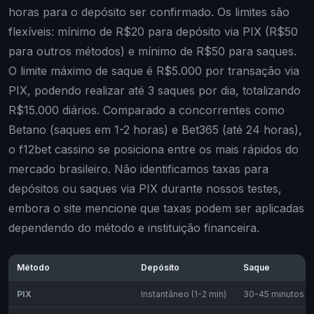
horas para o depósito ser confirmado. Os limites são
flexíveis: mínimo de R$20 para depósito via PIX (R$50
para outros métodos) e mínimo de R$50 para saques.
O limite máximo de saque é R$5.000 por transação via
PIX, podendo realizar até 3 saques por dia, totalizando
R$15.000 diários. Comparado a concorrentes como
Betano (saques em 1-2 horas) e Bet365 (até 24 horas),
o f12bet cassino se posiciona entre os mais rápidos do
mercado brasileiro. Não identificamos taxas para
depósitos ou saques via PIX durante nossos testes,
embora o site mencione que taxas podem ser aplicadas
dependendo do método e instituição financeira.
Método
Depósito
Saque
PIX
Instantâneo (1-2 min)
30-45 minutos