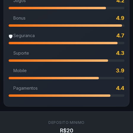
4.2
Jogos
4.9
Bonus
4.7
Seguranca
4.3
Suporte
3.9
Mobile
4.4
Pagamentos
DEPOSITO MINIMO
R$20