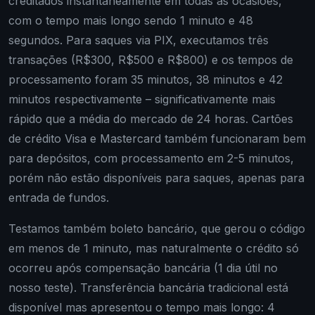
creditados instantaneamente em todas as ocasiões,
com o tempo mais longo sendo 1 minuto e 48
segundos. Para saques via PIX, executamos três
transações (R$300, R$500 e R$800) e os tempos de
processamento foram 35 minutos, 38 minutos e 42
minutos respectivamente – significativamente mais
rápido que a média do mercado de 24 horas. Cartões
de crédito Visa e Mastercard também funcionaram bem
para depósitos, com processamento em 2-5 minutos,
porém não estão disponíveis para saques, apenas para
entrada de fundos.
Testamos também boleto bancário, que gerou o código
em menos de 1 minuto, mas naturalmente o crédito só
ocorreu após compensação bancária (1 dia útil no
nosso teste). Transferência bancária tradicional está
disponível mas apresentou o tempo mais longo: 4