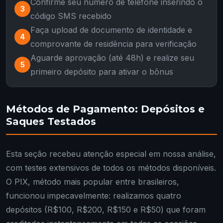
Confirme seu número de telefone inserindo o
3
código SMS recebido
Faça upload de documento de identidade e
4
comprovante de residência para verificação
Aguarde aprovação (até 48h) e realize seu
5
primeiro depósito para ativar o bônus
Métodos de Pagamento: Depósitos e
Saques Testados
Esta seção recebeu atenção especial em nossa análise,
com testes extensivos de todos os métodos disponíveis.
O PIX, método mais popular entre brasileiros,
funcionou impecavelmente: realizamos quatro
depósitos (R$100, R$200, R$150 e R$50) que foram