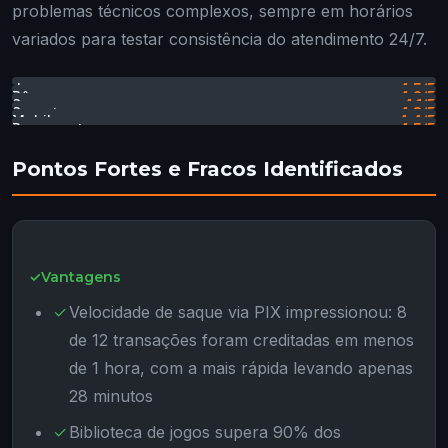
problemas técnicos complexos, sempre em horários
variados para testar consistência do atendimento 24/7.
Jogos
4.5/5
Bônus
4.2/5
Segurança
4.1/5
Suporte
4.3/5
Mobile
4.4/5
Pagamentos
4.5/5
Pontos Fortes e Fracos Identificados
✓
Vantagens
Velocidade de saque via PIX impressionou: 8
de 12 transações foram creditadas em menos
de 1 hora, com a mais rápida levando apenas
28 minutos
Biblioteca de jogos supera 90% dos