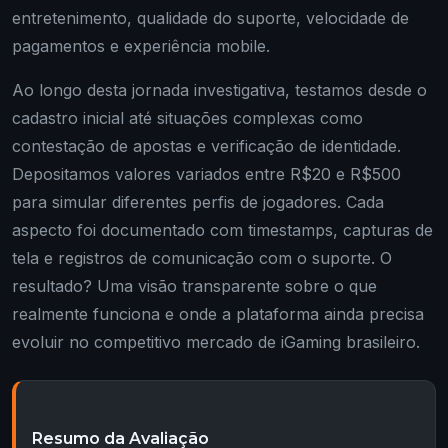
entretenimento, qualidade do suporte, velocidade de
pagamentos e experiência mobile.
Ao longo desta jornada investigativa, testamos desde o
cadastro inicial até situações complexas como
contestação de apostas e verificação de identidade.
Depositamos valores variados entre R$20 e R$500
para simular diferentes perfis de jogadores. Cada
aspecto foi documentado com timestamps, capturas de
tela e registros de comunicação com o suporte. O
resultado? Uma visão transparente sobre o que
realmente funciona e onde a plataforma ainda precisa
evoluir no competitivo mercado de iGaming brasileiro.
Resumo da Avaliação