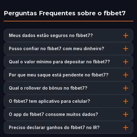
Perguntas Frequentes sobre o fbbet7
Meus dados estão seguros no fbbet7?
Posso confiar no fbbet7 com meu dinheiro?
Qual o valor mínimo para depositar no fbbet7?
Por que meu saque está pendente no fbbet7?
Qual o rollover do bônus no fbbet7?
O fbbet7 tem aplicativo para celular?
O app do fbbet7 consome muitos dados?
Preciso declarar ganhos do fbbet7 no IR?