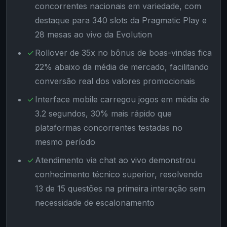
concorrentes nacionais em variedade, com
destaque para 340 slots da Pragmatic Play e
28 mesas ao vivo da Evolution
Rollover de 35x no bônus de boas-vindas fica
22% abaixo da média de mercado, facilitando
conversão real dos valores promocionais
Interface mobile carregou jogos em média de
3.2 segundos, 30% mais rápido que
plataformas concorrentes testadas no
mesmo período
Atendimento via chat ao vivo demonstrou
conhecimento técnico superior, resolvendo
13 de 15 questões na primeira interação sem
necessidade de escalonamento