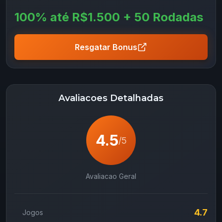
100% até R$1.500 + 50 Rodadas
Resgatar Bonus
Avaliacoes Detalhadas
4.5
/5
Avaliacao Geral
4.7
Jogos