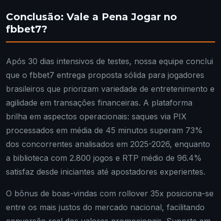
Conclusão: Vale a Pena Jogar no
fbbet7?
Após 30 dias intensivos de testes, nossa equipe conclui
que o fbbet7 entrega proposta sólida para jogadores
brasileiros que priorizam variedade de entretenimento e
agilidade em transações financeiras. A plataforma
brilha em aspectos operacionais: saques via PIX
processados em média de 45 minutos superam 73%
dos concorrentes analisados em 2025-2026, enquanto
a biblioteca com 2.800 jogos e RTP médio de 96.4%
satisfaz desde iniciantes até apostadores experientes.
O bônus de boas-vindas com rollover 35x posiciona-se
entre os mais justos do mercado nacional, facilitando