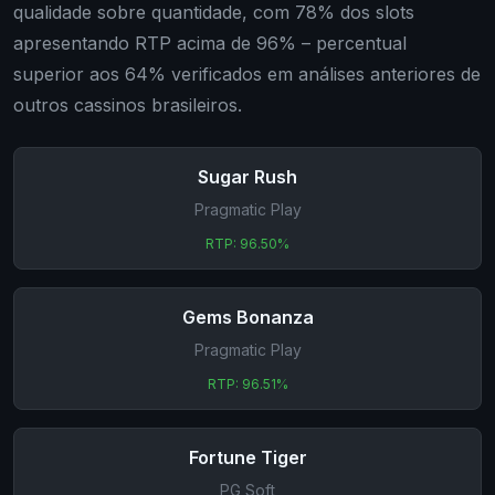
qualidade sobre quantidade, com 78% dos slots
apresentando RTP acima de 96% – percentual
superior aos 64% verificados em análises anteriores de
outros cassinos brasileiros.
Sugar Rush
Pragmatic Play
RTP: 96.50%
Gems Bonanza
Pragmatic Play
RTP: 96.51%
Fortune Tiger
PG Soft