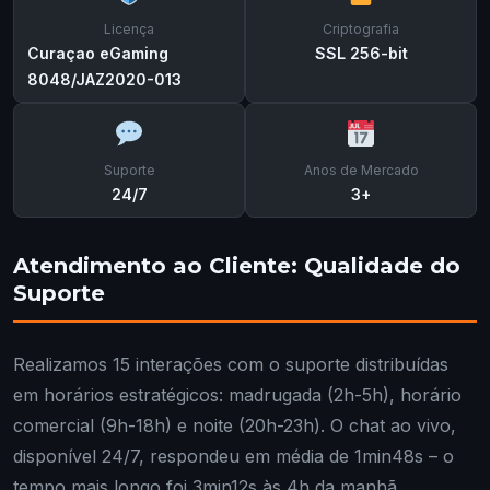
Licença
Criptografia
Curaçao eGaming
SSL 256-bit
8048/JAZ2020-013
Suporte
Anos de Mercado
24/7
3+
Atendimento ao Cliente: Qualidade do
Suporte
Realizamos 15 interações com o suporte distribuídas
em horários estratégicos: madrugada (2h-5h), horário
comercial (9h-18h) e noite (20h-23h). O chat ao vivo,
disponível 24/7, respondeu em média de 1min48s – o
tempo mais longo foi 3min12s às 4h da manhã.