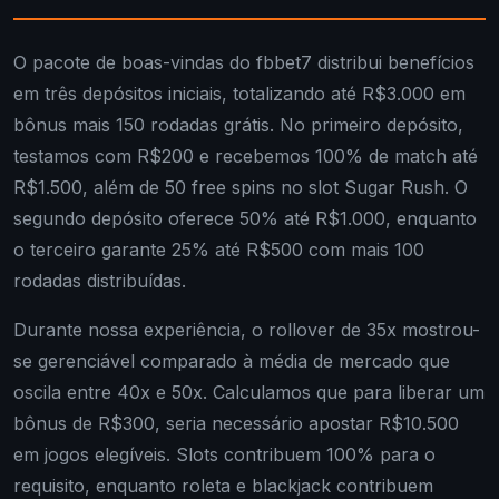
O pacote de boas-vindas do fbbet7 distribui benefícios
em três depósitos iniciais, totalizando até R$3.000 em
bônus mais 150 rodadas grátis. No primeiro depósito,
testamos com R$200 e recebemos 100% de match até
R$1.500, além de 50 free spins no slot Sugar Rush. O
segundo depósito oferece 50% até R$1.000, enquanto
o terceiro garante 25% até R$500 com mais 100
rodadas distribuídas.
Durante nossa experiência, o rollover de 35x mostrou-
se gerenciável comparado à média de mercado que
oscila entre 40x e 50x. Calculamos que para liberar um
bônus de R$300, seria necessário apostar R$10.500
em jogos elegíveis. Slots contribuem 100% para o
requisito, enquanto roleta e blackjack contribuem