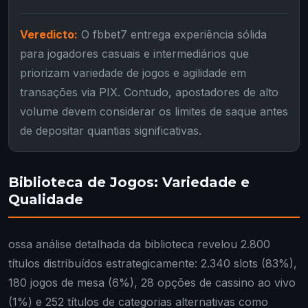
Veredicto:
O fbbet7 entrega experiência sólida
para jogadores casuais e intermediários que
priorizam variedade de jogos e agilidade em
transações via PIX. Contudo, apostadores de alto
volume devem considerar os limites de saque antes
de depositar quantias significativas.
Biblioteca de Jogos: Variedade e
Qualidade
ossa análise detalhada da biblioteca revelou 2.800
títulos distribuídos estrategicamente: 2.340 slots (83%),
180 jogos de mesa (6%), 28 opções de cassino ao vivo
(1%) e 252 títulos de categorias alternativas como