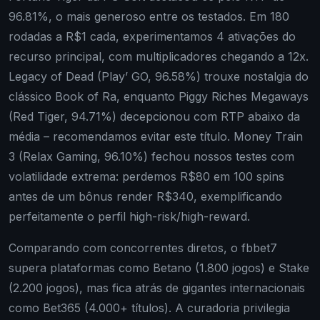
96.81%, o mais generoso entre os testados. Em 180
rodadas a R$1 cada, experimentamos 4 ativações do
recurso principal, com multiplicadores chegando a 12x.
Legacy of Dead (Play’ GO, 96.58%) trouxe nostalgia do
clássico Book of Ra, enquanto Piggy Riches Megaways
(Red Tiger, 94.71%) decepcionou com RTP abaixo da
média – recomendamos evitar este título. Money Train
3 (Relax Gaming, 96.10%) fechou nossos testes com
volatilidade extrema: perdemos R$80 em 100 spins
antes de um bônus render R$340, exemplificando
perfeitamente o perfil high-risk/high-reward.
Comparando com concorrentes diretos, o fbbet7
supera plataformas como Betano (1.800 jogos) e Stake
(2.200 jogos), mas fica atrás de gigantes internacionais
como Bet365 (4.000+ títulos). A curadoria privilegia