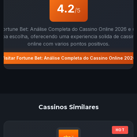
4.2
/5
Fortune Bet: Análise Completa do Cassino Online 2026 e 
boa escolha, oferecendo uma experiencia solida de cassin
online com varios pontos positivos.
Visitar Fortune Bet: Análise Completa do Cassino Online 2026
Cassinos Similares
HOT