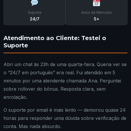
Suporte
Anos de Mercado
24/7
5+
Atendimento ao Cliente: Testei o
Suporte
Abri um chat às 23h de uma quarta-feira. Queria ver se
o “24/7 em português” era real. Fui atendido em 5
minutos por uma atendente chamada Ana. Perguntei
sobre rollover do bônus. Resposta clara, sem
enrolação.
O suporte por email é mais lento — demorou quase 24
horas para responder uma dúvida sobre verificação de
conta. Mas nada absurdo.