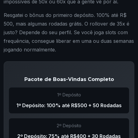
impossíveis de 50x ou 60x que a gente vê por aí.
Resgatei o bônus do primeiro depósito. 100% até R$
500, mais algumas rodadas grátis. O rollover de 35x é
justo? Depende do seu perfil. Se você joga slots com
frequência, consegue liberar em uma ou duas semanas
jogando normalmente.
Pacote de Boas-Vindas Completo
1º Depósito
1º Depósito: 100% até R$500 + 50 Rodadas
2º Depósito
2º Depósito: 75% até R$400 + 30 Rodadas