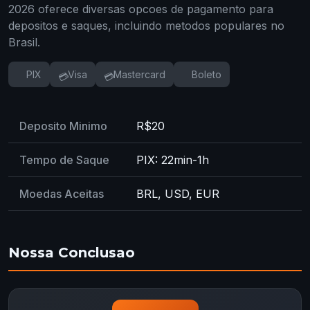
2026 oferece diversas opcoes de pagamento para
depositos e saques, incluindo metodos populares no
Brasil.
PIX
Visa
Mastercard
Boleto
Deposito Minimo
R$20
Tempo de Saque
PIX: 22min-1h
Moedas Aceitas
BRL, USD, EUR
Nossa Conclusao