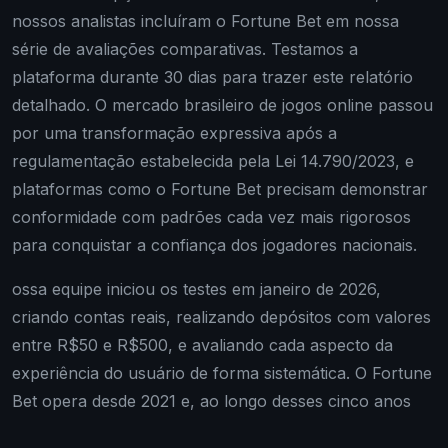
nossos analistas incluíram o Fortune Bet em nossa
série de avaliações comparativas. Testamos a
plataforma durante 30 dias para trazer este relatório
detalhado. O mercado brasileiro de jogos online passou
por uma transformação expressiva após a
regulamentação estabelecida pela Lei 14.790/2023, e
plataformas como o Fortune Bet precisam demonstrar
conformidade com padrões cada vez mais rigorosos
para conquistar a confiança dos jogadores nacionais.
ossa equipe iniciou os testes em janeiro de 2026,
criando contas reais, realizando depósitos com valores
entre R$50 e R$500, e avaliando cada aspecto da
experiência do usuário de forma sistemática. O Fortune
Bet opera desde 2021 e, ao longo desses cinco anos