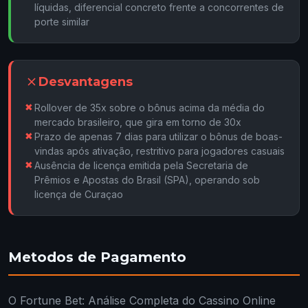
líquidas, diferencial concreto frente a concorrentes de
porte similar
Desvantagens
Rollover de 35x sobre o bônus acima da média do
mercado brasileiro, que gira em torno de 30x
Prazo de apenas 7 dias para utilizar o bônus de boas-
vindas após ativação, restritivo para jogadores casuais
Ausência de licença emitida pela Secretaria de
Prêmios e Apostas do Brasil (SPA), operando sob
licença de Curaçao
Metodos de Pagamento
O Fortune Bet: Análise Completa do Cassino Online