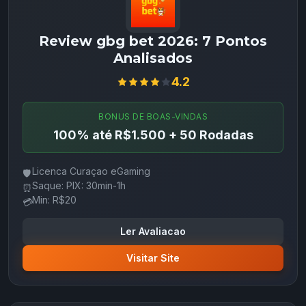
Review gbg bet 2026: 7 Pontos
Analisados
4.2
BONUS DE BOAS-VINDAS
100% até R$1.500 + 50 Rodadas
Licenca Curaçao eGaming
Saque: PIX: 30min-1h
Min: R$20
Ler Avaliacao
Visitar Site