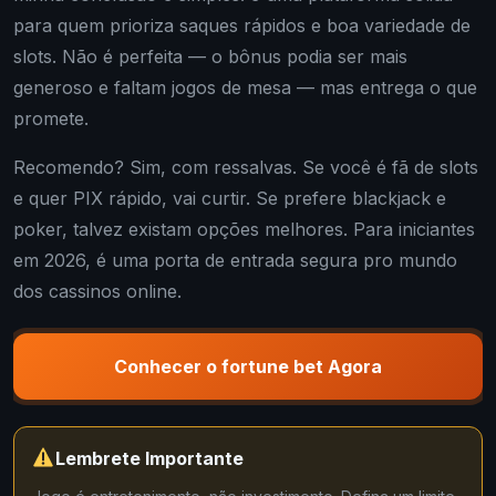
para quem prioriza saques rápidos e boa variedade de
slots. Não é perfeita — o bônus podia ser mais
generoso e faltam jogos de mesa — mas entrega o que
promete.
Recomendo? Sim, com ressalvas. Se você é fã de slots
e quer PIX rápido, vai curtir. Se prefere blackjack e
poker, talvez existam opções melhores. Para iniciantes
em 2026, é uma porta de entrada segura pro mundo
dos cassinos online.
Conhecer o fortune bet Agora
Lembrete Importante