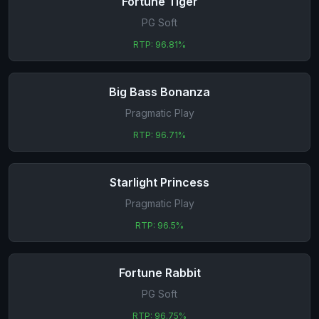
Fortune Tiger
PG Soft
RTP: 96.81%
Big Bass Bonanza
Pragmatic Play
RTP: 96.71%
Starlight Princess
Pragmatic Play
RTP: 96.5%
Fortune Rabbit
PG Soft
RTP: 96.75%