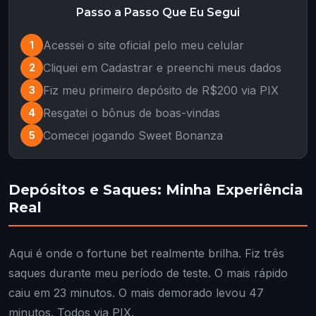
Passo a Passo Que Eu Segui
Acessei o site oficial pelo meu celular
1
Cliquei em Cadastrar e preenchi meus dados
2
Fiz meu primeiro depósito de R$200 via PIX
3
Resgatei o bônus de boas-vindas
4
Comecei jogando Sweet Bonanza
5
Depósitos e Saques: Minha Experiência
Real
Aqui é onde o fortune bet realmente brilha. Fiz três
saques durante meu período de teste. O mais rápido
caiu em 23 minutos. O mais demorado levou 47
minutos. Todos via PIX.