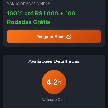
BONUS DE BOAS-VINDAS
100% até R$1.000 + 100
Rodadas Grátis
Resgatar Bonus
Avaliacoes Detalhadas
4.2
/5
Avaliacao Geral