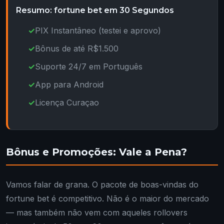
Resumo: fortune bet em 30 Segundos
✓
PIX Instantâneo (testei e aprovo)
✓
Bônus de até R$1.500
✓
Suporte 24/7 em Português
✓
App para Android
✓
Licença Curaçao
Bônus e Promoções: Vale a Pena?
Vamos falar de grana. O pacote de boas-vindas do
fortune bet é competitivo. Não é o maior do mercado
— mas também não vem com aqueles rollovers