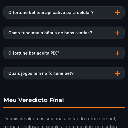
O fortune bet tem aplicativo para celular?
Como funciona o bônus de boas-vindas?
O fortune bet aceita PIX?
Quais jogos têm no fortune bet?
Meu Veredicto Final
Depois de algumas semanas testando o fortune bet,
minha conclusão é simples: é uma plataforma sólida