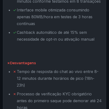
minutos conforme testamos em 8 transações
Interface mobile otimizada consumindo
apenas 80MB/hora em testes de 3 horas
contínuas
Cashback automático de até 15% sem
necessidade de opt-in ou ativação manual
✗
Desvantagens
Tempo de resposta do chat ao vivo entre 8-
12 minutos durante horários de pico (18h-
23h)
Processo de verificação KYC obrigatório
antes do primeiro saque pode demorar até 24
horas