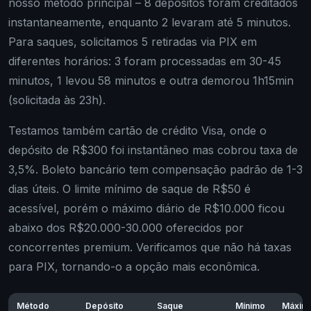
nosso método principal – 8 depósitos foram creditados
instantaneamente, enquanto 2 levaram até 5 minutos.
Para saques, solicitamos 5 retiradas via PIX em
diferentes horários: 3 foram processadas em 30-45
minutos, 1 levou 58 minutos e outra demorou 1h15min
(solicitada às 23h).
Testamos também cartão de crédito Visa, onde o
depósito de R$300 foi instantâneo mas cobrou taxa de
3,5%. Boleto bancário tem compensação padrão de 1-3
dias úteis. O limite mínimo de saque de R$50 é
acessível, porém o máximo diário de R$10.000 ficou
abaixo dos R$20.000-30.000 oferecidos por
concorrentes premium. Verificamos que não há taxas
para PIX, tornando-o a opção mais econômica.
Método
Depósito
Saque
Mínimo
Máxim