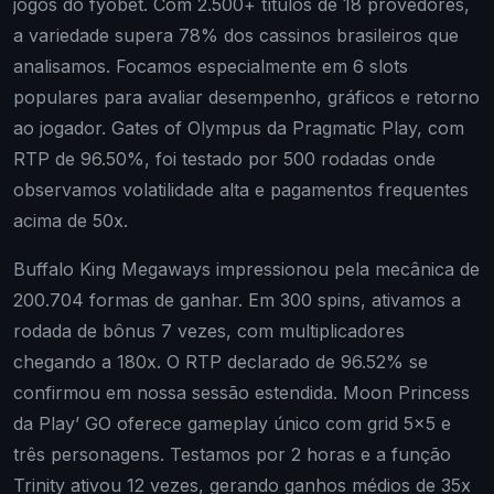
jogos do fyobet. Com 2.500+ títulos de 18 provedores,
a variedade supera 78% dos cassinos brasileiros que
analisamos. Focamos especialmente em 6 slots
populares para avaliar desempenho, gráficos e retorno
ao jogador. Gates of Olympus da Pragmatic Play, com
RTP de 96.50%, foi testado por 500 rodadas onde
observamos volatilidade alta e pagamentos frequentes
acima de 50x.
Buffalo King Megaways impressionou pela mecânica de
200.704 formas de ganhar. Em 300 spins, ativamos a
rodada de bônus 7 vezes, com multiplicadores
chegando a 180x. O RTP declarado de 96.52% se
confirmou em nossa sessão estendida. Moon Princess
da Play’ GO oferece gameplay único com grid 5×5 e
três personagens. Testamos por 2 horas e a função
Trinity ativou 12 vezes, gerando ganhos médios de 35x