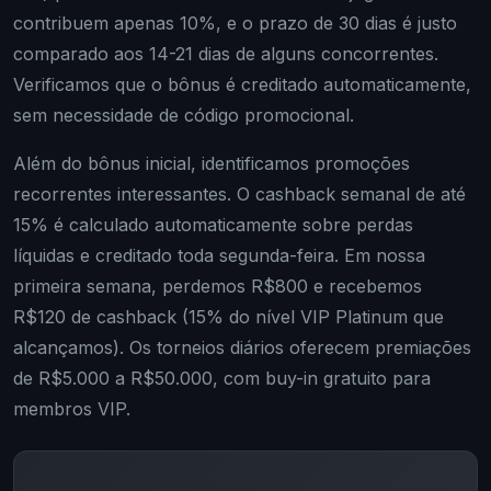
contribuem apenas 10%, e o prazo de 30 dias é justo
comparado aos 14-21 dias de alguns concorrentes.
Verificamos que o bônus é creditado automaticamente,
sem necessidade de código promocional.
Além do bônus inicial, identificamos promoções
recorrentes interessantes. O cashback semanal de até
15% é calculado automaticamente sobre perdas
líquidas e creditado toda segunda-feira. Em nossa
primeira semana, perdemos R$800 e recebemos
R$120 de cashback (15% do nível VIP Platinum que
alcançamos). Os torneios diários oferecem premiações
de R$5.000 a R$50.000, com buy-in gratuito para
membros VIP.