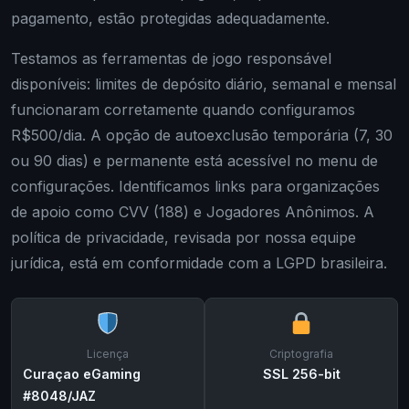
pagamento, estão protegidas adequadamente.
Testamos as ferramentas de jogo responsável
disponíveis: limites de depósito diário, semanal e mensal
funcionaram corretamente quando configuramos
R$500/dia. A opção de autoexclusão temporária (7, 30
ou 90 dias) e permanente está acessível no menu de
configurações. Identificamos links para organizações
de apoio como CVV (188) e Jogadores Anônimos. A
política de privacidade, revisada por nossa equipe
jurídica, está em conformidade com a LGPD brasileira.
Licença
Criptografia
Curaçao eGaming
SSL 256-bit
#8048/JAZ