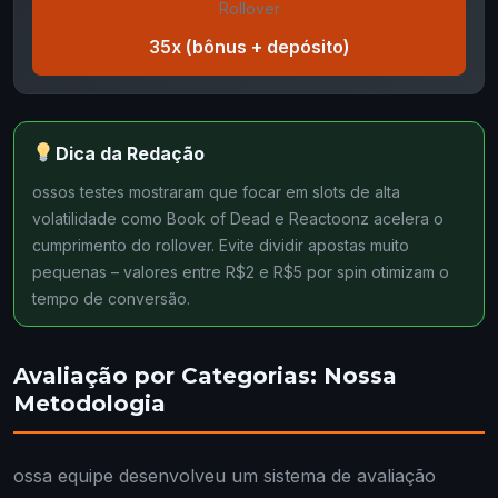
Rollover
35x (bônus + depósito)
Dica da Redação
ossos testes mostraram que focar em slots de alta
volatilidade como Book of Dead e Reactoonz acelera o
cumprimento do rollover. Evite dividir apostas muito
pequenas – valores entre R$2 e R$5 por spin otimizam o
tempo de conversão.
Avaliação por Categorias: Nossa
Metodologia
ossa equipe desenvolveu um sistema de avaliação