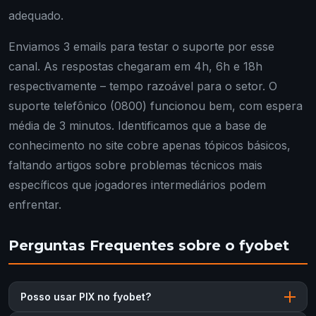
adequado.
Enviamos 3 emails para testar o suporte por esse
canal. As respostas chegaram em 4h, 6h e 18h
respectivamente – tempo razoável para o setor. O
suporte telefônico (0800) funcionou bem, com espera
média de 3 minutos. Identificamos que a base de
conhecimento no site cobre apenas tópicos básicos,
faltando artigos sobre problemas técnicos mais
específicos que jogadores intermediários podem
enfrentar.
Perguntas Frequentes sobre o fyobet
Posso usar PIX no fyobet?