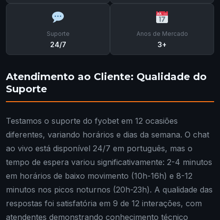
Suporte
Anos de Mercado
24/7
3+
Atendimento ao Cliente: Qualidade do
Suporte
Testamos o suporte do fyobet em 12 ocasiões
diferentes, variando horários e dias da semana. O chat
ao vivo está disponível 24/7 em português, mas o
tempo de espera variou significativamente: 2-4 minutos
em horários de baixo movimento (10h-16h) e 8-12
minutos nos picos noturnos (20h-23h). A qualidade das
respostas foi satisfatória em 9 de 12 interações, com
atendentes demonstrando conhecimento técnico