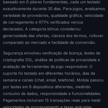
baseado em 6 pilares fundamentais, cada um testado
exaustivamente durante 30 dias. Para jogos, analisamos
variedade de provedores, qualidade gráfica, velocidade
de carregamento e RTPs verificados versus
declarados. A categoria bônus considerou
generosidade das ofertas, clareza dos termos, rollover
comparado ao mercado e facilidade de conversão.
Segurança envolveu verificação de licença, testes de
criptografia SSL, análise de políticas de privacidade e
avaliação de ferramentas de jogo responsável. O
suporte foi testado em diferentes horários, dias da
semana e canais (chat, email, telefone). Mobile passou
por testes em 8 dispositivos diferentes, medindo
consumo de dados, responsividade e funcionalidades.
Pagamentos incluíram 15 transações reais para medir
velocidades de processamento e taxas aplicadas.