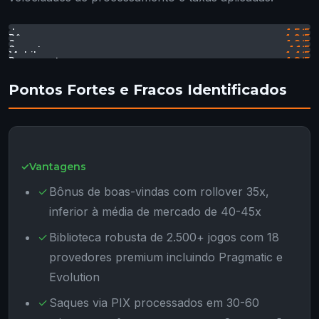
Jogos
4.5/5
Bônus
4.6/5
Segurança
4.2/5
Suporte
4.1/5
Mobile
4.4/5
Pagamentos
4.3/5
Pontos Fortes e Fracos Identificados
✓
Vantagens
Bônus de boas-vindas com rollover 35x,
inferior à média de mercado de 40-45x
Biblioteca robusta de 2.500+ jogos com 18
provedores premium incluindo Pragmatic e
Evolution
Saques via PIX processados em 30-60