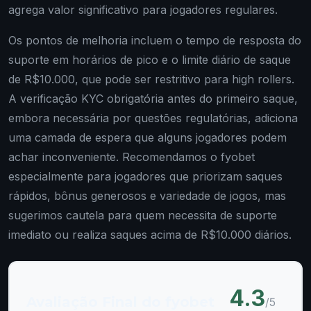
agrega valor significativo para jogadores regulares.
Os pontos de melhoria incluem o tempo de resposta do
suporte em horários de pico e o limite diário de saque
de R$10.000, que pode ser restritivo para high rollers.
A verificação KYC obrigatória antes do primeiro saque,
embora necessária por questões regulatórias, adiciona
uma camada de espera que alguns jogadores podem
achar inconveniente. Recomendamos o fyobet
especialmente para jogadores que priorizam saques
rápidos, bônus generosos e variedade de jogos, mas
sugerimos cautela para quem necessita de suporte
imediato ou realiza saques acima de R$10.000 diários.
4.3
Avaliação Final do fyobet
/5