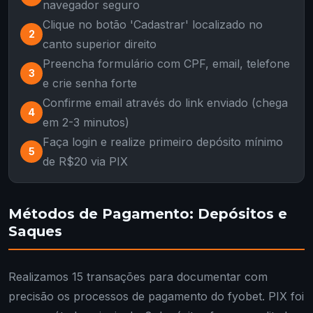
navegador seguro
Clique no botão 'Cadastrar' localizado no
2
canto superior direito
Preencha formulário com CPF, email, telefone
3
e crie senha forte
Confirme email através do link enviado (chega
4
em 2-3 minutos)
Faça login e realize primeiro depósito mínimo
5
de R$20 via PIX
Métodos de Pagamento: Depósitos e
Saques
Realizamos 15 transações para documentar com
precisão os processos de pagamento do fyobet. PIX foi