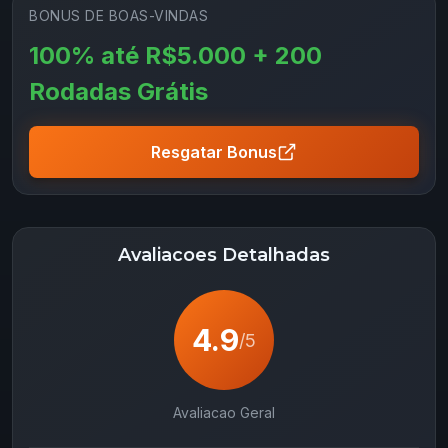
BONUS DE BOAS-VINDAS
100% até R$5.000 + 200
Rodadas Grátis
Resgatar Bonus
Avaliacoes Detalhadas
4.9
/5
Avaliacao Geral