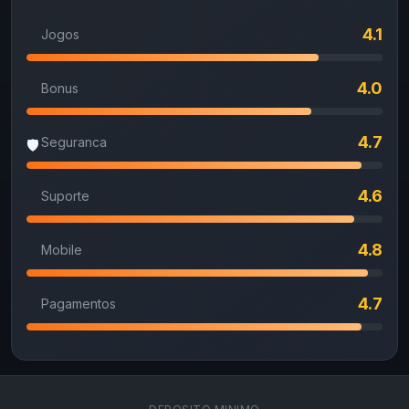
4.1
Jogos
4.0
Bonus
4.7
Seguranca
4.6
Suporte
4.8
Mobile
4.7
Pagamentos