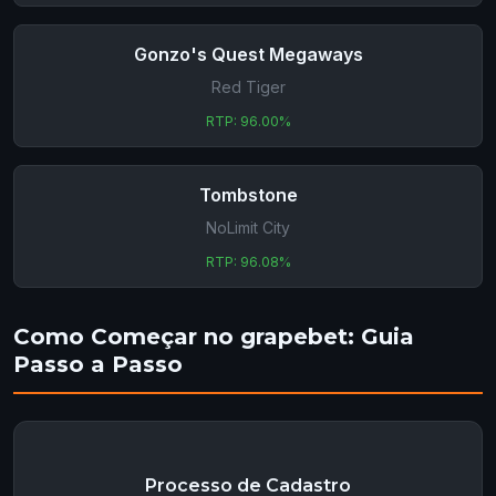
Gonzo's Quest Megaways
Red Tiger
RTP: 96.00%
Tombstone
NoLimit City
RTP: 96.08%
Como Começar no grapebet: Guia
Passo a Passo
Processo de Cadastro