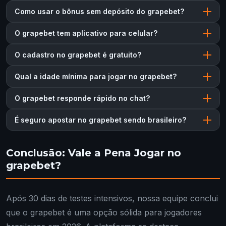
Como usar o bônus sem depósito do grapebet?
O grapebet tem aplicativo para celular?
O cadastro no grapebet é gratuito?
Qual a idade mínima para jogar no grapebet?
O grapebet responde rápido no chat?
É seguro apostar no grapebet sendo brasileiro?
Conclusão: Vale a Pena Jogar no
grapebet?
Após 30 dias de testes intensivos, nossa equipe conclui
que o grapebet é uma opção sólida para jogadores