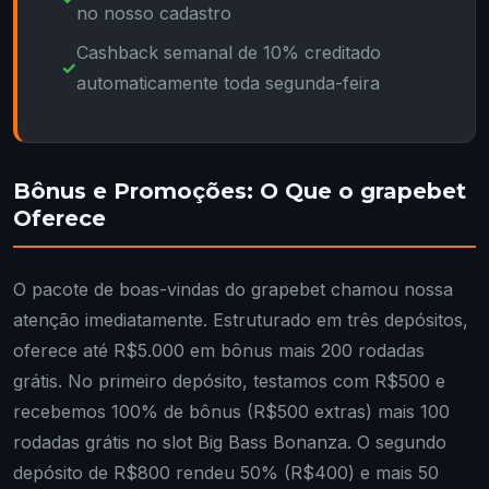
no nosso cadastro
Cashback semanal de 10% creditado
✓
automaticamente toda segunda-feira
Bônus e Promoções: O Que o grapebet
Oferece
O pacote de boas-vindas do grapebet chamou nossa
atenção imediatamente. Estruturado em três depósitos,
oferece até R$5.000 em bônus mais 200 rodadas
grátis. No primeiro depósito, testamos com R$500 e
recebemos 100% de bônus (R$500 extras) mais 100
rodadas grátis no slot Big Bass Bonanza. O segundo
depósito de R$800 rendeu 50% (R$400) e mais 50