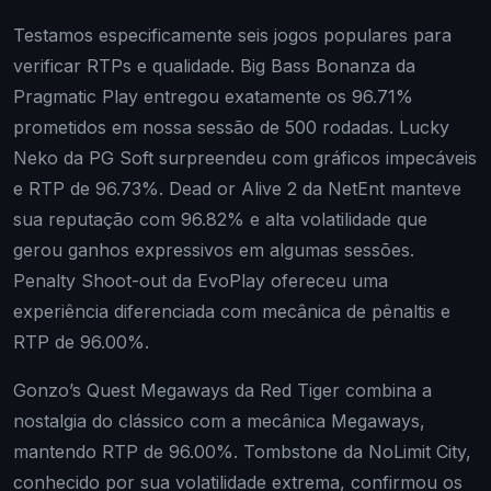
Testamos especificamente seis jogos populares para
verificar RTPs e qualidade. Big Bass Bonanza da
Pragmatic Play entregou exatamente os 96.71%
prometidos em nossa sessão de 500 rodadas. Lucky
Neko da PG Soft surpreendeu com gráficos impecáveis
e RTP de 96.73%. Dead or Alive 2 da NetEnt manteve
sua reputação com 96.82% e alta volatilidade que
gerou ganhos expressivos em algumas sessões.
Penalty Shoot-out da EvoPlay ofereceu uma
experiência diferenciada com mecânica de pênaltis e
RTP de 96.00%.
Gonzo’s Quest Megaways da Red Tiger combina a
nostalgia do clássico com a mecânica Megaways,
mantendo RTP de 96.00%. Tombstone da NoLimit City,
conhecido por sua volatilidade extrema, confirmou os