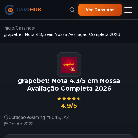
Pular para o conteudo
HOT
Ver Cassinos
Inicio
/
Cassinos
/
grapebet: Nota 4.3/5 em Nossa Avaliação Completa 2026
grapebet: Nota 4.3/5 em Nossa
Avaliação Completa 2026
4.9/5
Curaçao eGaming #8048/JAZ
Desde 2023