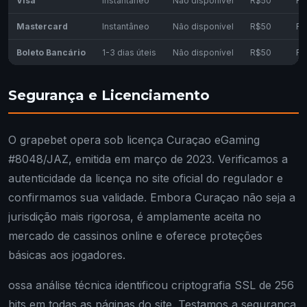
Visa
Instantâneo
Não disponível
R$50
R$
Mastercard
Instantâneo
Não disponível
R$50
R$
Boleto Bancário
1-3 dias úteis
Não disponível
R$50
R$
Segurança e Licenciamento
O grapebet opera sob licença Curaçao eGaming
#8048/JAZ, emitida em março de 2023. Verificamos a
autenticidade da licença no site oficial do regulador e
confirmamos sua validade. Embora Curaçao não seja a
jurisdição mais rigorosa, é amplamente aceita no
mercado de cassinos online e oferece proteções
básicas aos jogadores.
ossa análise técnica identificou criptografia SSL de 256
bits em todas as páginas do site. Testamos a segurança