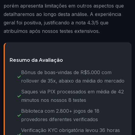
porém apresenta limitações em outros aspectos que
detalharemos ao longo desta análise. A experiência
geral foi positiva, justificando a nota 4.3/5 que
atribuímos após nossos testes extensivos.
Resumo da Avaliação
Bônus de boas-vindas de R$5.000 com
✓
rollover de 35x, abaixo da média do mercado
Saques via PIX processados em média de 42
✓
minutos nos nossos 8 testes
Biblioteca com 2.800+ jogos de 18
✓
provedores diferentes verificados
Verificação KYC obrigatória levou 36 horas
✓