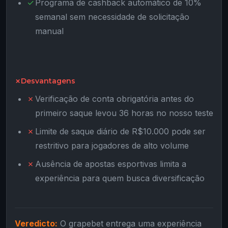
Programa de cashback automático de 10%
semanal sem necessidade de solicitação
manual
✗
Desvantagens
Verificação de conta obrigatória antes do
primeiro saque levou 36 horas no nosso teste
Limite de saque diário de R$10.000 pode ser
restritivo para jogadores de alto volume
Ausência de apostas esportivas limita a
experiência para quem busca diversificação
Veredicto:
O grapebet entrega uma experiência