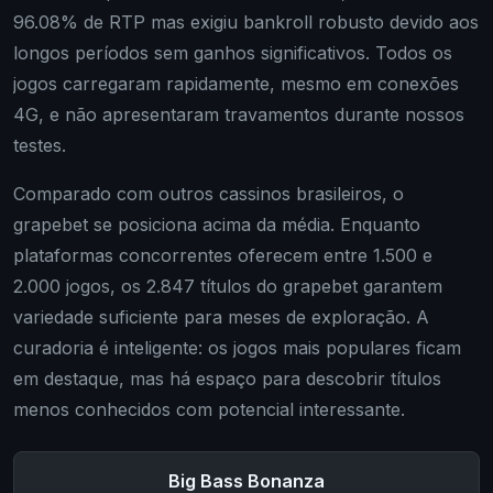
96.08% de RTP mas exigiu bankroll robusto devido aos
longos períodos sem ganhos significativos. Todos os
jogos carregaram rapidamente, mesmo em conexões
4G, e não apresentaram travamentos durante nossos
testes.
Comparado com outros cassinos brasileiros, o
grapebet se posiciona acima da média. Enquanto
plataformas concorrentes oferecem entre 1.500 e
2.000 jogos, os 2.847 títulos do grapebet garantem
variedade suficiente para meses de exploração. A
curadoria é inteligente: os jogos mais populares ficam
em destaque, mas há espaço para descobrir títulos
menos conhecidos com potencial interessante.
Big Bass Bonanza