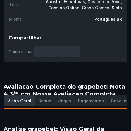
Apostas Esportivas, Cassino ao Vivo,
Tipo
Cassino Online, Crash Games, Slots
Idioma
Portugues BR
Compartilhar
Compartilhar:
Avaliacao Completa do grapebet: Nota
4.3/5 em Nossa Avaliação Completa
2026
Visao Geral
Bonus
Jogos
Pagamentos
Conclusa
Análise grapebet: Visão Geral da