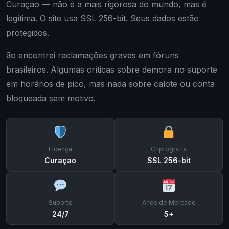
Curaçao — não é a mais rigorosa do mundo, mas é
legítima. O site usa SSL 256-bit. Seus dados estão
protegidos.
ão encontrei reclamações graves em fóruns
brasileiros. Algumas críticas sobre demora no suporte
em horários de pico, mas nada sobre calote ou conta
bloqueada sem motivo.
Licença
Criptografia
Curaçao
SSL 256-bit
Suporte
Anos de Mercado
24/7
5+