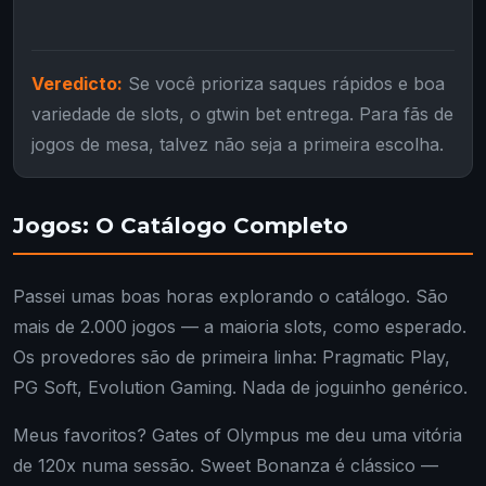
Veredicto:
Se você prioriza saques rápidos e boa
variedade de slots, o gtwin bet entrega. Para fãs de
jogos de mesa, talvez não seja a primeira escolha.
Jogos: O Catálogo Completo
Passei umas boas horas explorando o catálogo. São
mais de 2.000 jogos — a maioria slots, como esperado.
Os provedores são de primeira linha: Pragmatic Play,
PG Soft, Evolution Gaming. Nada de joguinho genérico.
Meus favoritos? Gates of Olympus me deu uma vitória
de 120x numa sessão. Sweet Bonanza é clássico —