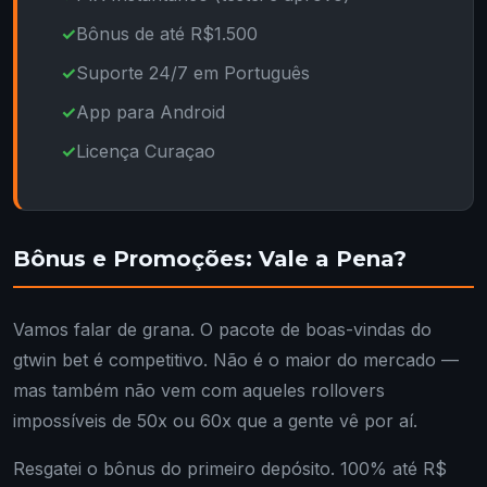
✓
Bônus de até R$1.500
✓
Suporte 24/7 em Português
✓
App para Android
✓
Licença Curaçao
Bônus e Promoções: Vale a Pena?
Vamos falar de grana. O pacote de boas-vindas do
gtwin bet é competitivo. Não é o maior do mercado —
mas também não vem com aqueles rollovers
impossíveis de 50x ou 60x que a gente vê por aí.
Resgatei o bônus do primeiro depósito. 100% até R$