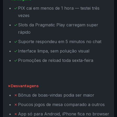
PIX cai em menos de 1 hora — testei três
vezes
Slots da Pragmatic Play carregam super
rápido
Suporte respondeu em 5 minutos no chat
Interface limpa, sem poluição visual
Promoções de reload toda sexta-feira
✗
Desvantagens
Bônus de boas-vindas podia ser maior
Poucos jogos de mesa comparado a outros
App só para Android, iPhone fica no browser