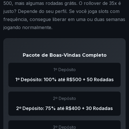
500, mais algumas rodadas grátis. O rollover de 35x é
justo? Depende do seu perfil. Se você joga slots com
frequência, consegue liberar em uma ou duas semanas
jogando normalmente.
Pacote de Boas-Vindas Completo
1º Depósito
1º Depósito: 100% até R$500 + 50 Rodadas
2º Depósito
2º Depósito: 75% até R$400 + 30 Rodadas
3º Depósito