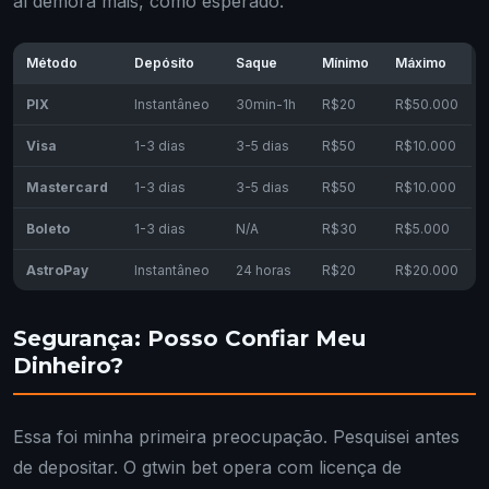
aí demora mais, como esperado.
Método
Depósito
Saque
Mínimo
Máximo
PIX
Instantâneo
30min-1h
R$20
R$50.000
Visa
1-3 dias
3-5 dias
R$50
R$10.000
Mastercard
1-3 dias
3-5 dias
R$50
R$10.000
Boleto
1-3 dias
N/A
R$30
R$5.000
AstroPay
Instantâneo
24 horas
R$20
R$20.000
Segurança: Posso Confiar Meu
Dinheiro?
Essa foi minha primeira preocupação. Pesquisei antes
de depositar. O gtwin bet opera com licença de