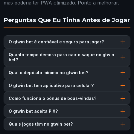
mas poderia ter PWA otimizado. Ponto a melhorar.
Perguntas Que Eu Tinha Antes de Jogar
O gtwin bet é confiável e seguro para jogar?
Quanto tempo demora para cair o saque no gtwin
bet?
Qual o depósito mínimo no gtwin bet?
O gtwin bet tem aplicativo para celular?
Como funciona o bônus de boas-vindas?
O gtwin bet aceita PIX?
Quais jogos têm no gtwin bet?