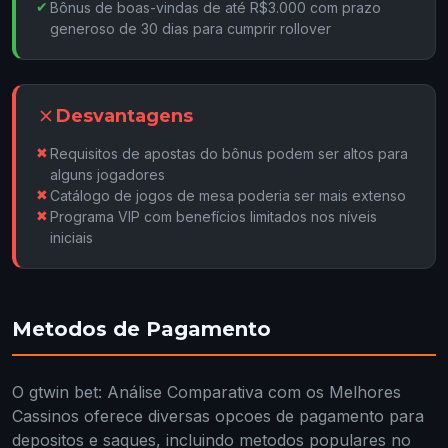
Bônus de boas-vindas de até R$3.000 com prazo
generoso de 30 dias para cumprir rollover
Desvantagens
Requisitos de apostas do bônus podem ser altos para
alguns jogadores
Catálogo de jogos de mesa poderia ser mais extenso
Programa VIP com benefícios limitados nos níveis
iniciais
Metodos de Pagamento
O gtwin bet: Análise Comparativa com os Melhores
Cassinos oferece diversas opcoes de pagamento para
depositos e saques, incluindo metodos populares no