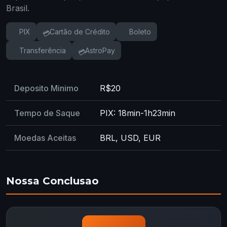
Brasil.
PIX
Cartão de Crédito
Boleto
Transferência
AstroPay
Deposito Minimo
R$20
Tempo de Saque
PIX: 18min-1h23min
Moedas Aceitas
BRL, USD, EUR
Nossa Conclusao