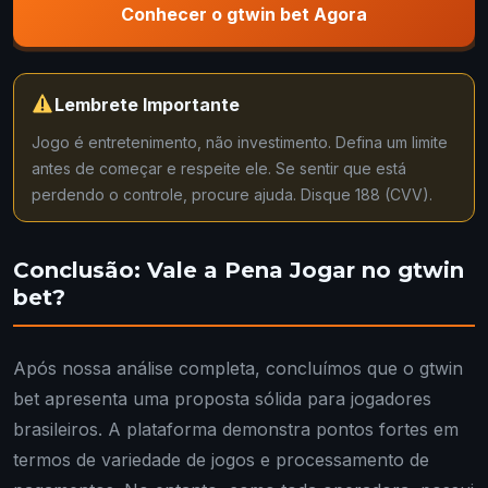
Conhecer o gtwin bet Agora
Lembrete Importante
Jogo é entretenimento, não investimento. Defina um limite
antes de começar e respeite ele. Se sentir que está
perdendo o controle, procure ajuda. Disque 188 (CVV).
Conclusão: Vale a Pena Jogar no gtwin
bet?
Após nossa análise completa, concluímos que o gtwin
bet apresenta uma proposta sólida para jogadores
brasileiros. A plataforma demonstra pontos fortes em
termos de variedade de jogos e processamento de