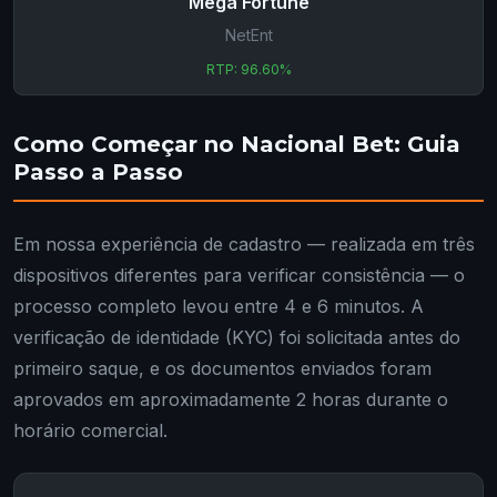
Mega Fortune
NetEnt
RTP: 96.60%
Como Começar no Nacional Bet: Guia
Passo a Passo
Em nossa experiência de cadastro — realizada em três
dispositivos diferentes para verificar consistência — o
processo completo levou entre 4 e 6 minutos. A
verificação de identidade (KYC) foi solicitada antes do
primeiro saque, e os documentos enviados foram
aprovados em aproximadamente 2 horas durante o
horário comercial.