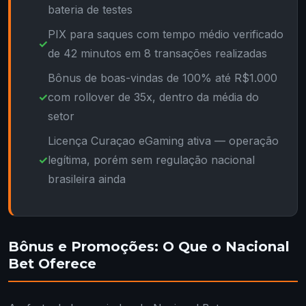
bateria de testes
PIX para saques com tempo médio verificado
✓
de 42 minutos em 8 transações realizadas
Bônus de boas-vindas de 100% até R$1.000
✓
com rollover de 35x, dentro da média do
setor
Licença Curaçao eGaming ativa — operação
✓
legítima, porém sem regulação nacional
brasileira ainda
Bônus e Promoções: O Que o Nacional
Bet Oferece