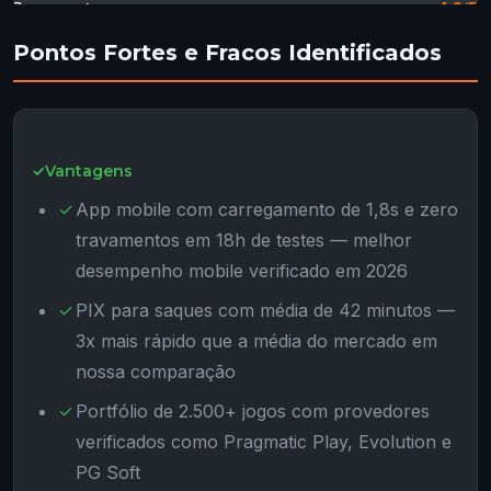
Pagamentos
4.3/5
Pontos Fortes e Fracos Identificados
✓
Vantagens
App mobile com carregamento de 1,8s e zero
travamentos em 18h de testes — melhor
desempenho mobile verificado em 2026
PIX para saques com média de 42 minutos —
3x mais rápido que a média do mercado em
nossa comparação
Portfólio de 2.500+ jogos com provedores
verificados como Pragmatic Play, Evolution e
PG Soft