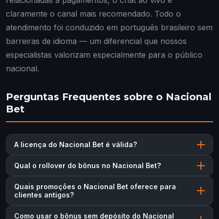
relacionadas a pagamentos, o chat ao vivo é
claramente o canal mais recomendado. Todo o
atendimento foi conduzido em português brasileiro sem
barreiras de idioma — um diferencial que nossos
especialistas valorizam especialmente para o público
nacional.
Perguntas Frequentes sobre o Nacional
Bet
A licença do Nacional Bet é válida?
Qual o rollover do bônus no Nacional Bet?
Quais promoções o Nacional Bet oferece para
clientes antigos?
Como usar o bônus sem depósito do Nacional