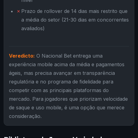
nível
Prazo de rollover de 14 dias mais restrito que
a média do setor (21-30 dias em concorrentes
avaliados)
Veredicto:
O Nacional Bet entrega uma
experiência mobile acima da média e pagamentos
ágeis, mas precisa avançar em transparência
regulatória e no programa de fidelidade para
competir com as principais plataformas do
mercado. Para jogadores que priorizam velocidade
de saque e uso mobile, é uma opção que merece
consideração.