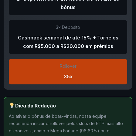
bônus
3º Depósito
Cashback semanal de até 15% + Torneios
com R$5.000 a R$20.000 em prêmios
Rollover
35x
Dica da Redação
Ao ativar o bônus de boas-vindas, nossa equipe
recomenda iniciar o rollover pelos slots de RTP mais alto
disponíveis, como o Mega Fortune (96,60%) ou o