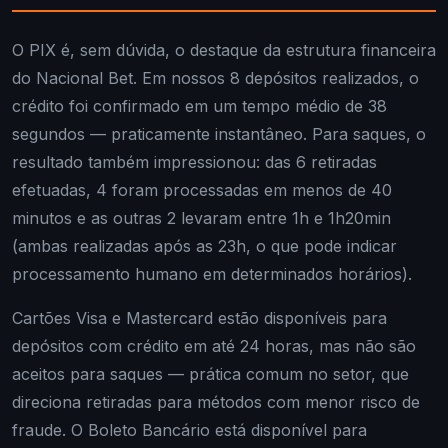
O PIX é, sem dúvida, o destaque da estrutura financeira
do Nacional Bet. Em nossos 8 depósitos realizados, o
crédito foi confirmado em um tempo médio de 38
segundos — praticamente instantâneo. Para saques, o
resultado também impressionou: das 6 retiradas
efetuadas, 4 foram processadas em menos de 40
minutos e as outras 2 levaram entre 1h e 1h20min
(ambas realizadas após as 23h, o que pode indicar
processamento humano em determinados horários).
Cartões Visa e Mastercard estão disponíveis para
depósitos com crédito em até 24 horas, mas não são
aceitos para saques — prática comum no setor, que
direciona retiradas para métodos com menor risco de
fraude. O Boleto Bancário está disponível para