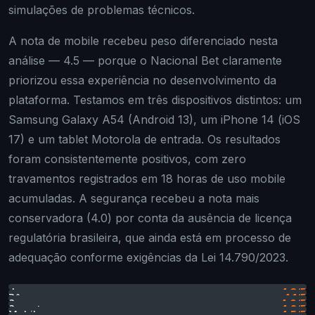
simulações de problemas técnicos.
A nota de mobile recebeu peso diferenciado nesta
análise — 4.5 — porque o Nacional Bet claramente
priorizou essa experiência no desenvolvimento da
plataforma. Testamos em três dispositivos distintos: um
Samsung Galaxy A54 (Android 13), um iPhone 14 (iOS
17) e um tablet Motorola de entrada. Os resultados
foram consistentemente positivos, com zero
travamentos registrados em 18 horas de uso mobile
acumuladas. A segurança recebeu a nota mais
conservadora (4.0) por conta da ausência de licença
regulatória brasileira, que ainda está em processo de
adequação conforme exigências da Lei 14.790/2023.
Jogos
4.3/5
Bônus
4.1/5
Segurança
4.0/5
Suporte
4.2/5
Mobile
4.5/5