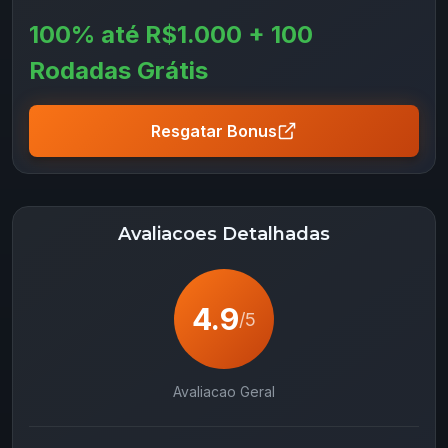
100% até R$1.000 + 100
Rodadas Grátis
Resgatar Bonus
Avaliacoes Detalhadas
4.9
/5
Avaliacao Geral