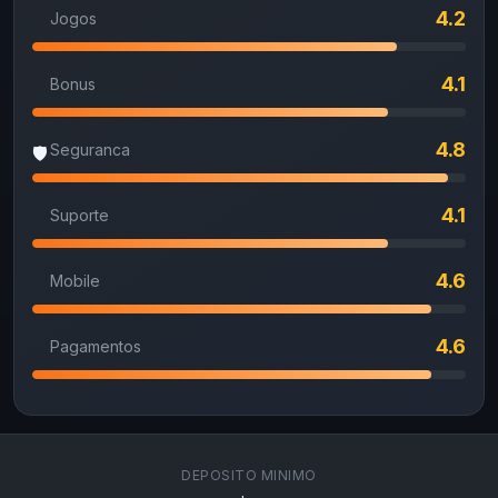
4.2
Jogos
4.1
Bonus
4.8
Seguranca
4.1
Suporte
4.6
Mobile
4.6
Pagamentos
DEPOSITO MINIMO