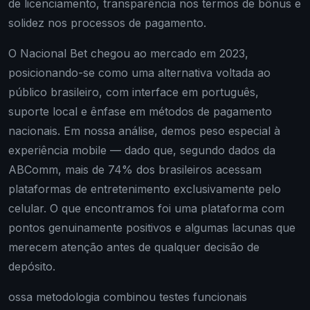
de licenciamento, transparência nos termos de bônus e
solidez nos processos de pagamento.
O Nacional Bet chegou ao mercado em 2023,
posicionando-se como uma alternativa voltada ao
público brasileiro, com interface em português,
suporte local e ênfase em métodos de pagamento
nacionais. Em nossa análise, demos peso especial à
experiência mobile — dado que, segundo dados da
ABComm, mais de 74% dos brasileiros acessam
plataformas de entretenimento exclusivamente pelo
celular. O que encontramos foi uma plataforma com
pontos genuinamente positivos e algumas lacunas que
merecem atenção antes de qualquer decisão de
depósito.
ossa metodologia combinou testes funcionais