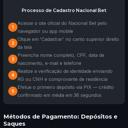
Processo de Cadastro Nacional Bet
Acesse o site oficial do Nacional Bet pelo
1
navegador ou app mobile
Clique em 'Cadastrar' no canto superior direito
2
da tela
Preencha nome completo, CPF, data de
3
nascimento, e-mail e telefone
Realize a verificação de identidade enviando
4
RG ou CNH e comprovante de residência
Efetue o primeiro depósito via PIX — crédito
5
confirmado em média em 38 segundos
Métodos de Pagamento: Depósitos e
Saques