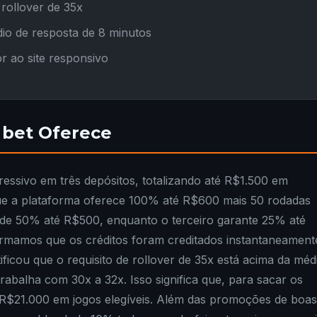
rollover de 35x
o de resposta de 8 minutos
 ao site responsivo
 bet Oferece
essivo em três depósitos, totalizando até R$1.500 em
 que a plataforma oferece 100% até R$600 mais 50 rodadas
nde 50% até R$500, enquanto o terceiro garante 25% até
rmamos que os créditos foram creditados instantaneament
ificou que o requisito de rollover de 35x está acima da méd
rabalha com 30x a 32x. Isso significa que, para sacar os
 R$21.000 em jogos elegíveis. Além das promoções de boas