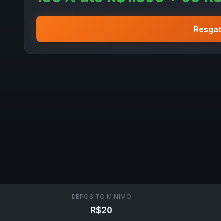
Resgat
DEPOSITO MINIMO
R$20