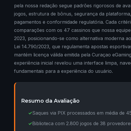
pela nossa redação segue padrões rigorosos de avali
jogos, estrutura de bônus, segurança da plataforma,
pagamentos e conformidade regulatória. Cada critér
comparações com os 47 cassinos que nossa equipe j
2023, posicionando-se como alternativa moderna aos 
Lei 14.790/2023, que regulamenta apostas esportivas
mantém licença válida emitida pela Curaçao eGaming
experiência inicial revelou uma interface limpa, nav
fundamentais para a experiência do usuário.
Resumo da Avaliação
✓
Saques via PIX processados em média de 45
✓
Biblioteca com 2.800 jogos de 38 provedores