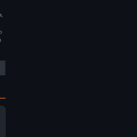
a,
o
O
5/5
2/5
4/5
1/5
4/5
6/5