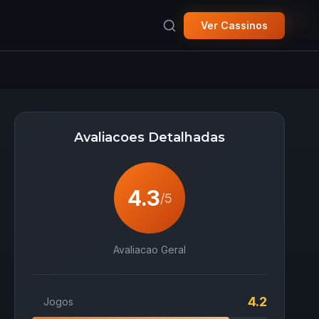
HOT
Ver Cassinos
Avaliacoes Detalhadas
4.3
/5
Avaliacao Geral
4.2
Jogos