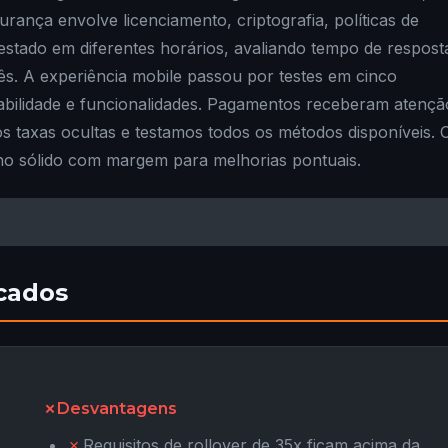
ança envolve licenciamento, criptografia, políticas de
testado em diferentes horários, avaliando tempo de respost
ês. A experiência mobile passou por testes em cinco
stabilidade e funcionalidades. Pagamentos receberam atençã
s taxas ocultas e testamos todos os métodos disponíveis. 
nho sólido com margem para melhorias pontuais.
4.
4.
4.
4.
4.
4.
icados
✗
Desvantagens
Requisitos de rollover de 35x ficam acima da