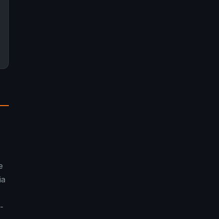
e
ia
-