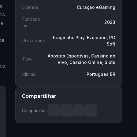
de
Licenca
Curaçao eGaming
dos
Fundado
2023
 e
em
Pragmatic Play, Evolution, PG
da
Provedores
Soft
Apostas Esportivas, Cassino ao
Tipo
Vivo, Cassino Online, Slots
tos
Idioma
Portugues BR
Compartilhar
Compartilhar: