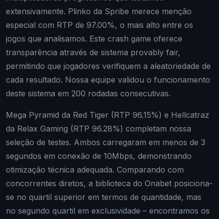
extensivamente. Plinko da Spribe merece menção
especial com RTP de 97.00%, o mais alto entre os
jogos que analisamos. Este crash game oferece
transparência através de sistema provably fair,
permitindo que jogadores verifiquem a aleatoriedade de
cada resultado. Nossa equipe validou o funcionamento
deste sistema em 200 rodadas consecutivas.
Mega Pyramid da Red Tiger (RTP 96.15%) e Hellcatraz
da Relax Gaming (RTP 96.28%) completam nossa
seleção de testes. Ambos carregaram em menos de 3
segundos em conexão de 10Mbps, demonstrando
otimização técnica adequada. Comparando com
concorrentes diretos, a biblioteca do Onabet posiciona-
se no quartil superior em termos de quantidade, mas
no segundo quartil em exclusividade – encontramos os