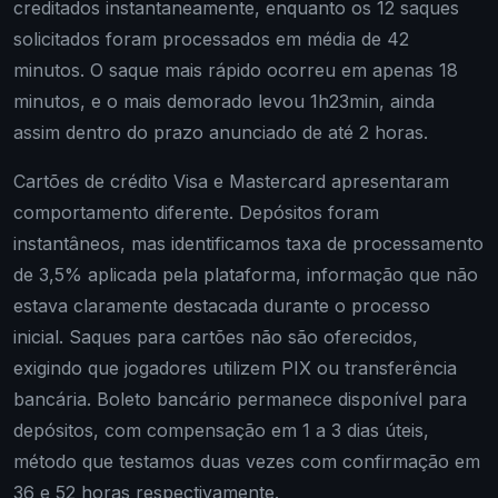
creditados instantaneamente, enquanto os 12 saques
solicitados foram processados em média de 42
minutos. O saque mais rápido ocorreu em apenas 18
minutos, e o mais demorado levou 1h23min, ainda
assim dentro do prazo anunciado de até 2 horas.
Cartões de crédito Visa e Mastercard apresentaram
comportamento diferente. Depósitos foram
instantâneos, mas identificamos taxa de processamento
de 3,5% aplicada pela plataforma, informação que não
estava claramente destacada durante o processo
inicial. Saques para cartões não são oferecidos,
exigindo que jogadores utilizem PIX ou transferência
bancária. Boleto bancário permanece disponível para
depósitos, com compensação em 1 a 3 dias úteis,
método que testamos duas vezes com confirmação em
36 e 52 horas respectivamente.