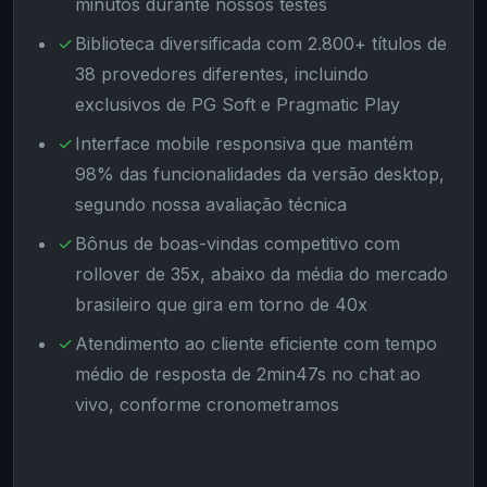
minutos durante nossos testes
Biblioteca diversificada com 2.800+ títulos de
38 provedores diferentes, incluindo
exclusivos de PG Soft e Pragmatic Play
Interface mobile responsiva que mantém
98% das funcionalidades da versão desktop,
segundo nossa avaliação técnica
Bônus de boas-vindas competitivo com
rollover de 35x, abaixo da média do mercado
brasileiro que gira em torno de 40x
Atendimento ao cliente eficiente com tempo
médio de resposta de 2min47s no chat ao
vivo, conforme cronometramos