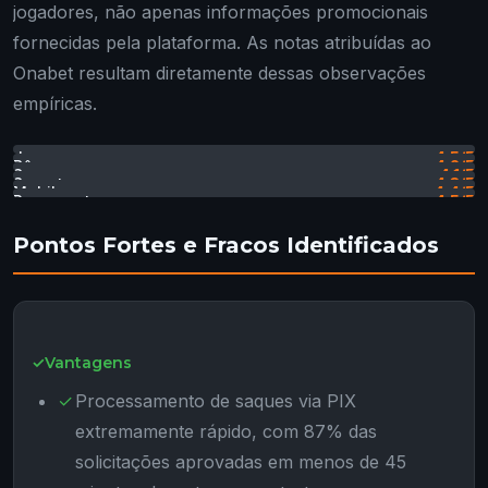
jogadores, não apenas informações promocionais
fornecidas pela plataforma. As notas atribuídas ao
Onabet resultam diretamente dessas observações
empíricas.
Jogos
4.5/5
Bônus
4.2/5
Segurança
4.1/5
Suporte
4.3/5
Mobile
4.4/5
Pagamentos
4.5/5
Pontos Fortes e Fracos Identificados
✓
Vantagens
Processamento de saques via PIX
extremamente rápido, com 87% das
solicitações aprovadas em menos de 45