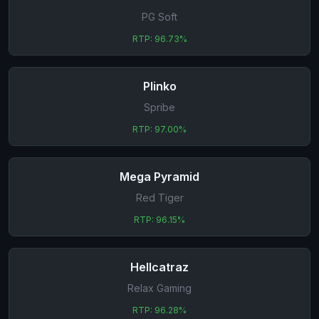
PG Soft
RTP: 96.73%
Plinko
Spribe
RTP: 97.00%
Mega Pyramid
Red Tiger
RTP: 96.15%
Hellcatraz
Relax Gaming
RTP: 96.28%