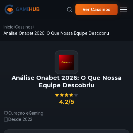
Pular para o conteudo
HOT
Ver Cassinos
Inicio
/
Cassinos
/
Análise Onabet 2026: O Que Nossa Equipe Descobriu
Análise Onabet 2026: O Que Nossa
Equipe Descobriu
4.2/5
Curaçao eGaming
Desde 2022