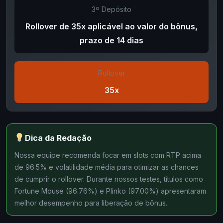
3º Depósito
Rollover de 35x aplicável ao valor do bônus,
prazo de 14 dias
Rollover
35x
Dica da Redação
Nossa equipe recomenda focar em slots com RTP acima
de 96.5% e volatilidade média para otimizar as chances
de cumprir o rollover. Durante nossos testes, títulos como
Fortune Mouse (96.76%) e Plinko (97.00%) apresentaram
melhor desempenho para liberação de bônus.