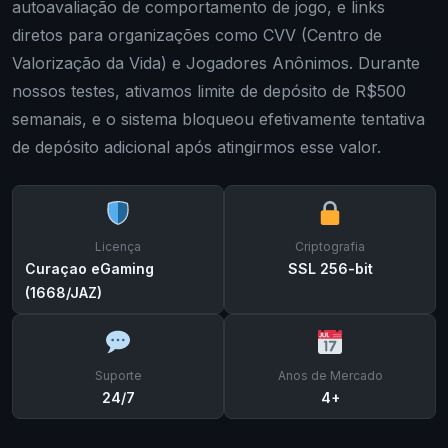
autoavaliação de comportamento de jogo, e links
diretos para organizações como CVV (Centro de
Valorização da Vida) e Jogadores Anônimos. Durante
nossos testes, ativamos limite de depósito de R$500
semanais, e o sistema bloqueou efetivamente tentativa
de depósito adicional após atingirmos esse valor.
Licença
Criptografia
Curaçao eGaming
SSL 256-bit
(1668/JAZ)
Suporte
Anos de Mercado
24/7
4+