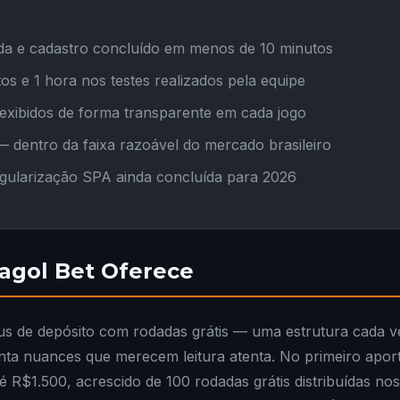
da e cadastro concluído em menos de 10 minutos
s e 1 hora nos testes realizados pela equipe
 exibidos de forma transparente em cada jogo
 dentro da faixa razoável do mercado brasileiro
gularização SPA ainda concluída para 2026
agol Bet Oferece
s de depósito com rodadas grátis — uma estrutura cada v
ta nuances que merecem leitura atenta. No primeiro apor
é R$1.500, acrescido de 100 rodadas grátis distribuídas nos