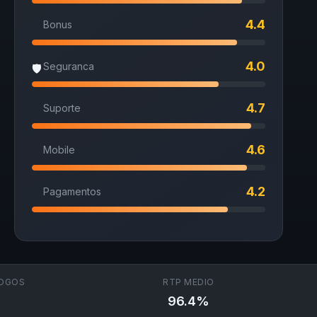
4.4
Bonus
4.0
Seguranca
4.7
Suporte
4.6
Mobile
4.2
Pagamentos
JOGOS
RTP MEDIO
96.4%