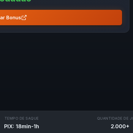
ar Bonus
TEMPO DE SAQUE
QUANTIDADE DE 
PIX: 18min-1h
2.000+