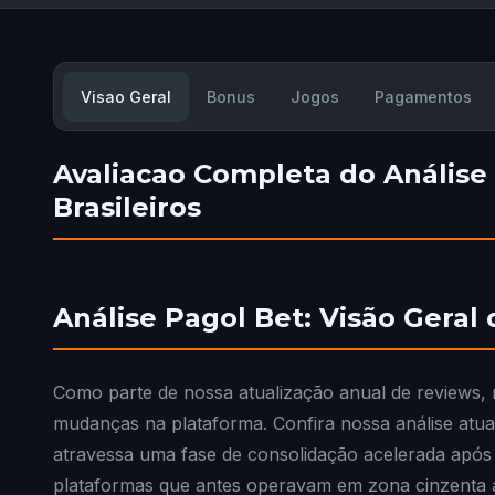
Visao Geral
Bonus
Jogos
Pagamentos
Avaliacao Completa do Análise
Brasileiros
Análise Pagol Bet: Visão Geral
Como parte de nossa atualização anual de reviews, n
mudanças na plataforma. Confira nossa análise atual
atravessa uma fase de consolidação acelerada após 
plataformas que antes operavam em zona cinzenta a