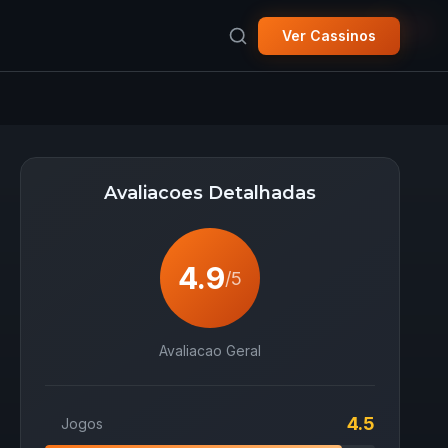
HOT
Ver Cassinos
Avaliacoes Detalhadas
4.9
/5
Avaliacao Geral
4.5
Jogos