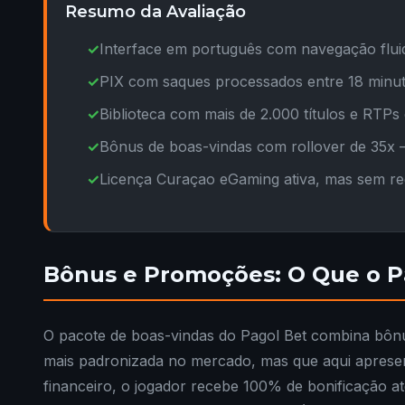
Resumo da Avaliação
✓
Interface em português com navegação flui
✓
PIX com saques processados entre 18 minuto
✓
Biblioteca com mais de 2.000 títulos e RTPs
✓
Bônus de boas-vindas com rollover de 35x —
✓
Licença Curaçao eGaming ativa, mas sem re
Bônus e Promoções: O Que o P
O pacote de boas-vindas do Pagol Bet combina bônu
mais padronizada no mercado, mas que aqui apresen
financeiro, o jogador recebe 100% de bonificação at