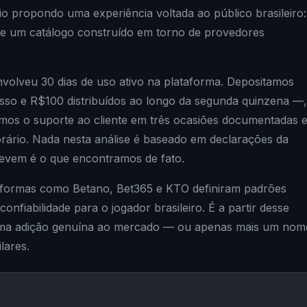
io propondo uma experiência voltada ao público brasileiro:
 e um catálogo construído em torno de provedores
nvolveu 30 dias de uso ativo na plataforma. Depositamos
sso e R$100 distribuídos ao longo da segunda quinzena —,
amos o suporte ao cliente em três ocasiões documentadas 
rário. Nada nesta análise é baseado em declarações da
revem é o que encontramos de fato.
aformas como Betano, Bet365 e KTO definiram padrões
nfiabilidade para o jogador brasileiro. É a partir desse
 uma adição genuína ao mercado — ou apenas mais um nom
lares.