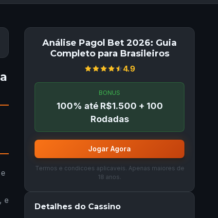
Análise Pagol Bet 2026: Guia
Completo para Brasileiros
4.9
ra
BONUS
100% até R$1.500 + 100
Rodadas
Jogar Agora
Termos e condicoes aplicaveis. Apenas maiores de
 e
18 anos.
, e
Detalhes do Cassino