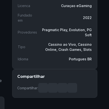
Licenca
Curaçao eGaming
Fundado
2022
em
Pragmatic Play, Evolution, PG
Provedores
Soft
e
Cassino ao Vivo, Cassino
Tipo
Online, Crash Games, Slots
Idioma
Portugues BR
Compartilhar
e
Compartilhar: