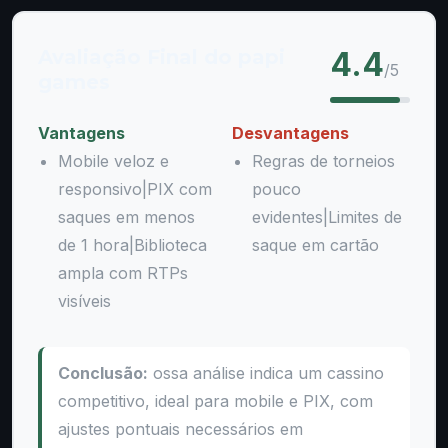
Avaliação Final do papi
4.4
/5
games
Vantagens
Desvantagens
Mobile veloz e
Regras de torneios
responsivo|PIX com
pouco
saques em menos
evidentes|Limites de
de 1 hora|Biblioteca
saque em cartão
ampla com RTPs
visíveis
Conclusão:
ossa análise indica um cassino
competitivo, ideal para mobile e PIX, com
ajustes pontuais necessários em