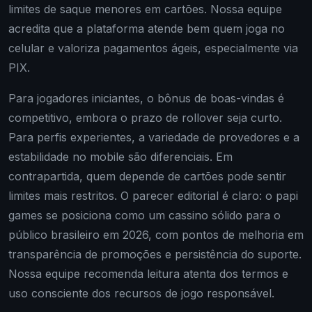
limites de saque menores em cartões. Nossa equipe
acredita que a plataforma atende bem quem joga no
celular e valoriza pagamentos ágeis, especialmente via
PIX.
Para jogadores iniciantes, o bônus de boas-vindas é
competitivo, embora o prazo de rollover seja curto.
Para perfis experientes, a variedade de provedores e a
estabilidade no mobile são diferenciais. Em
contrapartida, quem depende de cartões pode sentir
limites mais restritos. O parecer editorial é claro: o papi
games se posiciona como um cassino sólido para o
público brasileiro em 2026, com pontos de melhoria em
transparência de promoções e persistência do suporte.
Nossa equipe recomenda leitura atenta dos termos e
uso consciente dos recursos de jogo responsável.