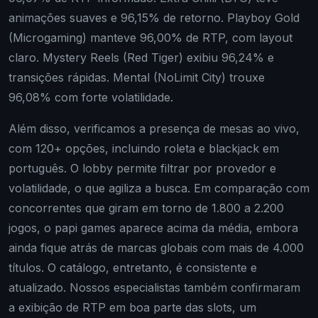
animações suaves e 96,15% de retorno. Playboy Gold
(Microgaming) manteve 96,00% de RTP, com layout
claro. Mystery Reels (Red Tiger) exibiu 96,24% e
transições rápidas. Mental (NoLimit City) trouxe
96,08% com forte volatilidade.
Além disso, verificamos a presença de mesas ao vivo,
com 120+ opções, incluindo roleta e blackjack em
português. O lobby permite filtrar por provedor e
volatilidade, o que agiliza a busca. Em comparação com
concorrentes que giram em torno de 1.800 a 2.200
jogos, o papi games aparece acima da média, embora
ainda fique atrás de marcas globais com mais de 4.000
títulos. O catálogo, entretanto, é consistente e
atualizado. Nossos especialistas também confirmaram
a exibição de RTP em boa parte das slots, um