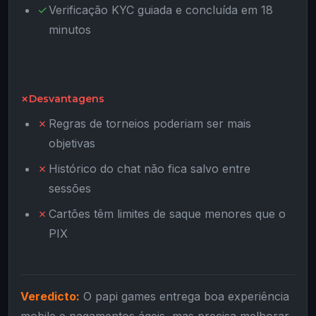
Verificação KYC guiada e concluída em 18
minutos
✗
Desvantagens
Regras de torneios poderiam ser mais
objetivas
Histórico do chat não fica salvo entre
sessões
Cartões têm limites de saque menores que o
PIX
Veredicto:
O papi games entrega boa experiência