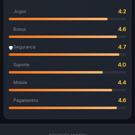
4.2
Jogos
4.6
Bonus
4.7
Seguranca
4.0
Suporte
4.4
Mobile
4.6
Pagamentos