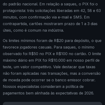
do padrão nacional. Em relação a saques, o PIX foi o
protagonista: três solicitações liberadas em 42, 58 e 63
minutos, com confirmação via e-mail e SMS. Em
contrapartida, cartões mostraram prazo de 1 a 3 dias
úteis, como é comum na indústria.
Os limites mínimos foram de R$20 para depósito, o que
favorece jogadores casuais. Para saques, o mínimo
observado foi R$50 no PIX e R$100 no cartão. O limite
máximo diário em PIX foi R$10.000 em nosso perfil de
teste, um valor competitivo. Vale destacar que taxas
não foram aplicadas nas transações, mas a conversão
de moeda pode ocorrer se o banco emissor cobrar.
Nossos especialistas consideram a política de
pagamentos bem alinhada às expectativas de 2026.