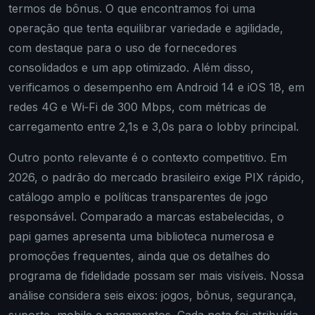
termos de bônus. O que encontramos foi uma
operação que tenta equilibrar variedade e agilidade,
com destaque para o uso de fornecedores
consolidados e um app otimizado. Além disso,
verificamos o desempenho em Android 14 e iOS 18, em
redes 4G e Wi‑Fi de 300 Mbps, com métricas de
carregamento entre 2,1s e 3,0s para o lobby principal.
Outro ponto relevante é o contexto competitivo. Em
2026, o padrão do mercado brasileiro exige PIX rápido,
catálogo amplo e políticas transparentes de jogo
responsável. Comparado a marcas estabelecidas, o
papi games apresenta uma biblioteca numerosa e
promoções frequentes, ainda que os detalhes do
programa de fidelidade possam ser mais visíveis. Nossa
análise considera seis eixos: jogos, bônus, segurança,