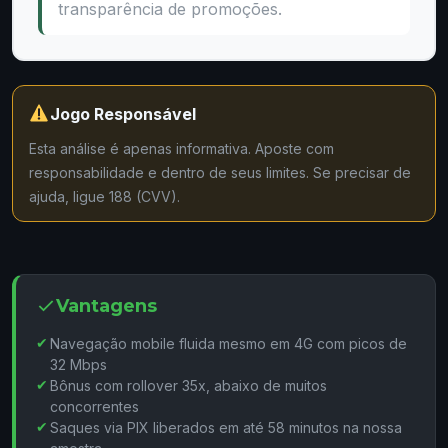
transparência de promoções.
Jogo Responsável
Esta análise é apenas informativa. Aposte com
responsabilidade e dentro de seus limites. Se precisar de
ajuda, ligue 188 (CVV).
Vantagens
Navegação mobile fluida mesmo em 4G com picos de
32 Mbps
Bônus com rollover 35x, abaixo de muitos
concorrentes
Saques via PIX liberados em até 58 minutos na nossa