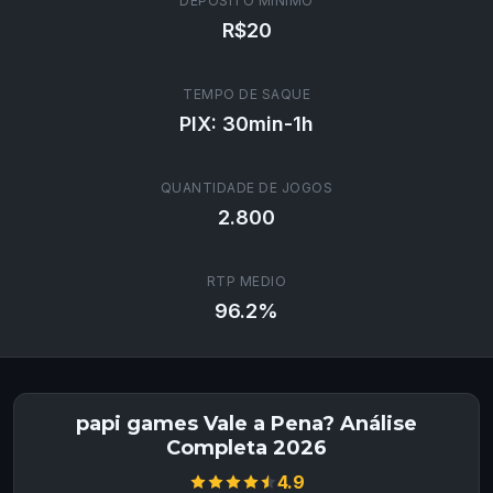
DEPOSITO MINIMO
R$20
TEMPO DE SAQUE
PIX: 30min-1h
QUANTIDADE DE JOGOS
2.800
RTP MEDIO
96.2%
papi games Vale a Pena? Análise
Completa 2026
4.9