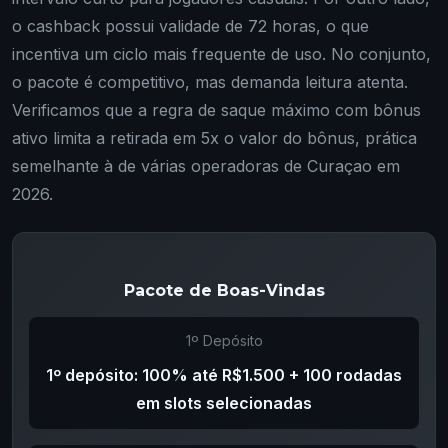
o cashback possui validade de 72 horas, o que
incentiva um ciclo mais frequente de uso. No conjunto,
o pacote é competitivo, mas demanda leitura atenta.
Verificamos que a regra de saque máximo com bônus
ativo limita a retirada em 5x o valor do bônus, prática
semelhante à de várias operadoras de Curaçao em
2026.
Pacote de Boas-Vindas
1º Depósito
1º depósito: 100% até R$1.500 + 100 rodadas
em slots selecionadas