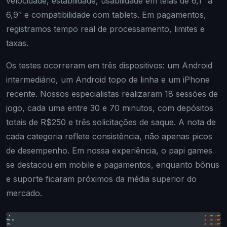
velocidade, estabilidade, usabilidade em telas de 6,1″ a
6,9″ e compatibilidade com tablets. Em pagamentos,
registramos tempo real de processamento, limites e
taxas.
Os testes ocorreram em três dispositivos: um Android
intermediário, um Android topo de linha e um iPhone
recente. Nossos especialistas realizaram 18 sessões de
jogo, cada uma entre 30 e 70 minutos, com depósitos
totais de R$250 e três solicitações de saque. A nota de
cada categoria reflete consistência, não apenas picos
de desempenho. Em nossa experiência, o papi games
se destacou em mobile e pagamentos, enquanto bônus
e suporte ficaram próximos da média superior do
mercado.
Jogos
4.5/5
Bônus
4.2/5
Segurança
4.3/5