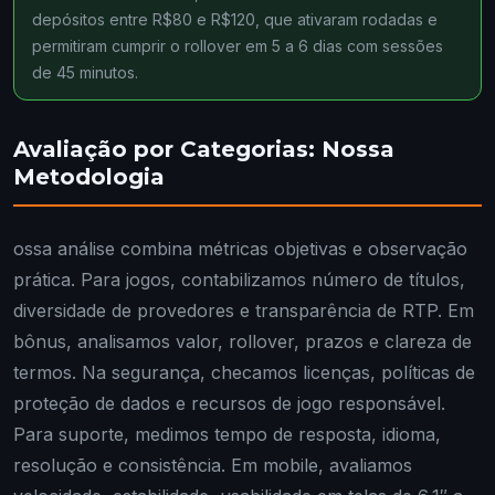
depósitos entre R$80 e R$120, que ativaram rodadas e
permitiram cumprir o rollover em 5 a 6 dias com sessões
de 45 minutos.
Avaliação por Categorias: Nossa
Metodologia
ossa análise combina métricas objetivas e observação
prática. Para jogos, contabilizamos número de títulos,
diversidade de provedores e transparência de RTP. Em
bônus, analisamos valor, rollover, prazos e clareza de
termos. Na segurança, checamos licenças, políticas de
proteção de dados e recursos de jogo responsável.
Para suporte, medimos tempo de resposta, idioma,
resolução e consistência. Em mobile, avaliamos