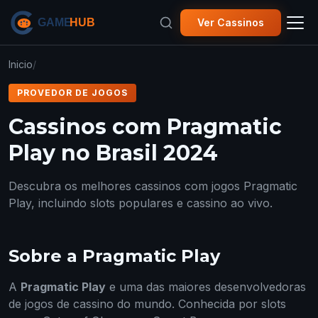
Pular para o conteudo
Ver Cassinos
Inicio
/
PROVEDOR DE JOGOS
Cassinos com Pragmatic
Play no Brasil 2024
Descubra os melhores cassinos com jogos Pragmatic
Play, incluindo slots populares e cassino ao vivo.
Sobre a Pragmatic Play
A
Pragmatic Play
e uma das maiores desenvolvedoras
de jogos de cassino do mundo. Conhecida por slots