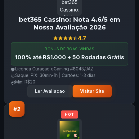
bet365 Cassino: Nota 4.6/5 em
Nossa Avaliação 2026
4.7
BONUS DE BOAS-VINDAS
100% até R$1.000 + 50 Rodadas Grátis
Licenca Curaçao eGaming #8048/JAZ
Saque: PIX: 30min-1h | Cartões: 1-3 dias
Min: R$20
Ler Avaliacao
Visitar Site
#2
HOT