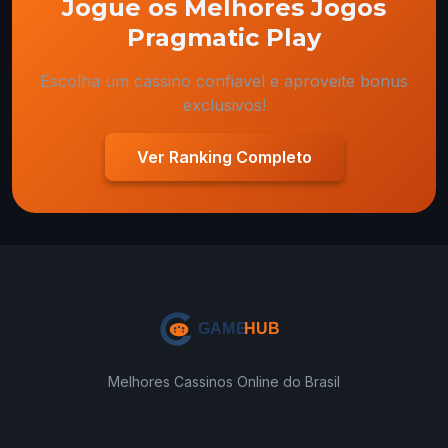
Jogue os Melhores Jogos
Pragmatic Play
Escolha um cassino confiavel e aproveite bonus
exclusivos!
Ver Ranking Completo
Melhores Cassinos Online do Brasil