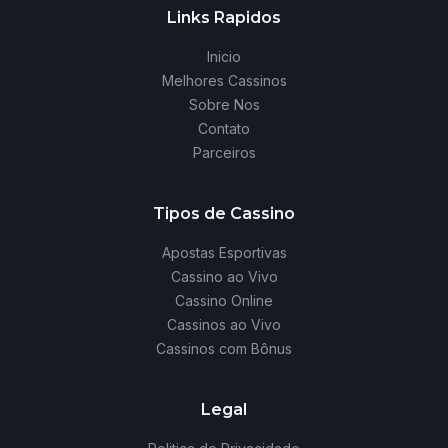
Links Rapidos
Inicio
Melhores Cassinos
Sobre Nos
Contato
Parceiros
Tipos de Cassino
Apostas Esportivas
Cassino ao Vivo
Cassino Online
Cassinos ao Vivo
Cassinos com Bônus
Legal