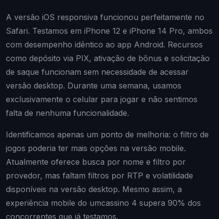
A versão iOS responsiva funcionou perfeitamente no
Safari. Testamos em iPhone 12 e iPhone 14 Pro, ambos
com desempenho idêntico ao app Android. Recursos
como depósito via PIX, ativação de bônus e solicitação
de saque funcionam sem necessidade de acessar
versão desktop. Durante uma semana, usamos
exclusivamente o celular para jogar e não sentimos
falta de nenhuma funcionalidade.
Identificamos apenas um ponto de melhoria: o filtro de
jogos poderia ter mais opções na versão mobile.
Atualmente oferece busca por nome e filtro por
provedor, mas faltam filtros por RTP e volatilidade
disponíveis na versão desktop. Mesmo assim, a
experiência mobile do umcassino 4 supera 90% dos
concorrentes que já testamos.