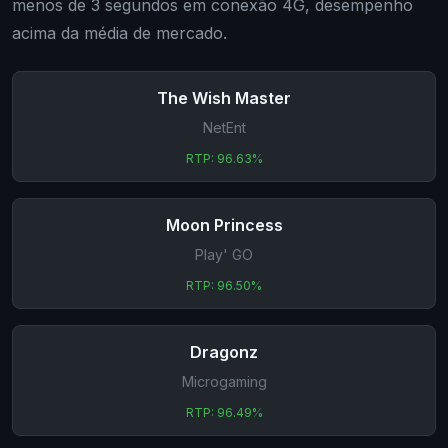
menos de 3 segundos em conexão 4G, desempenho
acima da média de mercado.
The Wish Master
NetEnt
RTP: 96.63%
Moon Princess
Play' GO
RTP: 96.50%
Dragonz
Microgaming
RTP: 96.49%