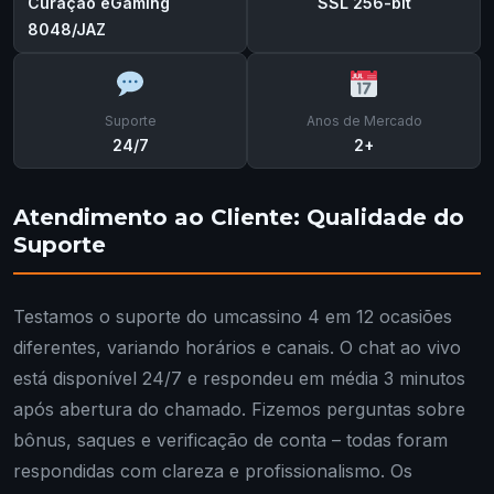
Curaçao eGaming
SSL 256-bit
8048/JAZ
Suporte
Anos de Mercado
24/7
2+
Atendimento ao Cliente: Qualidade do
Suporte
Testamos o suporte do umcassino 4 em 12 ocasiões
diferentes, variando horários e canais. O chat ao vivo
está disponível 24/7 e respondeu em média 3 minutos
após abertura do chamado. Fizemos perguntas sobre
bônus, saques e verificação de conta – todas foram
respondidas com clareza e profissionalismo. Os