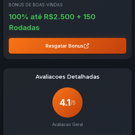
BONUS DE BOAS-VINDAS
100% até R$2.500 + 150
Rodadas
Resgatar Bonus
Avaliacoes Detalhadas
4.1
/5
Avaliacao Geral