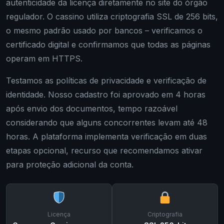
autenticidade da licença diretamente no site do órgão
regulador. O cassino utiliza criptografia SSL de 256 bits,
o mesmo padrão usado por bancos – verificamos o
certificado digital e confirmamos que todas as páginas
operam em HTTPS.
Testamos as políticas de privacidade e verificação de
identidade. Nosso cadastro foi aprovado em 4 horas
após envio dos documentos, tempo razoável
considerando que alguns concorrentes levam até 48
horas. A plataforma implementa verificação em duas
etapas opcional, recurso que recomendamos ativar
para proteção adicional da conta.
Licença
Criptografia