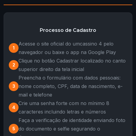
Processo de Cadastro
Acesse o site oficial do umcassino 4 pelo
1
navegador ou baixe o app na Google Play
Clique no botão Cadastrar localizado no canto
2
superior direito da tela inicial
Preencha o formulário com dados pessoais:
nome completo, CPF, data de nascimento, e-
3
mail e telefone
Crie uma senha forte com no mínimo 8
4
caracteres incluindo letras e números
Faça a verificação de identidade enviando foto
do documento e selfie segurando o
5