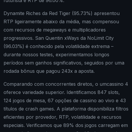
futurista e RTP de 96.00%.
Dynamite Riches da Red Tiger (95.73%) apresentou
RTP ligeiramente abaixo da média, mas compensou
com recursos de megaways e multiplicadores
progressivos. San Quentin xWays da NoLimit City
(96.03%) é conhecido pela volatilidade extrema –
durante nossos testes, experimentamos longos
períodos sem ganhos significativos, seguidos por uma
rodada bônus que pagou 243x a aposta.
Comparando com concorrentes diretos, o umcassino 4
oferece variedade superior. Identificamos 847 slots,
124 jogos de mesa, 67 opções de cassino ao vivo e 43
títulos de crash games. A plataforma disponibiliza filtros
eficientes por provedor, RTP, volatilidade e recursos
especiais. Verificamos que 89% dos jogos carregam em