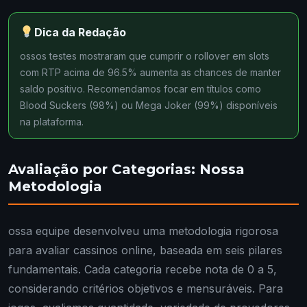
Dica da Redação
ossos testes mostraram que cumprir o rollover em slots
com RTP acima de 96.5% aumenta as chances de manter
saldo positivo. Recomendamos focar em títulos como
Blood Suckers (98%) ou Mega Joker (99%) disponíveis
na plataforma.
Avaliação por Categorias: Nossa
Metodologia
ossa equipe desenvolveu uma metodologia rigorosa
para avaliar cassinos online, baseada em seis pilares
fundamentais. Cada categoria recebe nota de 0 a 5,
considerando critérios objetivos e mensuráveis. Para