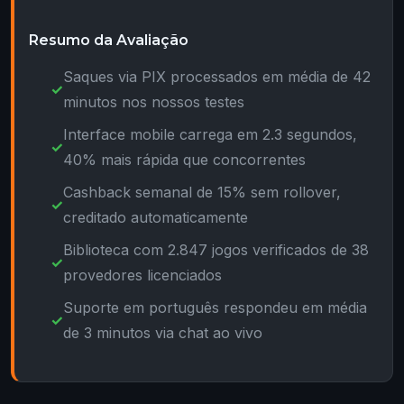
Resumo da Avaliação
Saques via PIX processados em média de 42
✓
minutos nos nossos testes
Interface mobile carrega em 2.3 segundos,
✓
40% mais rápida que concorrentes
Cashback semanal de 15% sem rollover,
✓
creditado automaticamente
Biblioteca com 2.847 jogos verificados de 38
✓
provedores licenciados
Suporte em português respondeu em média
✓
de 3 minutos via chat ao vivo