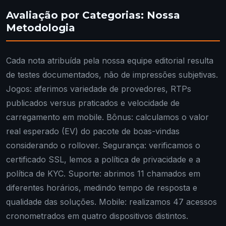
Avaliação por Categorias: Nossa
Metodologia
Cada nota atribuída pela nossa equipe editorial resulta
de testes documentados, não de impressões subjetivas.
Jogos: aferimos variedade de provedores, RTPs
publicados versus praticados e velocidade de
carregamento em mobile. Bônus: calculamos o valor
real esperado (EV) do pacote de boas-vindas
considerando o rollover. Segurança: verificamos o
certificado SSL, lemos a política de privacidade e a
política de KYC. Suporte: abrimos 11 chamados em
diferentes horários, medindo tempo de resposta e
qualidade das soluções. Mobile: realizamos 47 acessos
cronometrados em quatro dispositivos distintos.