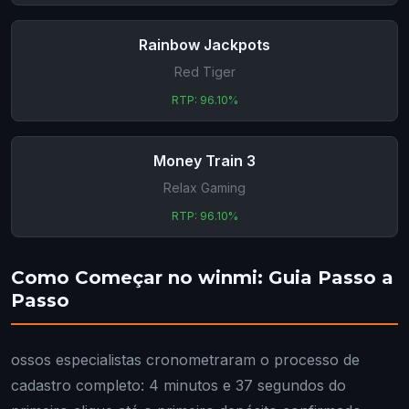
Rainbow Jackpots
Red Tiger
RTP: 96.10%
Money Train 3
Relax Gaming
RTP: 96.10%
Como Começar no winmi: Guia Passo a
Passo
ossos especialistas cronometraram o processo de
cadastro completo: 4 minutos e 37 segundos do