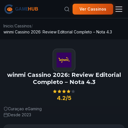
Pular para o conteudo
HOT
Ver Cassinos
Inicio
/
Cassinos
/
winmi Cassino 2026: Review Editorial Completo – Nota 4.3
winmi Cassino 2026: Review Editorial
Completo – Nota 4.3
4.2/5
Curaçao eGaming
Desde 2023