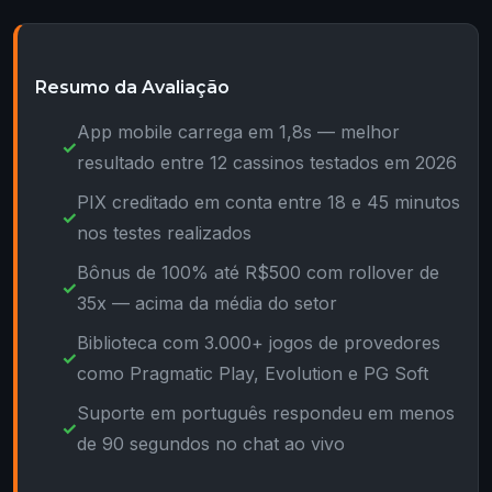
Resumo da Avaliação
App mobile carrega em 1,8s — melhor
✓
resultado entre 12 cassinos testados em 2026
PIX creditado em conta entre 18 e 45 minutos
✓
nos testes realizados
Bônus de 100% até R$500 com rollover de
✓
35x — acima da média do setor
Biblioteca com 3.000+ jogos de provedores
✓
como Pragmatic Play, Evolution e PG Soft
Suporte em português respondeu em menos
✓
de 90 segundos no chat ao vivo