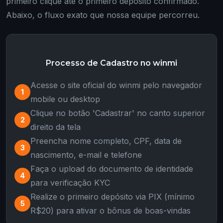
primeiro clique até o primeiro depósito confirmado.
Abaixo, o fluxo exato que nossa equipe percorreu.
Processo de Cadastro no winmi
Acesse o site oficial do winmi pelo navegador
1
mobile ou desktop
Clique no botão 'Cadastrar' no canto superior
2
direito da tela
Preencha nome completo, CPF, data de
3
nascimento, e-mail e telefone
Faça o upload do documento de identidade
4
para verificação KYC
Realize o primeiro depósito via PIX (mínimo
5
R$20) para ativar o bônus de boas-vindas