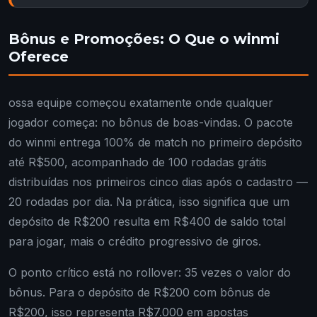
Bônus e Promoções: O Que o winmi
Oferece
ossa equipe começou exatamente onde qualquer
jogador começa: no bônus de boas-vindas. O pacote
do winmi entrega 100% de match no primeiro depósito
até R$500, acompanhado de 100 rodadas grátis
distribuídas nos primeiros cinco dias após o cadastro —
20 rodadas por dia. Na prática, isso significa que um
depósito de R$200 resulta em R$400 de saldo total
para jogar, mais o crédito progressivo de giros.
O ponto crítico está no rollover: 35 vezes o valor do
bônus. Para o depósito de R$200 com bônus de
R$200, isso representa R$7.000 em apostas