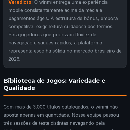
Veredicto:
O winmi entrega uma experiência
mobile consistentemente acima da média e
pagamentos ágeis. A estrutura de bônus, embora
competitiva, exige leitura cuidadosa dos termos.
Para jogadores que priorizam fluidez de
navegação e saques rápidos, a plataforma
representa escolha sólida no mercado brasileiro de
2026.
Biblioteca de Jogos: Variedade e
Qualidade
Com mais de 3.000 títulos catalogados, o winmi não
aposta apenas em quantidade. Nossa equipe passou
três sessões de teste distintas navegando pela