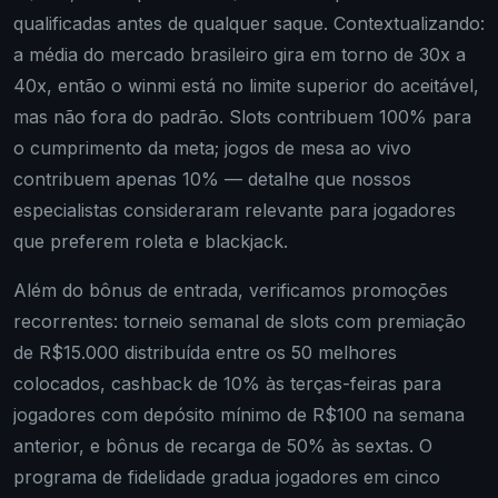
qualificadas antes de qualquer saque. Contextualizando:
a média do mercado brasileiro gira em torno de 30x a
40x, então o winmi está no limite superior do aceitável,
mas não fora do padrão. Slots contribuem 100% para
o cumprimento da meta; jogos de mesa ao vivo
contribuem apenas 10% — detalhe que nossos
especialistas consideraram relevante para jogadores
que preferem roleta e blackjack.
Além do bônus de entrada, verificamos promoções
recorrentes: torneio semanal de slots com premiação
de R$15.000 distribuída entre os 50 melhores
colocados, cashback de 10% às terças-feiras para
jogadores com depósito mínimo de R$100 na semana
anterior, e bônus de recarga de 50% às sextas. O
programa de fidelidade gradua jogadores em cinco