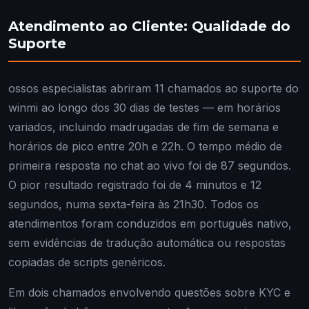
Atendimento ao Cliente: Qualidade do
Suporte
ossos especialistas abriram 11 chamados ao suporte do
winmi ao longo dos 30 dias de testes — em horários
variados, incluindo madrugadas de fim de semana e
horários de pico entre 20h e 22h. O tempo médio de
primeira resposta no chat ao vivo foi de 87 segundos.
O pior resultado registrado foi de 4 minutos e 12
segundos, numa sexta-feira às 21h30. Todos os
atendimentos foram conduzidos em português nativo,
sem evidências de tradução automática ou respostas
copiadas de scripts genéricos.
Em dois chamados envolvendo questões sobre KYC e