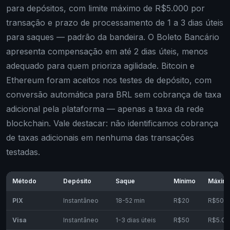
para depósitos, com limite máximo de R$5.000 por
transação e prazo de processamento de 1 a 3 dias úteis
para saques — padrão da bandeira. O Boleto Bancário
apresenta compensação em até 2 dias úteis, menos
adequado para quem prioriza agilidade. Bitcoin e
Ethereum foram aceitos nos testes de depósito, com
conversão automática para BRL sem cobrança de taxa
adicional pela plataforma — apenas a taxa da rede
blockchain. Vale destacar: não identificamos cobrança
de taxas adicionais em nenhuma das transações
testadas.
Método
Depósito
Saque
Mínimo
Máxim
PIX
Instantâneo
18-52 min
R$20
R$50.
Visa
Instantâneo
1-3 dias úteis
R$50
R$5.00