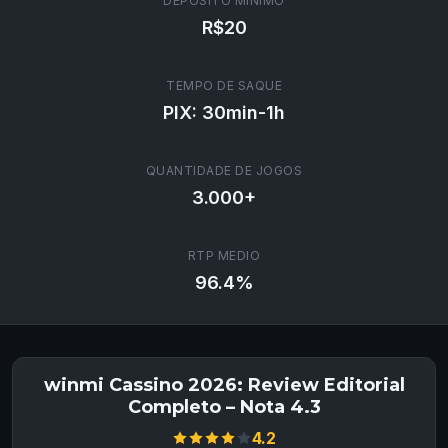
DEPOSITO MINIMO
R$20
TEMPO DE SAQUE
PIX: 30min-1h
QUANTIDADE DE JOGOS
3.000+
RTP MEDIO
96.4%
winmi Cassino 2026: Review Editorial
Completo – Nota 4.3
4.2