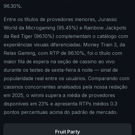
96.30%.
Entre os títulos de provedores menores, Jurassic
World da Microgaming (95.45%) e Rainbow Jackpots
da Red Tiger (96.10%) complementam o catálogo com
experiências visuais diferenciadas. Money Train 3, da
Relax Gaming, com RTP de 96.10%, foi o título com
maior fila de espera na seção de cassino ao vivo
durante os testes de sexta-feira à noite — sinal de
popularidade real entre os usuários. Comparando com
cassinos concorrentes analisados pela nossa redação
em 2025, o winmi supera a média de provedores
disponíveis em 23% e apresenta RTPs médios 0.3
pontos percentuais acima do padrão de mercado.
Fruit Party