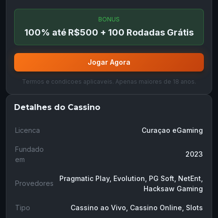
BONUS
100% até R$500 + 100 Rodadas Grátis
Jogar Agora
Termos e condicoes aplicaveis. Apenas maiores de 18 anos.
Detalhes do Cassino
Licenca
Curaçao eGaming
Fundado
2023
em
Pragmatic Play, Evolution, PG Soft, NetEnt,
Provedores
Hacksaw Gaming
Tipo
Cassino ao Vivo, Cassino Online, Slots