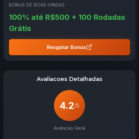
BONUS DE BOAS-VINDAS
100% até R$500 + 100 Rodadas
Grátis
Resgatar Bonus
Avaliacoes Detalhadas
4.2
/5
Avaliacao Geral