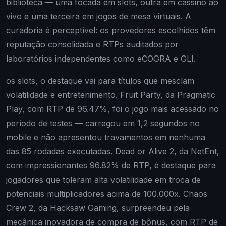
biblioteca — uma focada em slots, outra em cassino ao
vivo e uma terceira em jogos de mesa virtuais. A
curadoria é perceptível: os provedores escolhidos têm
reputação consolidada e RTPs auditados por
laboratórios independentes como eCOGRA e GLI.
os slots, o destaque vai para títulos que mesclam
volatilidade e entretenimento. Fruit Party, da Pragmatic
Play, com RTP de 96.47%, foi o jogo mais acessado no
período de testes — carregou em 1,2 segundos no
mobile e não apresentou travamentos em nenhuma
das 85 rodadas executadas. Dead or Alive 2, da NetEnt,
com impressionantes 96.82% de RTP, é destaque para
jogadores que toleram alta volatilidade em troca de
potenciais multiplicadores acima de 100.000x. Chaos
Crew 2, da Hacksaw Gaming, surpreendeu pela
mecânica inovadora de compra de bônus, com RTP de