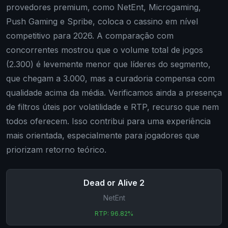
provedores premium, como NetEnt, Microgaming,
Push Gaming e Spribe, coloca o cassino em nível
competitivo para 2026. A comparação com
concorrentes mostrou que o volume total de jogos
(2.300) é levemente menor que líderes do segmento,
que chegam a 3.000, mas a curadoria compensa com
qualidade acima da média. Verificamos ainda a presença
de filtros úteis por volatilidade e RTP, recurso que nem
todos oferecem. Isso contribui para uma experiência
mais orientada, especialmente para jogadores que
priorizam retorno teórico.
Dead or Alive 2
NetEnt
RTP: 96.82%