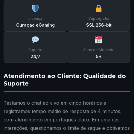
Licença
Criptografia
Curaçao eGaming
SSL 256-bit
Suporte
Anos de Mercado
24/7
5+
Atendimento ao Cliente: Qualidade do
Suporte
Testamos o chat ao vivo em cinco horários e
registramos tempo médio de resposta de 4 minutos,
com atendimento em português claro. Em uma das
interações, questionamos o limite de saque e obtivemos