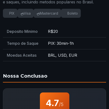
e saques, incluindo metodos populares no Brasil.
PIX
Visa
Mastercard
Boleto
Deposito Minimo
R$20
Tempo de Saque
PIX: 30min-1h
Moedas Aceitas
BRL, USD, EUR
Nossa Conclusao
4.7
/5