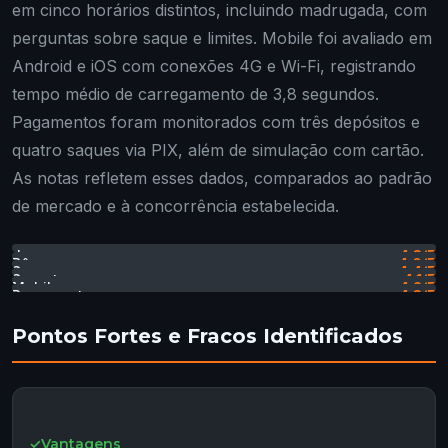
em cinco horários distintos, incluindo madrugada, com
perguntas sobre saque e limites. Mobile foi avaliado em
Android e iOS com conexões 4G e Wi-Fi, registrando
tempo médio de carregamento de 3,8 segundos.
Pagamentos foram monitorados com três depósitos e
quatro saques via PIX, além de simulação com cartão.
As notas refletem esses dados, comparados ao padrão
de mercado e à concorrência estabelecida.
Jogos
4.3/5
Bônus
4.0/5
Segurança
4.4/5
Suporte
4.1/5
Mobile
4.2/5
Pagamentos
4.3/5
Pontos Fortes e Fracos Identificados
✓
Vantagens