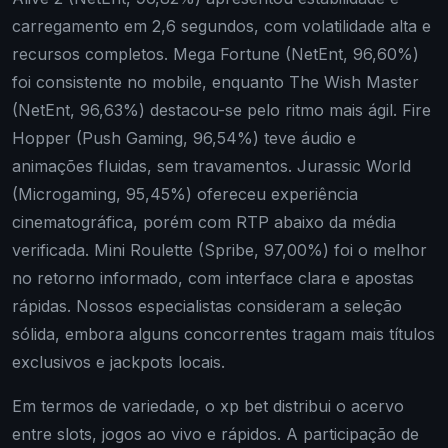
carregamento em 2,6 segundos, com volatilidade alta e
recursos completos. Mega Fortune (NetEnt, 96,60%)
foi consistente no mobile, enquanto The Wish Master
(NetEnt, 96,63%) destacou-se pelo ritmo mais ágil. Fire
Hopper (Push Gaming, 96,54%) teve áudio e
animações fluidas, sem travamentos. Jurassic World
(Microgaming, 95,45%) ofereceu experiência
cinematográfica, porém com RTP abaixo da média
verificada. Mini Roulette (Spribe, 97,00%) foi o melhor
no retorno informado, com interface clara e apostas
rápidas. Nossos especialistas consideram a seleção
sólida, embora alguns concorrentes tragam mais títulos
exclusivos e jackpots locais.
Em termos de variedade, o xp bet distribui o acervo
entre slots, jogos ao vivo e rápidos. A participação de