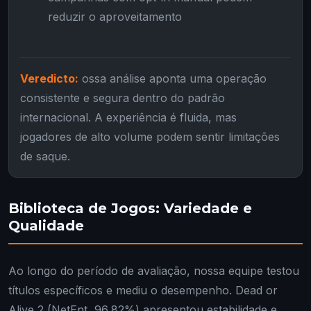
reduzir o aproveitamento
Veredicto:
ossa análise aponta uma operação
consistente e segura dentro do padrão
internacional. A experiência é fluida, mas
jogadores de alto volume podem sentir limitações
de saque.
Biblioteca de Jogos: Variedade e
Qualidade
Ao longo do período de avaliação, nossa equipe testou
títulos específicos e mediu o desempenho. Dead or
Alive 2 (NetEnt, 96,82%) apresentou estabilidade e