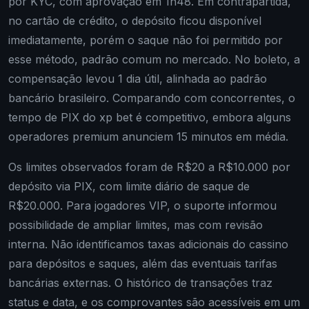
por KYC, com aprovação em 1h48. Em contrapartida,
no cartão de crédito, o depósito ficou disponível
imediatamente, porém o saque não foi permitido por
esse método, padrão comum no mercado. No boleto, a
compensação levou 1 dia útil, alinhada ao padrão
bancário brasileiro. Comparando com concorrentes, o
tempo de PIX do xp bet é competitivo, embora alguns
operadores premium anunciem 15 minutos em média.
Os limites observados foram de R$20 a R$10.000 por
depósito via PIX, com limite diário de saque de
R$20.000. Para jogadores VIP, o suporte informou
possibilidade de ampliar limites, mas com revisão
interna. Não identificamos taxas adicionais do cassino
para depósitos e saques, além das eventuais tarifas
bancárias externas. O histórico de transações traz
status e data, e os comprovantes são acessíveis em um