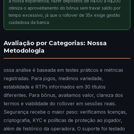
a nossa experiência, fazer depósitos de R$100 a R$200
otimiza o aproveitamento do bônus sem travar saldo por
tempo excessivo, já que o rollover de 35x exige gestão
cuidadosa da banca.
Avaliação por Categorias: Nossa
Metodologia
ossa análise é baseada em testes práticos e métricas
registradas. Para jogos, medimos variedade,
estabilidade e RTPs informados em 30 títulos
diferentes. Para bônus, avaliamos valor, clareza dos
termos e viabilidade do rollover em sessões reais.
Segurança recebe o maior peso: verificamos licenças,
criptografia, KYC e políticas de proteção ao jogador,
além de histórico da operadora. O suporte foi testado