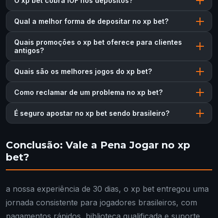
O xp bet cobra IOF nos depósitos?
Qual a melhor forma de depositar no xp bet?
Quais promoções o xp bet oferece para clientes
antigos?
Quais são os melhores jogos do xp bet?
Como reclamar de um problema no xp bet?
É seguro apostar no xp bet sendo brasileiro?
Conclusão: Vale a Pena Jogar no xp
bet?
a nossa experiência de 30 dias, o xp bet entregou uma
jornada consistente para jogadores brasileiros, com
pagamentos rápidos, biblioteca qualificada e suporte