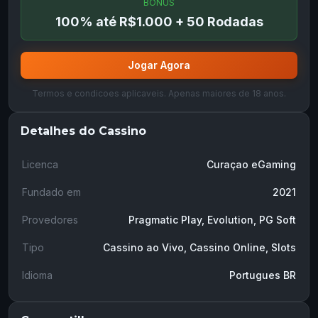
BONUS
100% até R$1.000 + 50 Rodadas
Jogar Agora
Termos e condicoes aplicaveis. Apenas maiores de 18 anos.
Detalhes do Cassino
Licenca
Curaçao eGaming
Fundado em
2021
Provedores
Pragmatic Play, Evolution, PG Soft
Tipo
Cassino ao Vivo, Cassino Online, Slots
Idioma
Portugues BR