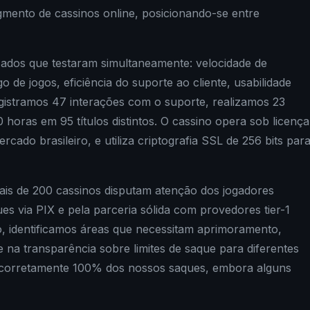
mento de cassinos online, posicionando-se entre
izados que testaram simultaneamente: velocidade de
de jogos, eficiência do suporte ao cliente, usabilidade
istramos 47 interações com o suporte, realizamos 23
 horas em 95 títulos distintos. O cassino opera sob licença
o brasileiro, e utiliza criptografia SSL de 256 bits par
is de 200 cassinos disputam atenção dos jogadores
ues via PIX e pela parceria sólida com provedores tier-1
, identificamos áreas que necessitam aprimoramento,
 na transparência sobre limites de saque para diferentes
u corretamente 100% dos nossos saques, embora alguns