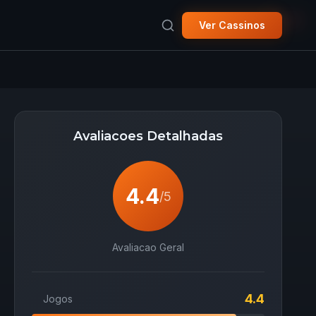
HOT
Ver Cassinos
Avaliacoes Detalhadas
4.4
/5
Avaliacao Geral
4.4
Jogos