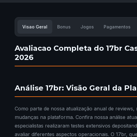
Visao Geral
Bonus
Jogos
Pagamentos
Avaliacao Completa do 17br Cas
2026
Análise 17br: Visão Geral da Pl
Como parte de nossa atualização anual de reviews, n
mudanças na plataforma. Confira nossa análise atua
especialistas realizaram testes extensivos depositan
avaliar diferentes aspectos operacionais. O 17br, q