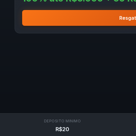
Resgat
DEPOSITO MINIMO
R$20