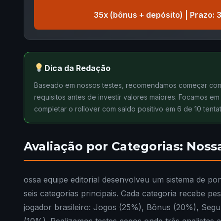
35x (bônus + depósito) | Prazo:
Dica da Redação
Baseado em nossos testes, recomendamos começar com d
requisitos antes de investir valores maiores. Focamos e
completar o rollover com saldo positivo em 6 de 10 tentat
Avaliação por Categorias: Nos
ossa equipe editorial desenvolveu um sistema de pon
seis categorias principais. Cada categoria recebe p
jogador brasileiro: Jogos (25%), Bônus (20%), Seg