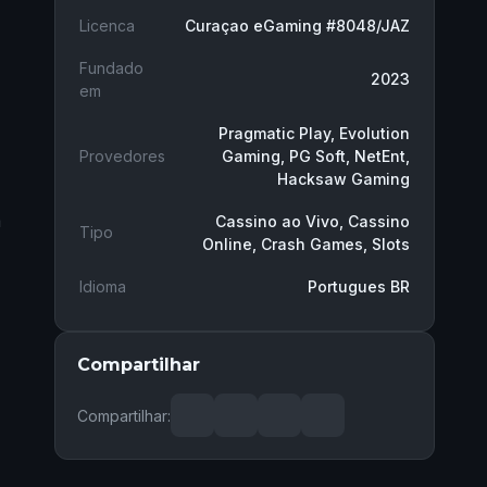
Licenca
Curaçao eGaming #8048/JAZ
Fundado
2023
em
Pragmatic Play, Evolution
Provedores
Gaming, PG Soft, NetEnt,
Hacksaw Gaming
a
Cassino ao Vivo, Cassino
Tipo
Online, Crash Games, Slots
Idioma
Portugues BR
Compartilhar
Compartilhar: