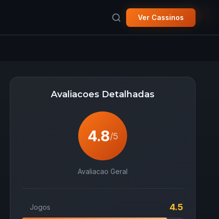
HOT
Ver Cassinos
Avaliacoes Detalhadas
4.8
/5
Avaliacao Geral
4.5
Jogos