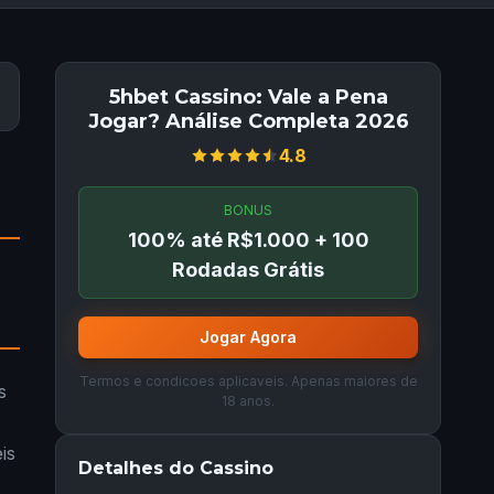
5hbet Cassino: Vale a Pena
Jogar? Análise Completa 2026
4.8
BONUS
100% até R$1.000 + 100
Rodadas Grátis
Jogar Agora
Termos e condicoes aplicaveis. Apenas maiores de
s
18 anos.
is
Detalhes do Cassino