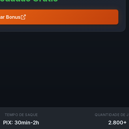
ar Bonus
TEMPO DE SAQUE
QUANTIDADE DE 
PIX: 30min-2h
2.800+