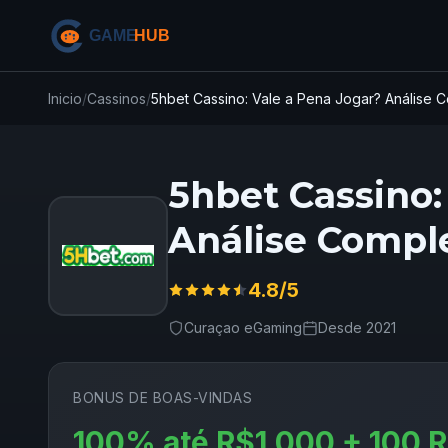
Pular para o conteudo
Inicio
/
Cassinos
/
5hbet Cassino: Vale a Pena Jogar? Análise 
5hbet Cassino:
Análise Compl
4.8/5
Curaçao eGaming
Desde 2021
BONUS DE BOAS-VINDAS
100% até R$1.000 + 100 R