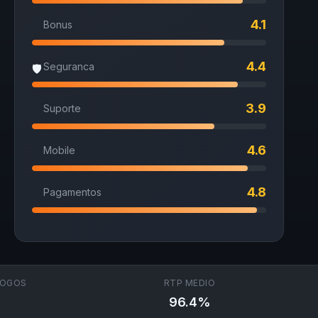
4.1
Bonus
4.4
Seguranca
3.9
Suporte
4.6
Mobile
4.8
Pagamentos
JOGOS
RTP MEDIO
96.4%