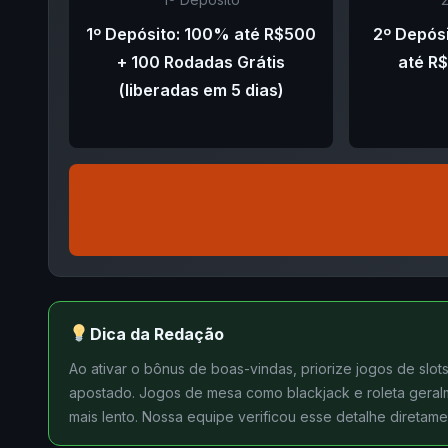
1º Depósito: 100% até R$500
2º Depós
+ 100 Rodadas Grátis
até R$
(liberadas em 5 dias)
Dica da Redação
Ao ativar o bônus de boas-vindas, priorize jogos de slot
apostado. Jogos de mesa como blackjack e roleta geral
mais lento. Nossa equipe verificou esse detalhe diretam