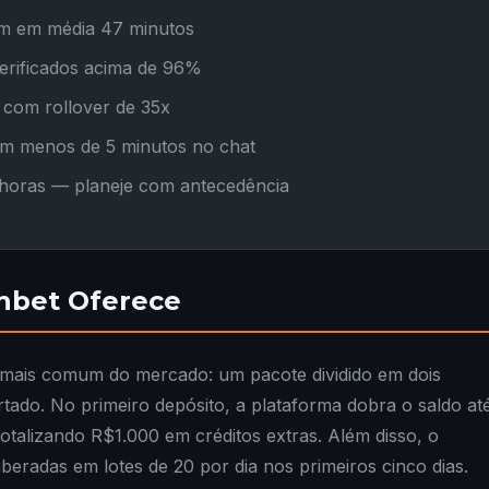
am em média 47 minutos
verificados acima de 96%
com rollover de 35x
m menos de 5 minutos no chat
 horas — planeje com antecedência
hbet Oferece
a mais comum do mercado: um pacote dividido em dois
tado. No primeiro depósito, a plataforma dobra o saldo at
talizando R$1.000 em créditos extras. Além disso, o
eradas em lotes de 20 por dia nos primeiros cinco dias.