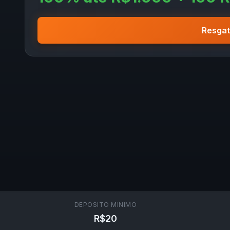
Resgat
DEPOSITO MINIMO
R$20