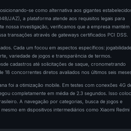
sicionando-se como alternativa aos gigantes estabelecido
/JAZ), a plataforma atende aos requisitos legais para
nte nossa investigação, verificamos que a empresa mantém
ssa transações através de gateways certificados PCI DSS.
zados. Cada um focou em aspectos específicos: jogabilidad
rte, variedade de jogos e transparência de termos.
de cadastros até solicitações de saque, cronometrando
18 concorrentes diretos avaliados nos últimos seis meses
mana foi a otimização mobile. Em testes com conexões 4G d
arregou completamente em média de 2.3 segundos. Isso colo
asileiro. A navegação por categorias, busca de jogos e
mesmo em dispositivos intermediários como Xiaomi Redmi