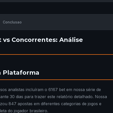
Conclusao
 vs Concorrentes: Análise
da Plataforma
sos analistas incluíram o 6167 bet em nossa série de
nte 30 dias para trazer este relatório detalhado. Nossa
izou 847 apostas em diferentes categorias de jogos e
ta do jogador brasileiro.