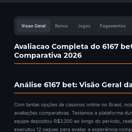
Visao Geral
Bonus
Jogos
Pagamentos
Avaliacao Completa do 6167 bet
Comparativa 2026
Análise 6167 bet: Visão Geral 
Com tantas opções de cassinos online no Brasil, nos
avaliações comparativas. Testamos a plataforma dura
equipe depositou R$3.200 ao longo do período, real
executou 12 saques para avaliar a experiência comple