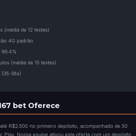
 (média de 12 testes)
exão 4G padrão
e 96.4%
os (média de 15 testes)
 (35-38x)
167 bet Oferece
 até R$2.500 no primeiro depósito, acompanhado de 50
ic Play. Nossa equipe ativou esta oferta com um depósito