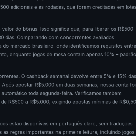
500 adicionais e as rodadas, que foram creditadas em lote
 valor do bônus. Isso significa que, para liberar os R$500
 30 dias. Comparando com concorrentes avaliados
 do mercado brasileiro, onde identificamos requisitos entr
nto, enquanto jogos de mesa contam apenas 10% – padrã
correntes. O cashback semanal devolve entre 5% e 15% da
o. Após apostar R$5.000 em duas semanas, nossa conta foi
 automático toda segunda-feira. Verificamos também
am de R$500 a R$5.000, exigindo apostas mínimas de R$0,5
es estão disponíveis em português claro, sem traduções
 as regras importantes na primeira leitura, incluindo jogos