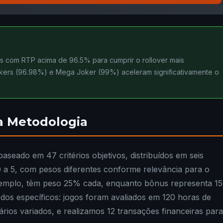
 com RTP acima de 96.5% para cumprir o rollover mais
ckers (96.98%) e Mega Joker (99%) aceleram significativamente o
sa Metodologia
seado em 47 critérios objetivos, distribuídos em seis
0 a 5, com pesos diferentes conforme relevância para o
exemplo, têm peso 25% cada, enquanto bônus representa 1
odos específicos: jogos foram avaliados em 120 horas de
rios variados, e realizamos 12 transações financeiras para