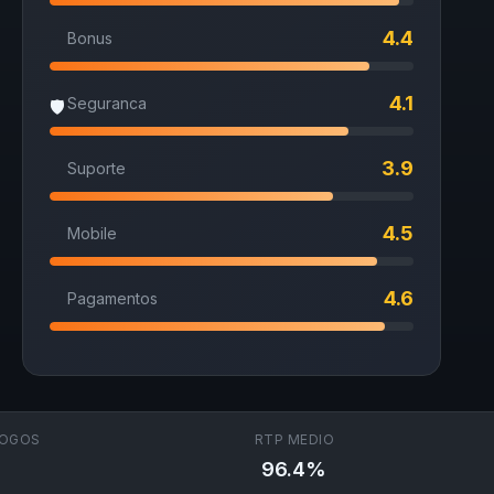
4.4
Bonus
4.1
Seguranca
3.9
Suporte
4.5
Mobile
4.6
Pagamentos
JOGOS
RTP MEDIO
96.4%