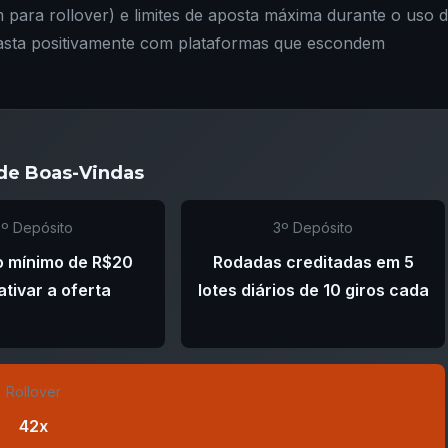
 para rollover) e limites de aposta máxima durante o uso 
rasta positivamente com plataformas que escondem
de Boas-Vindas
2º Depósito
3º Depósito
o mínimo de R$20
Rodadas creditadas em 5
ativar a oferta
lotes diários de 10 giros cada
Rollover
42x