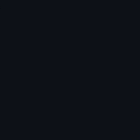
s
e
o
s
0