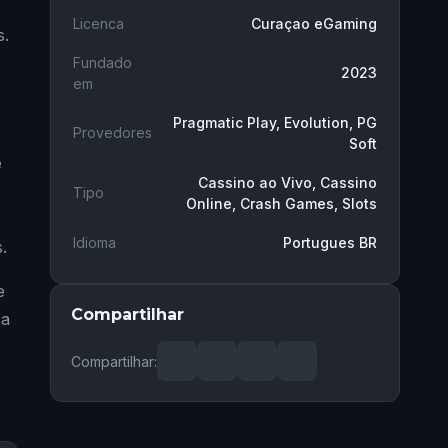
Licenca
Curaçao eGaming
s.
Fundado
2023
em
Pragmatic Play, Evolution, PG
Provedores
Soft
e
Cassino ao Vivo, Cassino
Tipo
Online, Crash Games, Slots
Idioma
Portugues BR
.
e
Compartilhar
ca
Compartilhar: