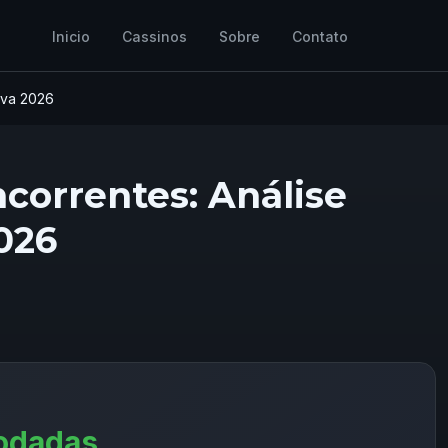
Inicio
Cassinos
Sobre
Contato
iva 2026
ncorrentes: Análise
026
Rodadas