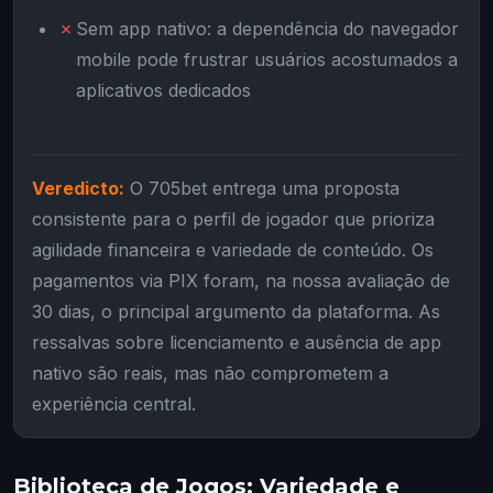
Sem app nativo: a dependência do navegador
mobile pode frustrar usuários acostumados a
aplicativos dedicados
Veredicto:
O 705bet entrega uma proposta
consistente para o perfil de jogador que prioriza
agilidade financeira e variedade de conteúdo. Os
pagamentos via PIX foram, na nossa avaliação de
30 dias, o principal argumento da plataforma. As
ressalvas sobre licenciamento e ausência de app
nativo são reais, mas não comprometem a
experiência central.
Biblioteca de Jogos: Variedade e