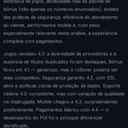
biblioteca de jogos, atratividade real do pacote de
bônus (não apenas os números anunciados), solidez
das práticas de segurança, eficiência do atendimento
ao cliente, performance mobile e, com peso
especialmente relevante nesta análise, a experiência
completa com pagamentos.
Jogos recebeu 4.3: a diversidade de provedores e a
ausência de títulos duplicados foram destaques. Bônus
ficou em 4.1 — generoso, mas o rollover poderia ser
mais competitivo. Segurança garantiu 4.2, com SSL
ativo e políticas claras de proteção de dados. Suporte
obteve 4.0: consistente, mas com variação de qualidade
na madrugada. Mobile chegou a 4.3, surpreendendo
positivamente. Pagamentos liderou com 4.4 — o
desempenho do PIX foi o principal diferencial
identificado.