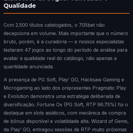
Qualidade
Com 2.500 títulos catalogados, o 705bet não
decepciona em volume. Mais importante que o número
bruto, porém, é a curadoria — e nossos especialistas
testaram 47 jogos ao longo do período de análise para
avaliar a qualidade real do catálogo, não apenas a
quantidade anunciada.
A presença de PG Soft, Play’ GO, Hacksaw Gaming e
Microgaming ao lado dos onipresentes Pragmatic Play
e Evolution demonstra uma estratégia deliberada de
diversificação. Fortune Ox (PG Soft, RTP 96.75%) foi o
destaque em slots asiáticos, com mecânica de compra
de bônus disponível e volatilidade alta. Wizard of Gems,
da Play’ GO, entregou sessões de RTP muito próximas