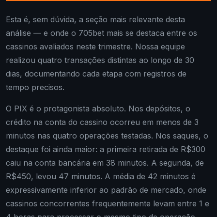
Esta é, sem dúvida, a seção mais relevante desta
análise — e onde o 705bet mais se destaca entre os
cassinos avaliados neste trimestre. Nossa equipe
realizou quatro transações distintas ao longo de 30
dias, documentando cada etapa com registros de
tempo precisos.
O PIX é o protagonista absoluto. Nos depósitos, o
crédito na conta do cassino ocorreu em menos de 3
minutos nas quatro operações testadas. Nos saques, o
destaque foi ainda maior: a primeira retirada de R$300
caiu na conta bancária em 38 minutos. A segunda, de
R$450, levou 47 minutos. A média de 42 minutos é
expressivamente inferior ao padrão de mercado, onde
cassinos concorrentes frequentemente levam entre 1 e