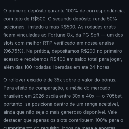
O primeiro depósito garante 100% de correspondência,
com teto de R$500. O segundo depósito rende 50%
adicionais, limitado a mais R$500. As rodadas grátis
ficam vinculadas ao Fortune Ox, da PG Soft — um dos
slots com melhor RTP verificado em nossa análise
(96.75%). Na prática, depositamos R$200 no primeiro
acesso e recebemos R$400 em saldo total para jogar,
além das 100 rodadas liberadas em até 24 horas.
O rollover exigido é de 35x sobre o valor do bônus.
Para efeito de comparação, a média do mercado
brasileiro em 2026 oscila entre 30x e 40x — o 705bet,
portanto, se posiciona dentro de um range aceitável,
ainda que não seja o mais generoso disponível. Vale
destacar que apenas os slots contribuem 100% para o
cumprimento do requisito; jogos de mesa e apostas