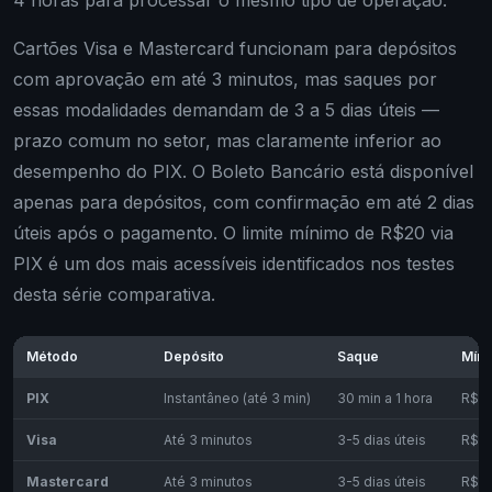
4 horas para processar o mesmo tipo de operação.
Cartões Visa e Mastercard funcionam para depósitos
com aprovação em até 3 minutos, mas saques por
essas modalidades demandam de 3 a 5 dias úteis —
prazo comum no setor, mas claramente inferior ao
desempenho do PIX. O Boleto Bancário está disponível
apenas para depósitos, com confirmação em até 2 dias
úteis após o pagamento. O limite mínimo de R$20 via
PIX é um dos mais acessíveis identificados nos testes
desta série comparativa.
Método
Depósito
Saque
Mín
PIX
Instantâneo (até 3 min)
30 min a 1 hora
R$2
Visa
Até 3 minutos
3-5 dias úteis
R$3
Mastercard
Até 3 minutos
3-5 dias úteis
R$3