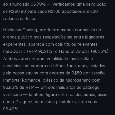
ao anunciado 96.70% — verificamos uma devolução
de R$96,80 para cada R$100 apostados em 200
rodadas de teste.
Hacksaw Gaming, produtora menos conhecida do
grande público mas respeitadíssima entre jogadores
experientes, aparece com dois títulos relevantes:
IteroClassic (RTP 96.21%) e Hand of Anubis (96.25%).
Ambos apresentaram volatilidade média-alta e
mecânicas de compra de bônus funcionais, testadas
pela nossa equipe com aportes de R$50 por sessão.
Immortal Romance, clássico da Microgaming com
96.86% de RTP — um dos mais altos do catálogo
verificado — também figura entre os destaques, assim
como Dragonz, da mesma produtora, com seus
96.49%.