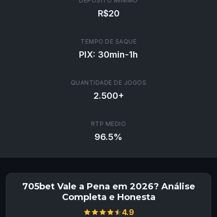
DEPOSITO MINIMO
R$20
TEMPO DE SAQUE
PIX: 30min-1h
QUANTIDADE DE JOGOS
2.500+
RTP MEDIO
96.5%
705bet Vale a Pena em 2026? Análise
Completa e Honesta
4.9