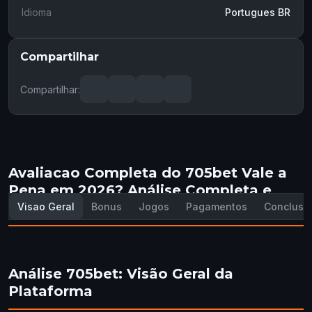
Idioma
Portugues BR
Compartilhar
Compartilhar:
Avaliacao Completa do 705bet Vale a
Pena em 2026? Análise Completa e
Honesta
Visao Geral
Bonus
Jogos
Pagamentos
Conclusa
Análise 705bet: Visão Geral da
Plataforma