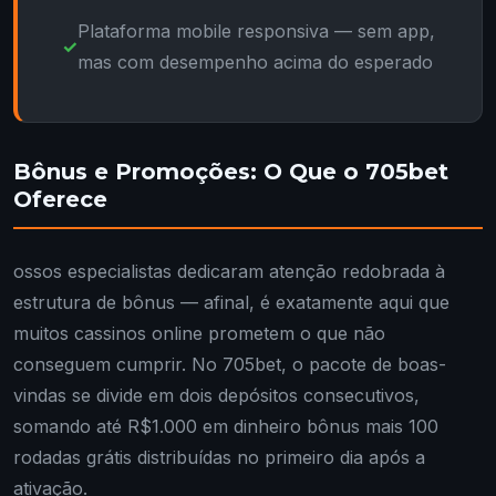
Plataforma mobile responsiva — sem app,
✓
mas com desempenho acima do esperado
Bônus e Promoções: O Que o 705bet
Oferece
ossos especialistas dedicaram atenção redobrada à
estrutura de bônus — afinal, é exatamente aqui que
muitos cassinos online prometem o que não
conseguem cumprir. No 705bet, o pacote de boas-
vindas se divide em dois depósitos consecutivos,
somando até R$1.000 em dinheiro bônus mais 100
rodadas grátis distribuídas no primeiro dia após a
ativação.