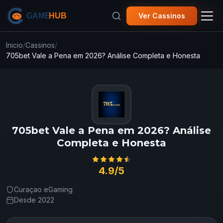
Pular para o conteudo
HOT
Ver Cassinos
Inicio
/
Cassinos
/
705bet Vale a Pena em 2026? Análise Completa e Honesta
705bet Vale a Pena em 2026? Análise
Completa e Honesta
4.9/5
Curaçao eGaming
Desde 2022