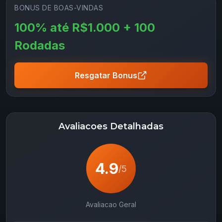
BONUS DE BOAS-VINDAS
100% até R$1.000 + 100
Rodadas
Resgatar Bonus
Avaliacoes Detalhadas
4.9
/5
Avaliacao Geral