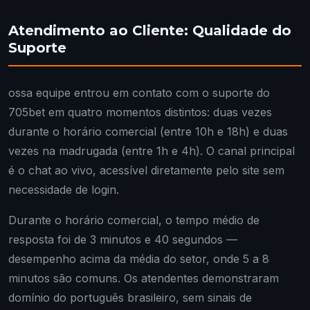
Atendimento ao Cliente: Qualidade do
Suporte
ossa equipe entrou em contato com o suporte do
705bet em quatro momentos distintos: duas vezes
durante o horário comercial (entre 10h e 18h) e duas
vezes na madrugada (entre 1h e 4h). O canal principal
é o chat ao vivo, acessível diretamente pelo site sem
necessidade de login.
Durante o horário comercial, o tempo médio de
resposta foi de 3 minutos e 40 segundos —
desempenho acima da média do setor, onde 5 a 8
minutos são comuns. Os atendentes demonstraram
domínio do português brasileiro, sem sinais de