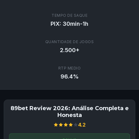
TEMPO DE SAQUE
PIX: 30min-1h
QUANTIDADE DE JOGOS
2.500+
RTP MEDIO
96.4%
89bet Review 2026: Análise Completa e
Honesta
4.2