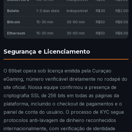
Boleto
1-3 dias úteis
Indisponível
R$30
R$2.000
Bitcoin
15-30 min
30-60 min
R$50
R$8.000
Ethereum
15-30 min
30-60 min
R$50
R$8.000
Segurança e Licenciamento
O 89bet opera sob licença emitida pela Curaçao
eGaming, número verificável diretamente no rodapé do
site oficial. Nossa equipe confirmou a presença de
criptografia SSL de 256 bits em todas as páginas da
plataforma, incluindo o checkout de pagamentos e o
painel de conta do usuário. O processo de KYC segue
protocolos anti-lavagem de dinheiro reconhecidos
internacionalmente, com verificação de identidade