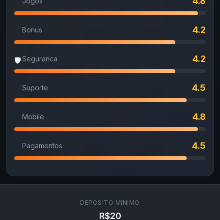
4.8
Jogos
4.2
Bonus
4.2
Seguranca
4.5
Suporte
4.8
Mobile
4.5
Pagamentos
DEPOSITO MINIMO
R$20