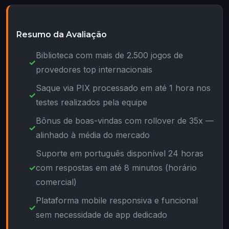
Resumo da Avaliação
Biblioteca com mais de 2.500 jogos de
✓
provedores top internacionais
Saque via PIX processado em até 1 hora nos
✓
testes realizados pela equipe
Bônus de boas-vindas com rollover de 35x —
✓
alinhado à média do mercado
Suporte em português disponível 24 horas
✓
com respostas em até 8 minutos (horário
comercial)
Plataforma mobile responsiva e funcional
✓
sem necessidade de app dedicado