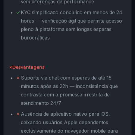
sem diferenças de performance
KYC simplificado concluído em menos de 24
horas — verificação ágil que permite acesso
pleno à plataforma sem longas esperas
burocráticas
✗
Desvantagens
Suporte via chat com esperas de até 15
minutos após as 22h — inconsistência que
contrasta com a promessa irrestrita de
atendimento 24/7
Ausência de aplicativo nativo para iOS,
deixando usuários Apple dependentes
exclusivamente do navegador mobile para