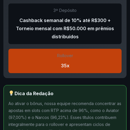
3º Depósito
Cashback semanal de 10% até R$300 +
Torneio mensal com R$50.000 em prêmios
distribuídos
Rollover
35x
Dica da Redação
Ao ativar o bônus, nossa equipe recomenda concentrar as
apostas em slots com RTP acima de 96%, como o Aviator
(97,00%) e o Narcos (96,23%). Esses títulos contribuem
integralmente para o rollover e apresentam ciclos de