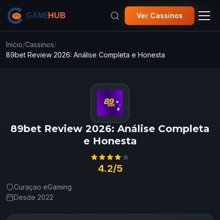
Pular para o conteudo
HOT
Ver Cassinos
Inicio
/
Cassinos
/
89bet Review 2026: Análise Completa e Honesta
89bet Review 2026: Análise Completa
e Honesta
4.2/5
Curaçao eGaming
Desde 2022