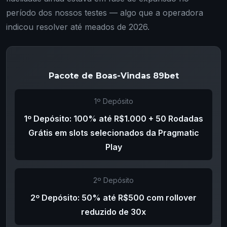
período dos nossos testes — algo que a operadora
indicou resolver até meados de 2026.
Pacote de Boas-Vindas 89bet
1º Depósito
1º Depósito: 100% até R$1.000 + 50 Rodadas
Grátis em slots selecionados da Pragmatic
Play
2º Depósito
2º Depósito: 50% até R$500 com rollover
reduzido de 30x