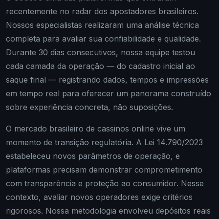
recentemente no radar dos apostadores brasileiros.
Nossos especialistas realizaram uma análise técnica
completa para avaliar sua confiabilidade e qualidade.
Durante 30 dias consecutivos, nossa equipe testou
cada camada da operação — do cadastro inicial ao
saque final — registrando dados, tempos e impressões
em tempo real para oferecer um panorama construído
sobre experiência concreta, não suposições.
O mercado brasileiro de cassinos online vive um
momento de transição regulatória. A Lei 14.790/2023
estabeleceu novos parâmetros de operação, e
plataformas precisam demonstrar comprometimento
com transparência e proteção ao consumidor. Nesse
contexto, avaliar novos operadores exige critérios
rigorosos. Nossa metodologia envolveu depósitos reais