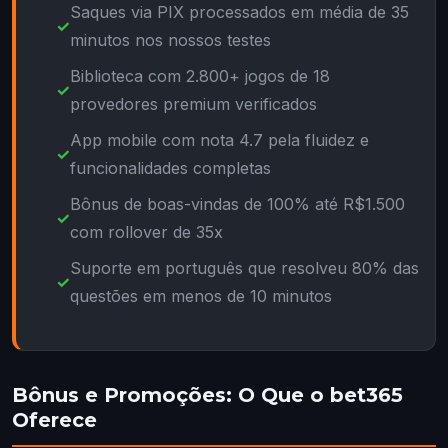
Saques via PIX processados em média de 35
✓
minutos nos nossos testes
Biblioteca com 2.800+ jogos de 18
✓
provedores premium verificados
App mobile com nota 4.7 pela fluidez e
✓
funcionalidades completas
Bônus de boas-vindas de 100% até R$1.500
✓
com rollover de 35x
Suporte em português que resolveu 80% das
✓
questões em menos de 10 minutos
Bônus e Promoções: O Que o bet365
Oferece