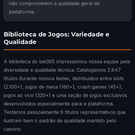
não comprometem a qualidade geral da
plataforma.
Biblioteca de Jogos: Variedade e
Qualidade
A biblioteca do bet365 impressionou nossa equipe pela
diversidade e qualidade técnica. Catalogamos 2.847
títulos durante nossos testes, distribuídos entre slots
(2.100+), jogos de mesa (180+), crash games (45+),
jogos ao vivo (320+) e uma seção de jogos exclusivos
desenvolvidos especialmente para a plataforma.
Testamos pessoalmente 6 títulos representativos que
ilustram bem o padrão de qualidade mantido pelo
cassino.