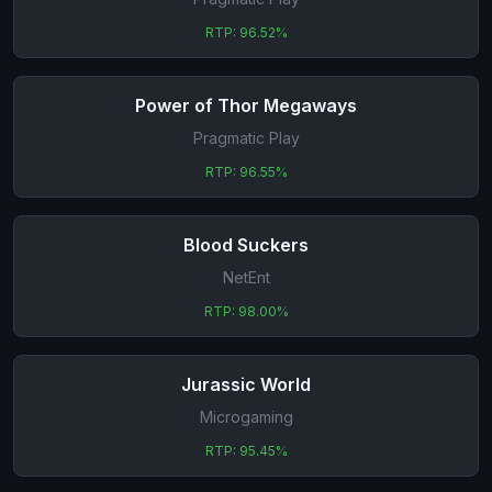
RTP: 96.52%
Power of Thor Megaways
Pragmatic Play
RTP: 96.55%
Blood Suckers
NetEnt
RTP: 98.00%
Jurassic World
Microgaming
RTP: 95.45%