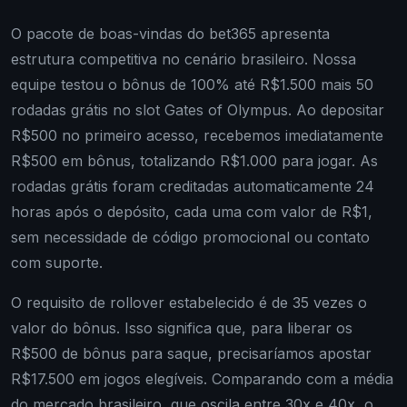
O pacote de boas-vindas do bet365 apresenta
estrutura competitiva no cenário brasileiro. Nossa
equipe testou o bônus de 100% até R$1.500 mais 50
rodadas grátis no slot Gates of Olympus. Ao depositar
R$500 no primeiro acesso, recebemos imediatamente
R$500 em bônus, totalizando R$1.000 para jogar. As
rodadas grátis foram creditadas automaticamente 24
horas após o depósito, cada uma com valor de R$1,
sem necessidade de código promocional ou contato
com suporte.
O requisito de rollover estabelecido é de 35 vezes o
valor do bônus. Isso significa que, para liberar os
R$500 de bônus para saque, precisaríamos apostar
R$17.500 em jogos elegíveis. Comparando com a média
do mercado brasileiro, que oscila entre 30x e 40x, o