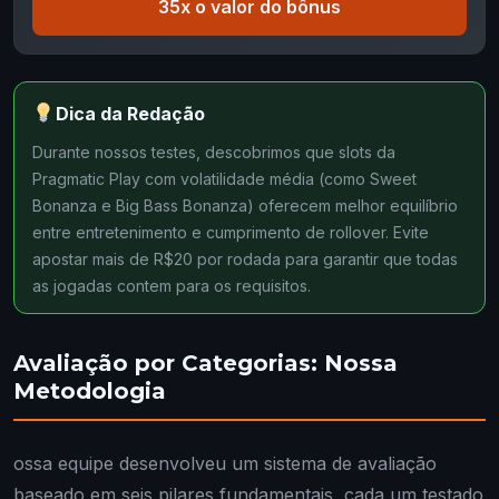
35x o valor do bônus
Dica da Redação
Durante nossos testes, descobrimos que slots da
Pragmatic Play com volatilidade média (como Sweet
Bonanza e Big Bass Bonanza) oferecem melhor equilíbrio
entre entretenimento e cumprimento de rollover. Evite
apostar mais de R$20 por rodada para garantir que todas
as jogadas contem para os requisitos.
Avaliação por Categorias: Nossa
Metodologia
ossa equipe desenvolveu um sistema de avaliação
baseado em seis pilares fundamentais, cada um testado