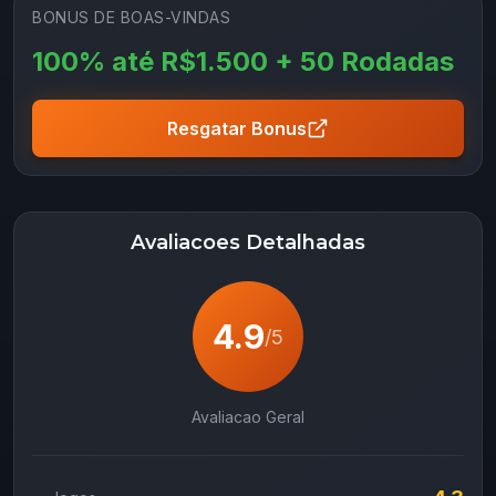
BONUS DE BOAS-VINDAS
100% até R$1.500 + 50 Rodadas
Resgatar Bonus
Avaliacoes Detalhadas
4.9
/5
Avaliacao Geral