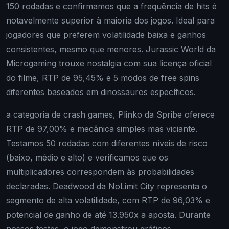
150 rodadas e confirmamos que a frequência de hits é
notavelmente superior à maioria dos jogos. Ideal para
jogadores que preferem volatilidade baixa e ganhos
consistentes, mesmo que menores. Jurassic World da
Microgaming trouxe nostalgia com sua licença oficial
do filme, RTP de 95,45% e 5 modos de free spins
diferentes baseados em dinossauros específicos.
a categoria de crash games, Plinko da Spribe oferece
RTP de 97,00% e mecânica simples mas viciante.
Testamos 50 rodadas com diferentes níveis de risco
(baixo, médio e alto) e verificamos que os
multiplicadores correspondem às probabilidades
declaradas. Deadwood da NoLimit City representa o
segmento de alta volatilidade, com RTP de 96,03% e
potencial de ganho de até 13.950x a aposta. Durante