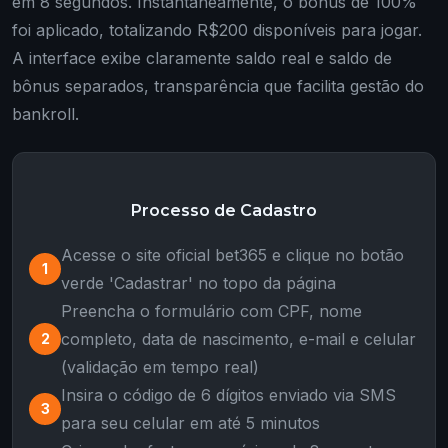
em 8 segundos. Instantaneamente, o bônus de 100%
foi aplicado, totalizando R$200 disponíveis para jogar.
A interface exibe claramente saldo real e saldo de
bônus separados, transparência que facilita gestão do
bankroll.
Processo de Cadastro
Acesse o site oficial bet365 e clique no botão
1
verde 'Cadastrar' no topo da página
Preencha o formulário com CPF, nome
completo, data de nascimento, e-mail e celular
2
(validação em tempo real)
Insira o código de 6 dígitos enviado via SMS
3
para seu celular em até 5 minutos