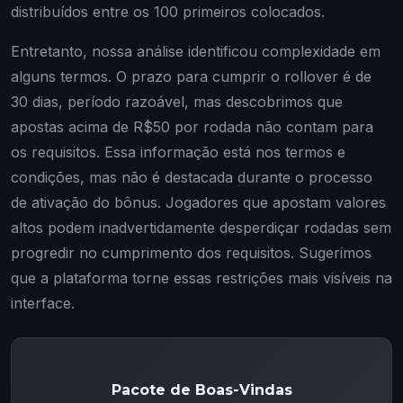
distribuídos entre os 100 primeiros colocados.
Entretanto, nossa análise identificou complexidade em
alguns termos. O prazo para cumprir o rollover é de
30 dias, período razoável, mas descobrimos que
apostas acima de R$50 por rodada não contam para
os requisitos. Essa informação está nos termos e
condições, mas não é destacada durante o processo
de ativação do bônus. Jogadores que apostam valores
altos podem inadvertidamente desperdiçar rodadas sem
progredir no cumprimento dos requisitos. Sugerimos
que a plataforma torne essas restrições mais visíveis na
interface.
Pacote de Boas-Vindas