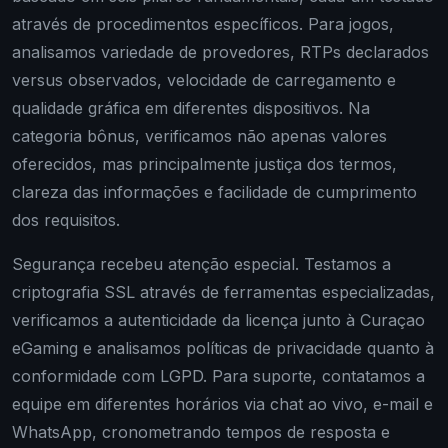
através de procedimentos específicos. Para jogos,
analisamos variedade de provedores, RTPs declarados
versus observados, velocidade de carregamento e
qualidade gráfica em diferentes dispositivos. Na
categoria bônus, verificamos não apenas valores
oferecidos, mas principalmente justiça dos termos,
clareza das informações e facilidade de cumprimento
dos requisitos.
Segurança recebeu atenção especial. Testamos a
criptografia SSL através de ferramentas especializadas,
verificamos a autenticidade da licença junto à Curaçao
eGaming e analisamos políticas de privacidade quanto à
conformidade com LGPD. Para suporte, contatamos a
equipe em diferentes horários via chat ao vivo, e-mail e
WhatsApp, cronometrando tempos de resposta e