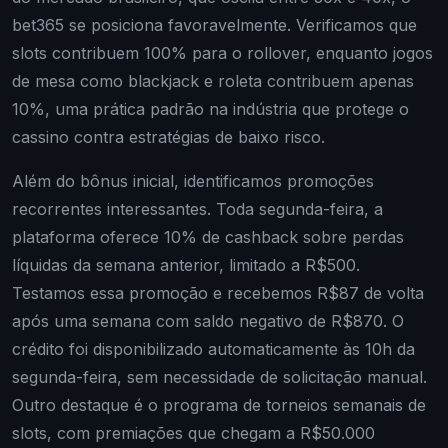
bet365 se posiciona favoravelmente. Verificamos que
slots contribuem 100% para o rollover, enquanto jogos
de mesa como blackjack e roleta contribuem apenas
10%, uma prática padrão na indústria que protege o
cassino contra estratégias de baixo risco.
Além do bônus inicial, identificamos promoções
recorrentes interessantes. Toda segunda-feira, a
plataforma oferece 10% de cashback sobre perdas
líquidas da semana anterior, limitado a R$500.
Testamos essa promoção e recebemos R$87 de volta
após uma semana com saldo negativo de R$870. O
crédito foi disponibilizado automaticamente às 10h da
segunda-feira, sem necessidade de solicitação manual.
Outro destaque é o programa de torneios semanais de
slots, com premiações que chegam a R$50.000