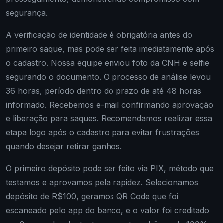
segurança.
A verificação de identidade é obrigatória antes do
primeiro saque, mas pode ser feita imediatamente após
o cadastro. Nossa equipe enviou foto da CNH e selfie
segurando o documento. O processo de análise levou
36 horas, período dentro do prazo de até 48 horas
informado. Recebemos e-mail confirmando aprovação
e liberação para saques. Recomendamos realizar essa
etapa logo após o cadastro para evitar frustrações
quando desejar retirar ganhos.
O primeiro depósito pode ser feito via PIX, método que
testamos e aprovamos pela rapidez. Selecionamos
depósito de R$100, geramos QR Code que foi
escaneado pelo app do banco, e o valor foi creditado