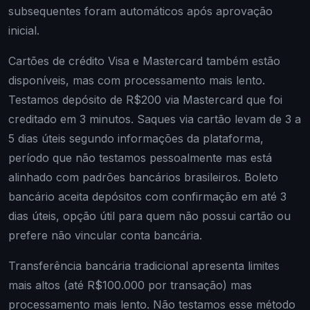
subsequentes foram automáticos após aprovação
inicial.
Cartões de crédito Visa e Mastercard também estão
disponíveis, mas com processamento mais lento.
Testamos depósito de R$200 via Mastercard que foi
creditado em 3 minutos. Saques via cartão levam de 3 a
5 dias úteis segundo informações da plataforma,
período que não testamos pessoalmente mas está
alinhado com padrões bancários brasileiros. Boleto
bancário aceita depósitos com confirmação em até 3
dias úteis, opção útil para quem não possui cartão ou
prefere não vincular conta bancária.
Transferência bancária tradicional apresenta limites
mais altos (até R$100.000 por transação) mas
processamento mais lento. Não testamos esse método