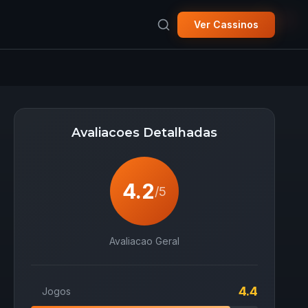
HOT
Ver Cassinos
Avaliacoes Detalhadas
4.2
/5
Avaliacao Geral
4.4
Jogos