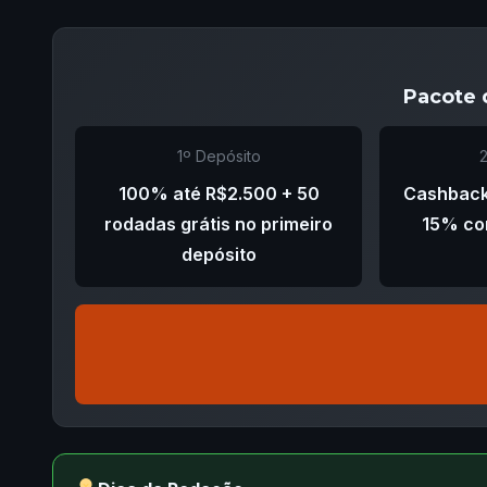
Pacote 
1º Depósito
100% até R$2.500 + 50
Cashback
rodadas grátis no primeiro
15% con
depósito