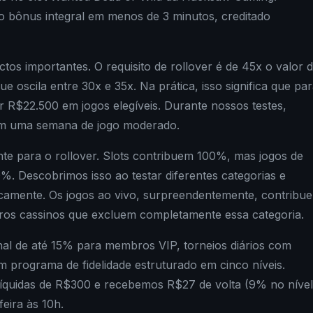
 bônus integral em menos de 3 minutos, creditado
tos importantes. O requisito de rollover é de 45x o valor 
ue oscila entre 30x e 35x. Na prática, isso significa que pa
r R$22.500 em jogos elegíveis. Durante nossos testes,
em uma semana de jogo moderado.
te para o rollover. Slots contribuem 100%, mas jogos de
. Descobrimos isso ao testar diferentes categorias e
icamente. Os jogos ao vivo, surpreendentemente, contribu
os cassinos que excluem completamente essa categoria.
l de até 15% para membros VIP, torneios diários com
programa de fidelidade estruturado em cinco níveis.
quidas de R$300 e recebemos R$27 de volta (9% no nível
eira às 10h.