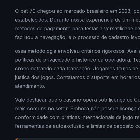
O bet 79 chegou ao mercado brasileiro em 2023, po
estabelecidos. Durante nossa experiência de um mês
métodos de pagamento para testar a versatilidade da 
facilitou a navegação, e o processo de cadastro le
ossa metodologia envolveu critérios rigorosos. Aval
políticas de privacidade e histórico da operadora. 
cronometrando cada transação. Jogamos títulos de di
justiça dos jogos. Contatamos o suporte em horários
atendimento.
Vale destacar que o cassino opera sob licença de 
mais comuns no setor. Embora não possua licença es
conformidade com práticas internacionais de jogo r
ferramentas de autoexclusão e limites de depósito co