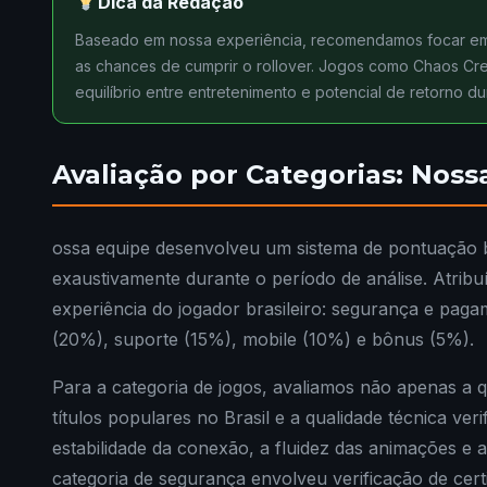
Dica da Redação
Baseado em nossa experiência, recomendamos focar em s
as chances de cumprir o rollover. Jogos como Chaos C
equilíbrio entre entretenimento e potencial de retorno du
Avaliação por Categorias: Nos
ossa equipe desenvolveu um sistema de pontuação b
exaustivamente durante o período de análise. Atrib
experiência do jogador brasileiro: segurança e pag
(20%), suporte (15%), mobile (10%) e bônus (5%).
Para a categoria de jogos, avaliamos não apenas a 
títulos populares no Brasil e a qualidade técnica ve
estabilidade da conexão, a fluidez das animações e
categoria de segurança envolveu verificação de certif