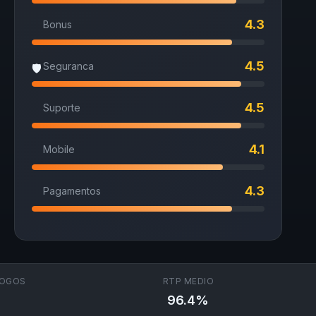
4.3
Bonus
4.5
Seguranca
4.5
Suporte
4.1
Mobile
4.3
Pagamentos
JOGOS
RTP MEDIO
96.4%