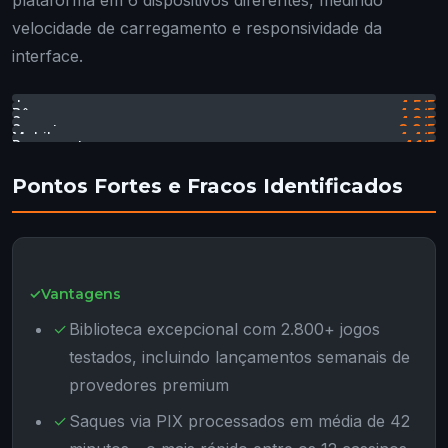
plataforma em 6 dispositivos diferentes, medindo
velocidade de carregamento e responsividade da
interface.
Jogos
4.5/5
Bônus
4.0/5
Segurança
4.3/5
Suporte
3.9/5
Mobile
4.4/5
Pagamentos
4.1/5
Pontos Fortes e Fracos Identificados
✓
Vantagens
Biblioteca excepcional com 2.800+ jogos
testados, incluindo lançamentos semanais de
provedores premium
Saques via PIX processados em média de 42