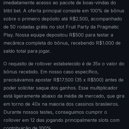
imediatamente acesso ao pacote de boas-vindas do
btbt bet. A oferta principal consiste em 100% de bônus
sobre o primeiro depósito até R$2.500, acompanhado
de 50 rodadas grátis no slot Fruit Party da Pragmatic
Play. Nossa equipe depositou R$500 para testar a
mecânica completa do bônus, recebendo R$1.000 de
saldo total para jogar.
O requisito de rollover estabelecido é de 35x o valor do
bônus recebido. Em nosso caso específico,
precisávamos apostar R$17.500 (35 x R$500) antes de
poder solicitar saque dos ganhos. Esse multiplicador
está ligeiramente abaixo da média de mercado, que gira
em torno de 40x na maioria dos cassinos brasileiros.
Durante nossos testes, conseguimos cumprir o
rollover em 12 dias jogando principalmente slots com
contribuição de 100%.