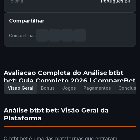
Idioma
Portugues BR
Compartilhar
Compartilhar:
Avaliacao Completa do Análise btbt
bet: Guia Completo 2026 | CompareBet
Visao Geral
Bonus
Jogos
Pagamentos
Conclusa
Análise btbt bet: Visão Geral da
Plataforma
O btbt bet é uma das plataformas que entraram