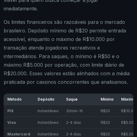
viável para quem busca começar a jogar
imediatamente.
Os limites financeiros são razoáveis para o mercado
brasileiro. Depósito mínimo de R$20 permite entrada
acessível, enquanto o máximo de R$10.000 por
transação atende jogadores recreativos e
intermediários. Para saques, o mínimo é R$50 e o
máximo R$5.000 por operação, com limite diário de
R$20.000. Esses valores estão alinhados com a média
praticada por cassinos concorrentes que analisamos.
Método
Depósito
Saque
Mínimo
Máximo
PIX
Instantâneo
30min-1h
R$20
R$10.00
Visa
Instantâneo
2-4 dias
R$20
R$5.000
Mastercard
Instantâneo
2-4 dias
R$20
R$5.000