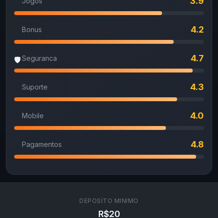
3.9
Jogos
4.2
Bonus
4.7
Seguranca
4.3
Suporte
4.0
Mobile
4.8
Pagamentos
DEPOSITO MINIMO
R$20