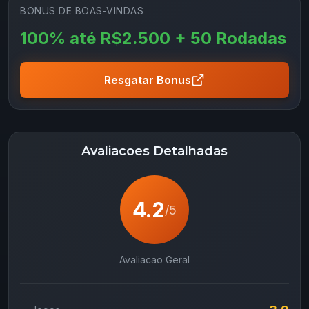
BONUS DE BOAS-VINDAS
100% até R$2.500 + 50 Rodadas
Resgatar Bonus
Avaliacoes Detalhadas
4.2
/5
Avaliacao Geral