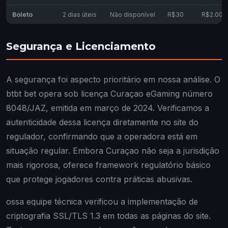
Boleto
2 dias úteis
Não disponível
R$30
R$2.000
Segurança e Licenciamento
A segurança foi aspecto prioritário em nossa análise. O
btbt bet opera sob licença Curaçao eGaming número
8048/JAZ, emitida em março de 2024. Verificamos a
autenticidade dessa licença diretamente no site do
regulador, confirmando que a operadora está em
situação regular. Embora Curaçao não seja a jurisdição
mais rigorosa, oferece framework regulatório básico
que protege jogadores contra práticas abusivas.
ossa equipe técnica verificou a implementação de
criptografia SSL/TLS 1.3 em todas as páginas do site.