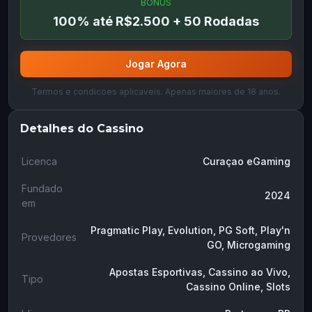
BONUS
100% até R$2.500 + 50 Rodadas
Jogar Agora
Termos e condicoes aplicaveis. Apenas maiores de 18 anos.
Detalhes do Cassino
Licenca
Curaçao eGaming
Fundado
2024
em
Pragmatic Play, Evolution, PG Soft, Play'n
Provedores
GO, Microgaming
Apostas Esportivas, Cassino ao Vivo,
Tipo
Cassino Online, Slots