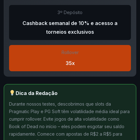
3º Depósito
Cashback semanal de 10% e acesso a
torneios exclusivos
Rollover
35x
Dica da Redação
Durante nossos testes, descobrimos que slots da
Pragmatic Play e PG Soft têm volatilidade média ideal para
cumprir rollover. Evite jogos de alta volatilidade como
Book of Dead no início – eles podem esgotar seu saldo
rapidamente. Comece com apostas de R$2 a R$5 para