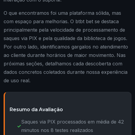
O que encontramos foi uma plataforma sólida, mas
com espaço para melhorias. O btbt bet se destaca
principalmente pela velocidade de processamento de
saques via PIX e pela qualidade da biblioteca de jogos.
Por outro lado, identificamos gargalos no atendimento
ao cliente durante horários de maior movimento. Nas
próximas seções, detalhamos cada descoberta com
dados concretos coletados durante nossa experiência
de uso real.
Resumo da Avaliação
Saques via PIX processados em média de 42
✓
minutos nos 8 testes realizados