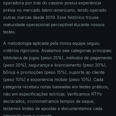
operadora por trás do cassino possui experiência
prévia no mercado latino-americano, tendo operado
outras marcas desde 2019. Esse histórico trouxe
maturidade operacional perceptível durante nossos
testes.
A metodologia aplicada pela nossa equipe seguiu
critérios rigorosos. Avaliamos seis categorias principais:
biblioteca de jogos (peso 25%), métodos de pagamento
(peso 20%), segurança e licenciamento (peso 20%),
bônus e promoções (peso 15%), suporte ao cliente
(peso 10%) e experiência mobile (peso 10%). Cada
categoria recebeu notas baseadas em testes práticos,
não em especificações teóricas. Verificamos RTPs
declarados, cronometramos tempos de saque,
testamos limites de apostas e documentamos cada
interação com o suporte.