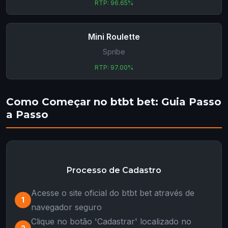
RTP: 96.65%
Mini Roulette
Spribe
RTP: 97.00%
Como Começar no btbt bet: Guia Passo
a Passo
Processo de Cadastro
Acesse o site oficial do btbt bet através de
1
navegador seguro
Clique no botão 'Cadastrar' localizado no