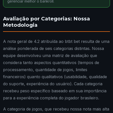
gerenciar melhor o bankroll.
Avaliação por Categorias: Nossa
Metodologia
A nota geral de 4.2 atribuída ao btbt bet resulta de uma
análise ponderada de seis categorias distintas. Nossa
equipe desenvolveu uma matriz de avaliação que
considera tanto aspectos quantitativos (tempos de
processamento, quantidade de jogos, limites
financeiros) quanto qualitativos (usabilidade, qualidade
do suporte, experiência do usuário). Cada categoria
recebeu peso específico baseado em sua importância
para a experiência completa do jogador brasileiro.
A categoria de jogos, que recebeu nossa nota mais alta