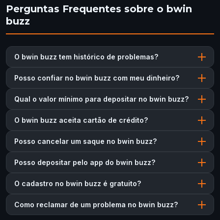
Perguntas Frequentes sobre o bwin
buzz
O bwin buzz tem histórico de problemas?
Posso confiar no bwin buzz com meu dinheiro?
Qual o valor mínimo para depositar no bwin buzz?
O bwin buzz aceita cartão de crédito?
Posso cancelar um saque no bwin buzz?
Posso depositar pelo app do bwin buzz?
O cadastro no bwin buzz é gratuito?
Como reclamar de um problema no bwin buzz?