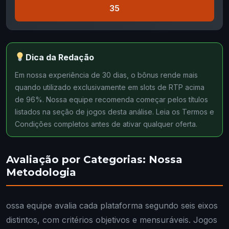
35
Dica da Redação
Em nossa experiência de 30 dias, o bônus rende mais
quando utilizado exclusivamente em slots de RTP acima
de 96%. Nossa equipe recomenda começar pelos títulos
listados na seção de jogos desta análise. Leia os Termos e
Condições completos antes de ativar qualquer oferta.
Avaliação por Categorias: Nossa
Metodologia
ossa equipe avalia cada plataforma segundo seis eixos
distintos, com critérios objetivos e mensuráveis. Jogos