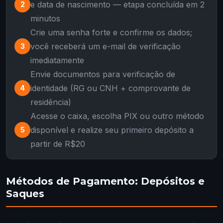
e data de nascimento — etapa concluída em 2
2
minutos
Crie uma senha forte e confirme os dados;
você receberá um e-mail de verificação
3
imediatamente
Envie documentos para verificação de
identidade (RG ou CNH + comprovante de
4
residência)
Acesse o caixa, escolha PIX ou outro método
disponível e realize seu primeiro depósito a
5
partir de R$20
Métodos de Pagamento: Depósitos e
Saques