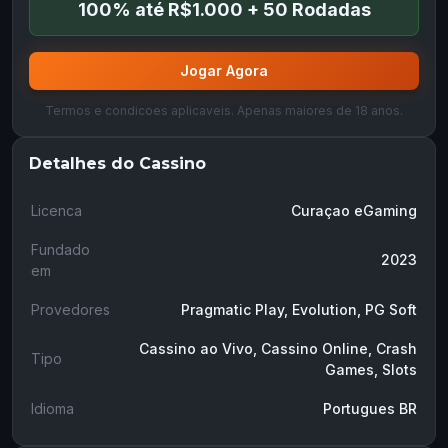
100% até R$1.000 + 50 Rodadas
Jogar Agora
Termos e condicoes aplicaveis. Apenas maiores de 18 anos.
Detalhes do Cassino
Licenca
Curaçao eGaming
Fundado
2023
em
Provedores
Pragmatic Play, Evolution, PG Soft
Cassino ao Vivo, Cassino Online, Crash
Tipo
Games, Slots
Idioma
Portugues BR