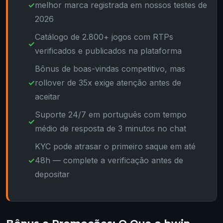
✓
melhor marca registrada em nossos testes de
2026
Catálogo de 2.800+ jogos com RTPs
✓
verificados e publicados na plataforma
Bônus de boas-vindas competitivo, mas
✓
rollover de 35x exige atenção antes de
aceitar
Suporte 24/7 em português com tempo
✓
médio de resposta de 3 minutos no chat
KYC pode atrasar o primeiro saque em até
✓
48h — complete a verificação antes de
depositar