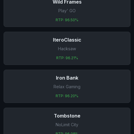
Wild Frames
Play' GO
RTP: 96.50%
IteroClassic
Hacksaw
RTP: 96.21%
Iron Bank
Relax Gaming
RTP: 96.20%
Tombstone
NoLimit City
RTP: 96.08%