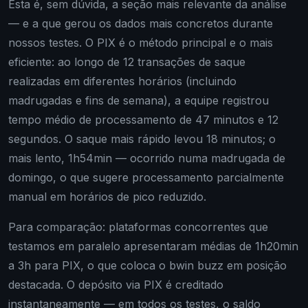
Esta é, sem dúvida, a seção mais relevante da análise
— e a que gerou os dados mais concretos durante
nossos testes. O PIX é o método principal e o mais
eficiente: ao longo de 12 transações de saque
realizadas em diferentes horários (incluindo
madrugadas e fins de semana), a equipe registrou
tempo médio de processamento de 47 minutos e 12
segundos. O saque mais rápido levou 18 minutos; o
mais lento, 1h54min — ocorrido numa madrugada de
domingo, o que sugere processamento parcialmente
manual em horários de pico reduzido.
Para comparação: plataformas concorrentes que
testamos em paralelo apresentaram médias de 1h20min
a 3h para PIX, o que coloca o bwin buzz em posição
destacada. O depósito via PIX é creditado
instantaneamente — em todos os testes, o saldo