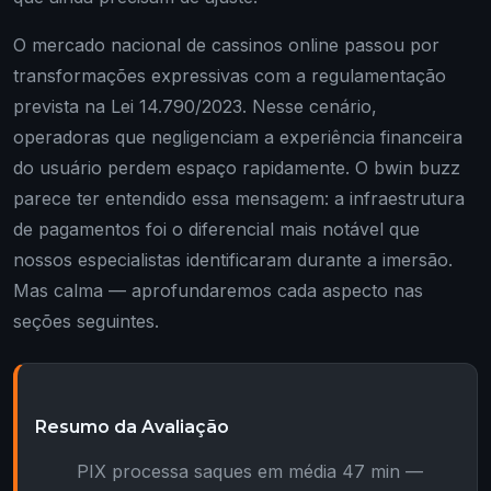
O mercado nacional de cassinos online passou por
transformações expressivas com a regulamentação
prevista na Lei 14.790/2023. Nesse cenário,
operadoras que negligenciam a experiência financeira
do usuário perdem espaço rapidamente. O bwin buzz
parece ter entendido essa mensagem: a infraestrutura
de pagamentos foi o diferencial mais notável que
nossos especialistas identificaram durante a imersão.
Mas calma — aprofundaremos cada aspecto nas
seções seguintes.
Resumo da Avaliação
PIX processa saques em média 47 min —